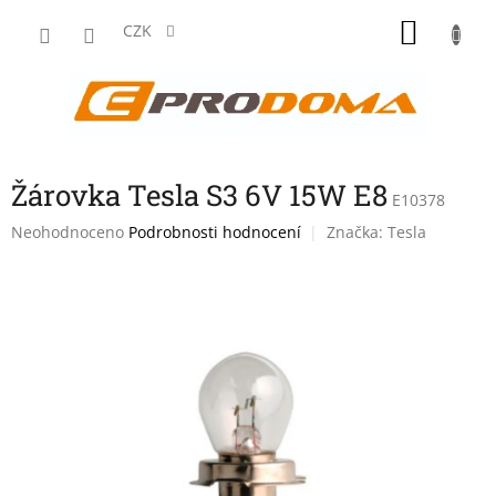
Přejít
NÁKU
na
CZK
obsah
KOŠÍK
Žárovka Tesla S3 6V 15W E8
E10378
Průměrné
Neohodnoceno
Podrobnosti hodnocení
Značka:
Tesla
hodnocení
produktu
je
0,0
z
5
hvězdiček.