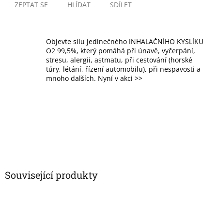
ZEPTAT SE
HLÍDAT
SDÍLET
Objevte sílu jedinečného INHALAČNÍHO KYSLÍKU
O2 99,5%, který pomáhá při únavě, vyčerpání,
stresu, alergii, astmatu, při cestování (horské
túry, létání, řízení automobilu), při nespavosti a
mnoho dalších. Nyní v akci >>
Související produkty