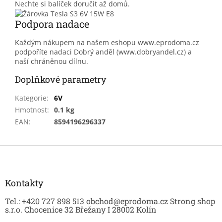
Nechte si balíček doručit až domů.
Podpora nadace
Každým nákupem na našem eshopu www.eprodoma.cz
podpoříte nadaci Dobrý anděl (www.dobryandel.cz) a
naší chráněnou dílnu.
Doplňkové parametry
Kategorie
:
6V
Hmotnost
:
0.1 kg
EAN
:
8594196296337
Z
á
p
a
Kontakty
t
Tel.: +420 727 898 513 obchod@eprodoma.cz Strong shop
í
s.r.o. Chocenice 32 Břežany I 28002 Kolín