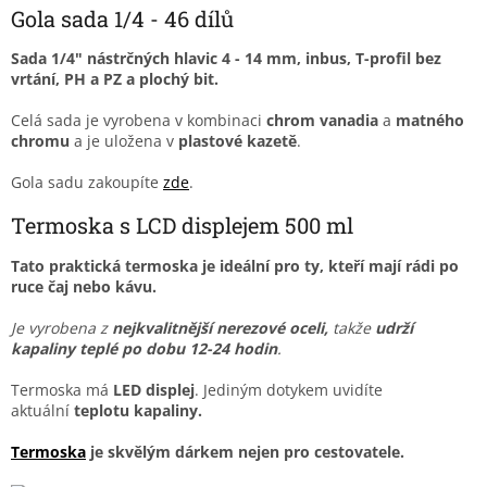
Gola sada 1/4 - 46 dílů
Sada
1/4" nástrčných hlavic 4 - 14 mm, inbus, T-profil bez
vrtání, PH a PZ a plochý bit.
Celá sada je vyrobena v kombinaci
chrom vanadia
a
matného
chromu
a je uložena v
plastové kazetě
.
Gola sadu zakoupíte
zde
.
Termoska s LCD displejem 500 ml
Tato praktická termoska je ideální pro ty, kteří mají rádi po
ruce čaj nebo kávu.
Je vyrobena z
nejkvalitnější nerezové oceli,
takže
udrží
kapaliny teplé po dobu 12-24 hodin
.
Termoska má
LED displej
. Jediným dotykem uvidíte
aktuální
teplotu kapaliny.
Termoska
je skvělým dárkem nejen pro cestovatele.