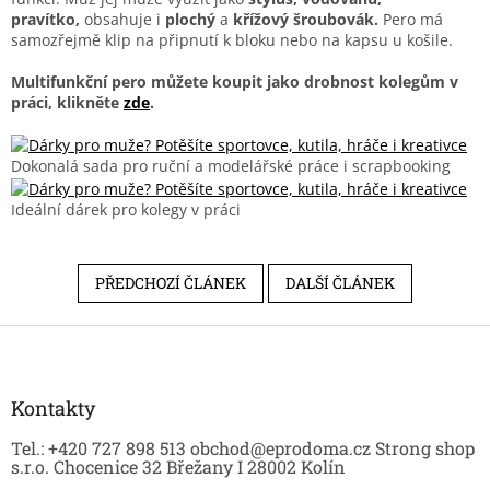
pravítko,
obsahuje i
plochý
a
křížový šroubovák.
Pero má
samozřejmě klip na připnutí k bloku nebo na kapsu u košile.
Multifunkční pero můžete koupit jako drobnost kolegům v
práci, klikněte
zde
.
Dokonalá sada pro ruční a modelářské práce i scrapbooking
Ideální dárek pro kolegy v práci
PŘEDCHOZÍ ČLÁNEK
DALŠÍ ČLÁNEK
Z
á
p
a
Kontakty
t
Tel.: +420 727 898 513 obchod@eprodoma.cz Strong shop
í
s.r.o. Chocenice 32 Břežany I 28002 Kolín