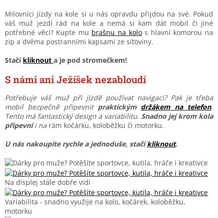
Milovníci jízdy na kole si u nás opravdu přijdou na své. Pokud
váš muž jezdí rád na kole a nemá si kam dát mobil či jiné
potřebné věci? Kupte mu
brašnu na kolo
s hlavní komorou na
zip
a dvěma postranními kapsami ze síťoviny.
Stačí
kliknout
a je pod stromečkem!
S námi ani Ježíšek nezabloudí
Potřebuje váš muž
při jízdě
používat navigaci? Pak je třeba
mobil bezpečně připevnit
praktickým
držákem na telefon
.
Tento má fantastický design a variabilitu.
Snadno jej krom kola
připevní
i na
rám kočárku, koloběžku či motorku.
U nás nakoupíte rychle a jednoduše, stačí
kliknout
.
Na displej stále dobře vidí
Variabilita - snadno využije na kolo, kočárek, koloběžku,
motorku