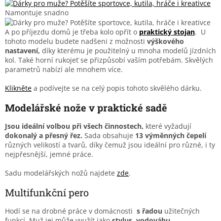
Namontuje snadno
A po příjezdu domů je třeba kolo opřít o
praktický stojan
. U
tohoto modelu budete nadšeni z možnosti
výškového
nastavení,
díky kterému je použitelný u mnoha modelů jízdních
kol. Také horní rukojeť se přizpůsobí vaším potřebám. Skvělých
parametrů nabízí ale mnohem více.
Klikněte
a podívejte se na celý popis tohoto skvělého dárku.
Modelářské nože v praktické sadě
Jsou ideální volbou při všech činnostech,
které vyžadují
dokonalý a přesný řez.
Sada obsahuje
13 výměnných čepelí
různých velikostí a tvarů, díky čemuž jsou ideální pro různé, i ty
nejpřesnější, jemné práce.
Sadu modelářských nožů najdete
zde
.
Multifunkční pero
Hodí se na drobné práce v domácnosti
s řadou
užitečných
funkcí. Muž jej může využít jako
stylus, vodováhu,