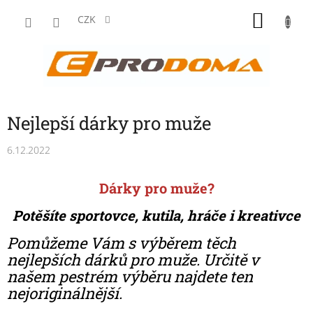
Přejít
NÁKU
na
CZK
obsah
KOŠÍK
Nejlepší dárky pro muže
6.12.2022
Dárky pro muže?
Potěšíte sportovce, kutila, hráče i kreativce
Pomůžeme Vám s výběrem těch
nejlepších dárků pro muže. Určitě v
našem pestrém výběru najdete ten
nejoriginálnější.