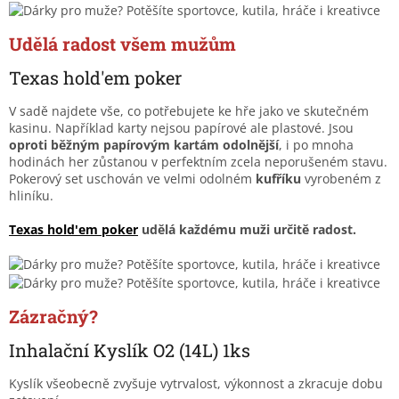
Udělá radost všem mužům
Texas hold'em poker
V sadě najdete vše, co potřebujete ke hře jako ve skutečném
kasinu. Například karty nejsou papírové ale plastové. Jsou
oproti běžným papírovým kartám odolnější
, i po mnoha
hodinách her zůstanou v perfektním zcela neporušeném stavu.
Pokerový set uschován ve velmi odolném
kufří
ku
vyrobeném z
hliníku.
Texas hold'em poker
udělá každému muži určitě radost.
Zázračný?
Inhalační Kyslík O2 (14L) 1ks
Kyslík všeobecně zvyšuje vytrvalost, výkonnost a zkracuje dobu