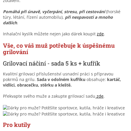
zotavení.
Pomáhá při únavě, vyčerpání, stresu, při cestování
(horské
túry, létání, řízení automobilu),
při nespavosti a mnoho
dalších
.
Inhalační kyslík můžete nejen jako dárek koupit
zde
.
Vše, co váš muž potřebuje
k úspěšnému
grilování
Grilovací náčiní - sada 5 ks + kufřík
Kvalitní grilovací příslušenství usnadní práci s přípravou
pokrmů na grilu.
Sada v odolném kufříku
obsahuje:
kartáč,
vidlici, obracečku, stěrku a kleště.
Překvapte svého muže a zakupte grilovací sadu
zde
.
Pro kutily