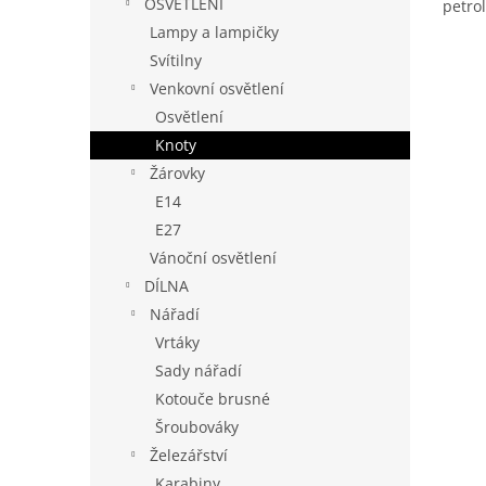
OSVĚTLENÍ
petro
Lampy a lampičky
Svítilny
Venkovní osvětlení
Osvětlení
Knoty
Žárovky
E14
E27
Vánoční osvětlení
DÍLNA
Nářadí
Vrtáky
Sady nářadí
Kotouče brusné
Šroubováky
Železářství
Karabiny