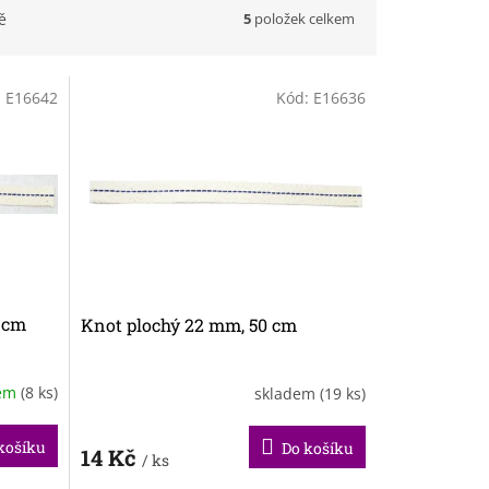
5
položek celkem
ě
:
E16642
Kód:
E16636
7 cm
Knot plochý 22 mm, 50 cm
dem
(8 ks)
skladem
(19 ks)
košíku
Do košíku
14 Kč
/ ks