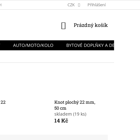
HRANY OSOBNÍCH ÚDAJŮ
REKLAMACE A VRÁCENÍ ZBOŽÍ
CZK
Přihlášení
NÁKUPNÍ
Prázdný košík
KOŠÍK
Y
AUTO/MOTO/KOLO
BYTOVÉ DOPLŇKY A DEKORACE
 22
Knot plochý 22 mm,
50 cm
skladem
(19 ks)
14 Kč