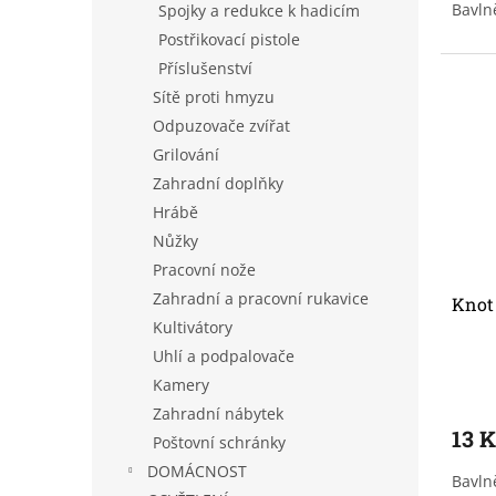
Bavln
Spojky a redukce k hadicím
Postřikovací pistole
Příslušenství
Sítě proti hmyzu
Odpuzovače zvířat
Grilování
Zahradní doplňky
Hrábě
Nůžky
Pracovní nože
Zahradní a pracovní rukavice
Knot
Kultivátory
Uhlí a podpalovače
Kamery
Zahradní nábytek
13 
Poštovní schránky
DOMÁCNOST
Bavln