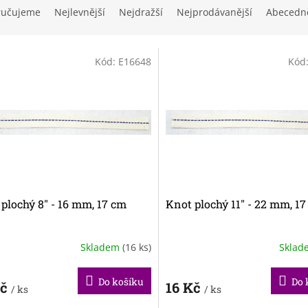
ručujeme
Nejlevnější
Nejdražší
Nejprodávanější
Abecedn
Kód:
E16648
Kód
plochý 8" - 16 mm, 17 cm
Knot plochý 11" - 22 mm, 1
Skladem
(16 ks)
Skla
Do košíku
Do 
Kč
16 Kč
/ ks
/ ks