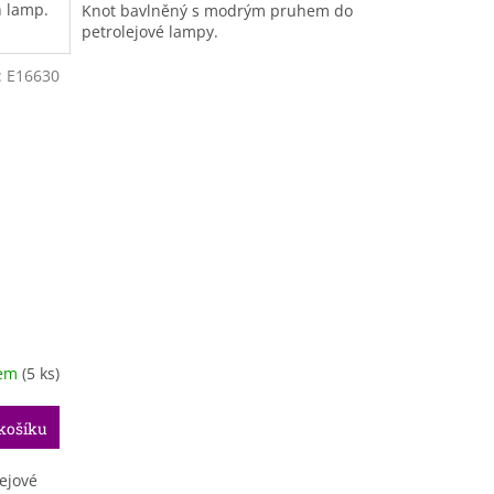
h lamp.
Knot bavlněný s modrým pruhem do
petrolejové lampy.
:
E16630
dem
(5 ks)
košíku
ejové