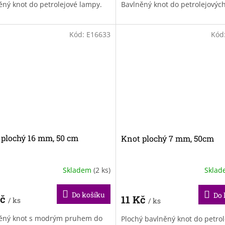
ěný knot do petrolejové lampy.
Bavlněný knot do petrolejovýc
Kód:
E16633
Kód
 plochý 16 mm, 50 cm
Knot plochý 7 mm, 50cm
Skladem
(2 ks)
Skla
Do košíku
Do 
Kč
11 Kč
/ ks
/ ks
ěný knot s modrým pruhem do
Plochý bavlněný knot do petrol