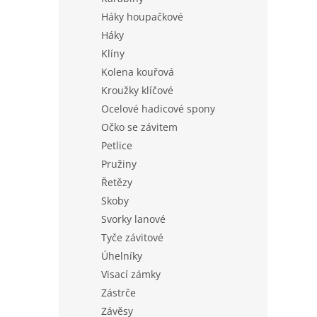
Háky houpačkové
Háky
Klíny
Kolena kouřová
Kroužky klíčové
Ocelové hadicové spony
Očko se závitem
Petlice
Pružiny
Řetězy
Skoby
Svorky lanové
Tyče závitové
Úhelníky
Visací zámky
Zástrče
Závěsy