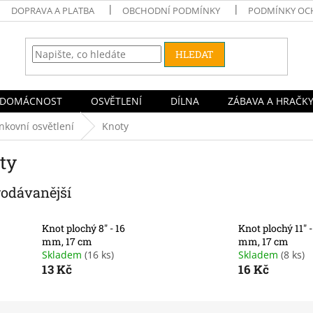
DOPRAVA A PLATBA
OBCHODNÍ PODMÍNKY
PODMÍNKY OC
HLEDAT
DOMÁCNOST
OSVĚTLENÍ
DÍLNA
ZÁBAVA A HRAČK
nkovní osvětlení
Knoty
ty
rodávanější
Knot plochý 8" - 16
Knot plochý 11" -
mm, 17 cm
mm, 17 cm
Skladem
(16 ks)
Skladem
(8 ks)
13 Kč
16 Kč