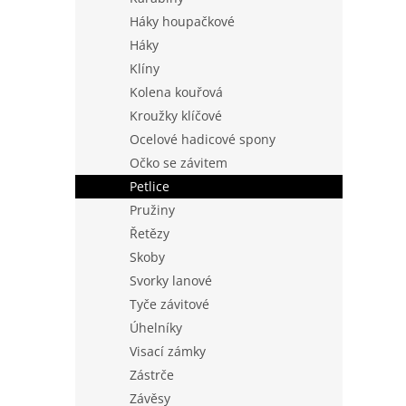
Háky houpačkové
Háky
Klíny
Kolena kouřová
Kroužky klíčové
Ocelové hadicové spony
Očko se závitem
Petlice
Pružiny
Řetězy
Skoby
Svorky lanové
Tyče závitové
Úhelníky
Visací zámky
Zástrče
Závěsy