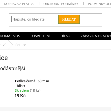
DOPRAVA A PLATBA
OBCHODNÍ PODMÍNKY
PODMÍNKY OC
HLEDAT
DOMÁCNOST
OSVĚTLENÍ
DÍLNA
ZÁBAVA A HRAČK
ství
Petlice
ice
rodávanější
Petlice černá 160 mm
- blistr
Skladem
(18 ks)
19 Kč