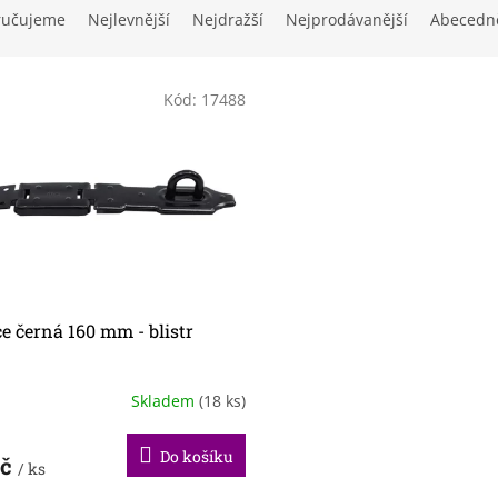
ručujeme
Nejlevnější
Nejdražší
Nejprodávanější
Abecedn
Kód:
17488
ce černá 160 mm - blistr
Skladem
(18 ks)
Do košíku
Kč
/ ks