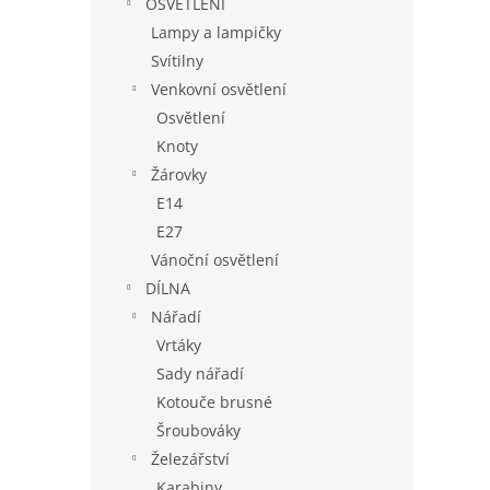
OSVĚTLENÍ
Lampy a lampičky
Svítilny
Venkovní osvětlení
Osvětlení
Knoty
Žárovky
E14
E27
Vánoční osvětlení
DÍLNA
Nářadí
Vrtáky
Sady nářadí
Kotouče brusné
Šroubováky
Železářství
Karabiny