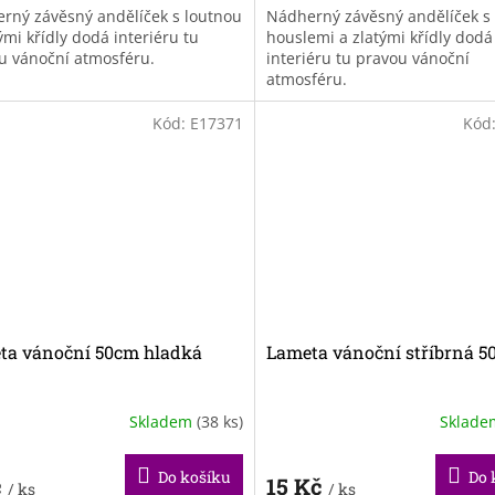
rný závěsný andělíček s loutnou
Nádherný závěsný andělíček s
ými křídly dodá interiéru tu
houslemi a zlatými křídly dodá
u vánoční atmosféru.
interiéru tu pravou vánoční
atmosféru.
Kód:
E17371
Kód
ta vánoční 50cm hladká
Lameta vánoční stříbrná 5
Skladem
(38 ks)
Sklad
Do košíku
Do 
č
15 Kč
/ ks
/ ks