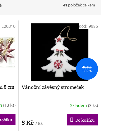
41
položek celkem
ě
:
E20310
Kód:
9985
46 Kč
–89 %
í 8 cm
Vánoční závěsný stromeček
em
(13 ks)
Skladem
(3 ks)
košíku
Do košíku
5 Kč
/ ks