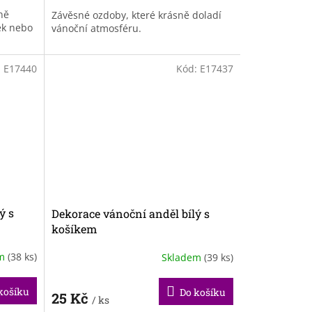
ně
Závěsné ozdoby, které krásně doladí
ek nebo
vánoční atmosféru.
:
E17440
Kód:
E17437
ý s
Dekorace vánoční anděl bílý s
košíkem
em
(38 ks)
Skladem
(39 ks)
košíku
Do košíku
25 Kč
/ ks