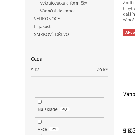
Andílc
Vykrajovátka a formičky
třpyt
Vánoční dekorace
další
VELIKONOCE
vánoč
ozdob
II. jakost
nádhe
Akce
SMRKOVÉ DŘEVO
Cena
5
Kč
49
Kč
Váno
Na skladě
40
Akce
21
5 K