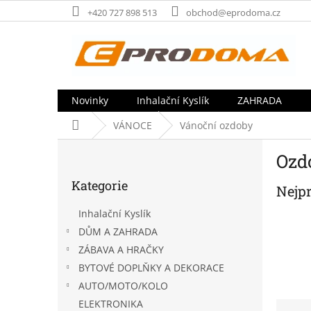
Přejít
+420 727 898 513
obchod@eprodoma.cz
na
obsah
Novinky
Inhalační Kyslík
ZAHRADA
Domů
VÁNOCE
Vánoční ozdoby
P
Ozd
o
Přeskočit
s
Kategorie
kategorie
Nejp
t
r
Inhalační Kyslík
a
DŮM A ZAHRADA
n
ZÁBAVA A HRAČKY
n
í
BYTOVÉ DOPLŇKY A DEKORACE
p
AUTO/MOTO/KOLO
a
ELEKTRONIKA
Ř