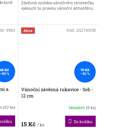
 krásně
Závěsná ozdoba vánočního stromečku
vykouzlí tu pravou vánoční atmosféru.
ód:
9983
Kód:
20274SOB
Akce
48 Kč
79 Kč
–89 %
–81 %
mi a
Vánoční závěsná rukavice - Sob -
12 cm
em
(57 ks)
Skladem
(9 ks)
košíku
Do košíku
15 Kč
/ ks