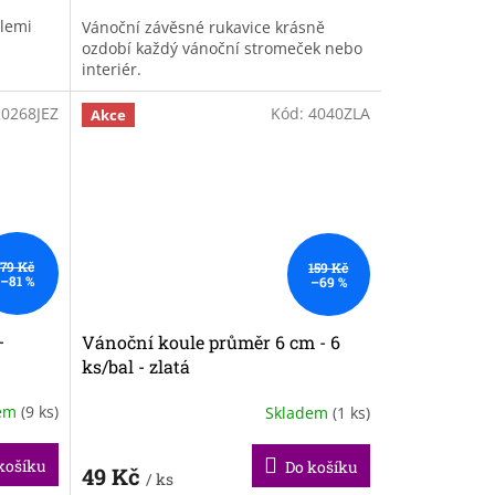
lemi
Vánoční závěsné rukavice krásně
.
ozdobí každý vánoční stromeček nebo
interiér.
20268JEZ
Kód:
4040ZLA
Akce
79 Kč
159 Kč
–81 %
–69 %
-
Vánoční koule průměr 6 cm - 6
ks/bal - zlatá
dem
(9 ks)
Skladem
(1 ks)
košíku
Do košíku
49 Kč
/ ks