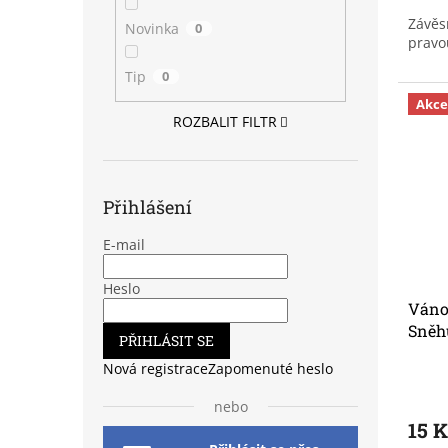
Závěs
Novinka
0
pravo
Tip
0
Akce
ROZBALIT FILTR
Přihlášení
E-mail
Heslo
Váno
Sněh
PŘIHLÁSIT SE
Nová registrace
Zapomenuté heslo
nebo
15 