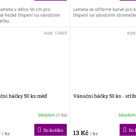
 lameta v délce 50 cm pro
Lameta ve stříbrné barvě pro 
cké hezké třepení na vánočním
třepení na vánočním stromečk
ečku.
Kód:
15403
Kód
ční háčky 50 ks měď
Vánoční háčky 50 ks - stří
Skladem
(1 ks)
Sklade
Do košíku
Do 
č
13 Kč
/ ks
/ ks