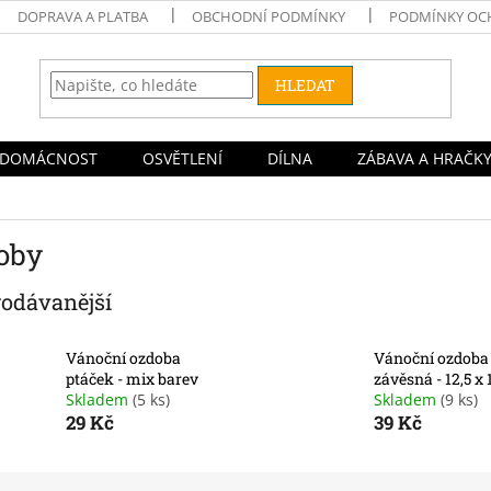
DOPRAVA A PLATBA
OBCHODNÍ PODMÍNKY
PODMÍNKY OC
HLEDAT
DOMÁCNOST
OSVĚTLENÍ
DÍLNA
ZÁBAVA A HRAČK
oby
rodávanější
Vánoční ozdoba
Vánoční ozdoba
ptáček - mix barev
závěsná - 12,5 x
Skladem
(5 ks)
Skladem
(9 ks)
29 Kč
39 Kč