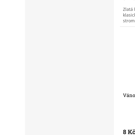
Zlatá
klasi
strom
Váno
8 K