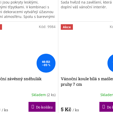
i jsou pokryty lesklými,
Sada hvězd na zavěšení, která
ivými třpytkami. V kombinaci s
doplní váš vánoční interiér.
mi dekoracemi vytvářejí úžasnou
ní atmosféru. Spolu s barevnými
ami a světýlky oslní
rnou...
Kód:
9984
K
Akce
46 Kč
–89 %
ční závěsný sněhulák
Vánoční koule bílá s mašle
pruhy 7 cm
Skladem
(2 ks)
Sklad
Do košíku
Do 
č
5 Kč
/ ks
/ ks