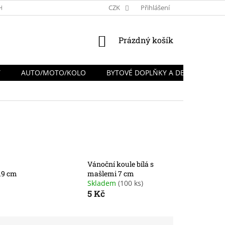
HRANY OSOBNÍCH ÚDAJŮ
REKLAMACE A VRÁCENÍ ZBOŽÍ
CZK
Přihlášení
NÁKUPNÍ
Prázdný košík
KOŠÍK
Y
AUTO/MOTO/KOLO
BYTOVÉ DOPLŇKY A DEKORACE
Vánoční koule bílá s
 19 cm
mašlemi 7 cm
Skladem
(100 ks)
5 Kč