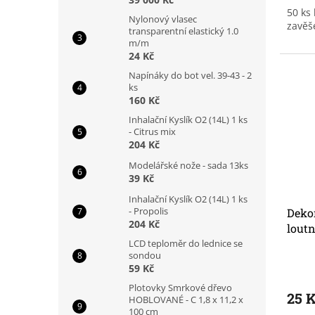
50 ks
Nylonový vlasec
zavěš
transparentní elastický 1.0
m/m
24 Kč
Napínáky do bot vel. 39-43 - 2
ks
160 Kč
Inhalační Kyslík O2 (14L) 1 ks
- Citrus mix
204 Kč
Modelářské nože - sada 13ks
39 Kč
Inhalační Kyslík O2 (14L) 1 ks
- Propolis
Dekor
204 Kč
loutn
LCD teploměr do lednice se
sondou
59 Kč
Plotovky Smrkové dřevo
25 
HOBLOVANÉ - C 1,8 x 11,2 x
100 cm