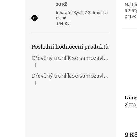
20 Kč
Nádhe
a zlat
Inhalační Kyslík O2 - Impulse
pravo
Blend
144 Kč
Poslední hodnocení produktů
Dřevěný truhlík se samozavlažovací vložkou
|
Hodnocení produktu je 5 z 5 hvězdiček.
Dřevěný truhlík se samozavlažovací vložkou
|
Hodnocení produktu je 5 z 5 hvězdiček.
Lame
zlatá
9 K