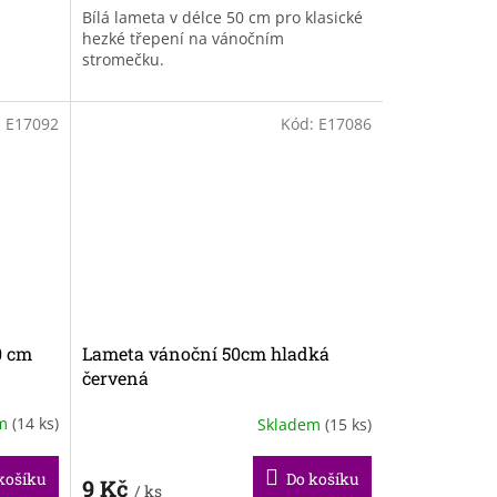
Bílá lameta v délce 50 cm pro klasické
hezké třepení na vánočním
stromečku.
:
E17092
Kód:
E17086
0 cm
Lameta vánoční 50cm hladká
červená
em
(14 ks)
Skladem
(15 ks)
košíku
Do košíku
9 Kč
/ ks