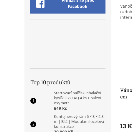
Přihlásit se přes
Vánoč
Facebook
ozdob
interi
Top 10 produktů
Vánoč
Startovací balíček inhalační
cm
kyslík O2 (14L) 4 ks + pulzní
oxymetr
649 Kč
Kontejnerový rám 6 × 3 × 2,8
m | Bílá | Modulární ocelová
13 
konstrukce
39 000 Kč