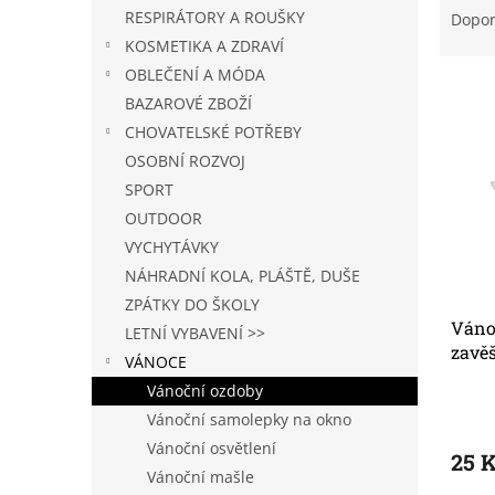
n
a
RESPIRÁTORY A ROUŠKY
Dopo
e
z
KOSMETIKA A ZDRAVÍ
l
e
OBLEČENÍ A MÓDA
V
n
BAZAROVÉ ZBOŽÍ
ý
í
CHOVATELSKÉ POTŘEBY
p
p
i
r
OSOBNÍ ROZVOJ
s
o
SPORT
p
d
OUTDOOR
r
u
VYCHYTÁVKY
o
k
NÁHRADNÍ KOLA, PLÁŠTĚ, DUŠE
d
t
u
ZPÁTKY DO ŠKOLY
ů
Váno
k
LETNÍ VYBAVENÍ >>
zavěš
t
VÁNOCE
ů
Vánoční ozdoby
Vánoční samolepky na okno
Vánoční osvětlení
25 
Vánoční mašle