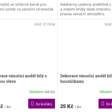
 háčků ve stříbrné barvě pro
Nádherný závěsný andělíček s
ení ozdob na vánoční stromeček.
a zlatými křídly dodá interiéru
pravou vánoční atmosféru.
Kód:
E17434
Kód
ace vánoční anděl bílý s
Dekorace vánoční anděl bíl
ou vlevo
housličkami
Skladem
(44 ks)
Sklad
Do košíku
Do 
Kč
25 Kč
/ ks
/ ks