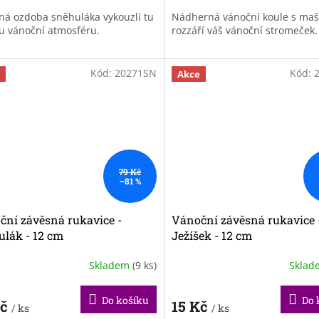
ná ozdoba sněhuláka vykouzlí tu
Nádherná vánoční koule s maš
u vánoční atmosféru.
rozzáří váš vánoční stromeček
Kód:
20271SN
Kód:
Akce
79 Kč
–81 %
ční závěsná rukavice -
Vánoční závěsná rukavice 
ulák - 12 cm
Ježíšek - 12 cm
Skladem
(9 ks)
Skla
Do košíku
Do 
Kč
15 Kč
/ ks
/ ks