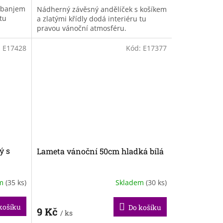
 banjem
Nádherný závěsný andělíček s košíkem
 tu
a zlatými křídly dodá interiéru tu
pravou vánoční atmosféru.
:
E17428
Kód:
E17377
ý s
Lameta vánoční 50cm hladká bílá
em
(35 ks)
Skladem
(30 ks)
košíku
Do košíku
9 Kč
/ ks