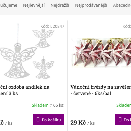
ručujeme
Nejlevnější
Nejdražší
Nejprodávanější
Abecedn
Kód:
E20847
Kód
ční ozdoba andílek na
Vánoční hvězdy na zavěšen
ení 3 ks
- červené - 6ks/bal
Skladem
(165 ks)
Sklad
Do košíku
Do 
Kč
29 Kč
/ ks
/ ks