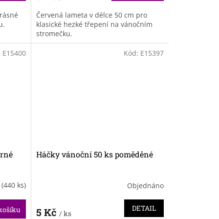
krásné
Červená lameta v délce 50 cm pro
u.
klasické hezké třepení na vánočním
stromečku.
:
E15400
Kód:
E15397
brné
Háčky vánoční 50 ks poměděné
m
(440 ks)
Objednáno
DETAIL
košíku
5 Kč
/ ks