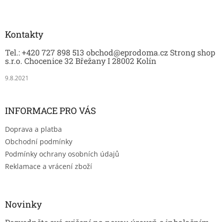
Z
k
á
y
p
v
a
Kontakty
ý
t
p
Tel.: +420 727 898 513 obchod@eprodoma.cz Strong shop
í
i
s.r.o. Chocenice 32 Břežany I 28002 Kolín
s
u
9.8.2021
INFORMACE PRO VÁS
Doprava a platba
Obchodní podmínky
Podmínky ochrany osobních údajů
Reklamace a vrácení zboží
Novinky