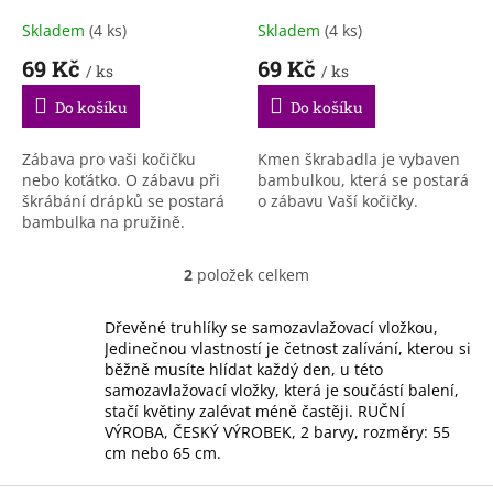
k
t
Skladem
(4 ks)
Skladem
(4 ks)
ů
69 Kč
69 Kč
/ ks
/ ks
Do košíku
Do košíku
Zábava pro vaši kočičku
Kmen škrabadla je vybaven
nebo koťátko. O zábavu při
bambulkou, která se postará
škrábání drápků se postará
o zábavu Vaší kočičky.
bambulka na pružině.
2
položek celkem
O
v
l
Dřevěné truhlíky se samozavlažovací vložkou,
á
Jedinečnou vlastností je četnost zalívání, kterou si
d
běžně musíte hlídat každý den, u této
a
samozavlažovací vložky, která je součástí balení,
c
stačí květiny zalévat méně častěji. RUČNÍ
í
VÝROBA, ČESKÝ VÝROBEK, 2 barvy, rozměry: 55
p
cm nebo 65 cm.
r
v