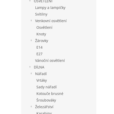
OSVĚTLENÍ
Lampy a lampičky
Svítilny
Venkovní osvětlení
Osvětlení
Knoty
Žárovky
E14
E27
Vánoční osvětlení
DÍLNA
Nářadí
Vrtáky
Sady nářadí
Kotouče brusné
Šroubováky
Železářství
Karabiny