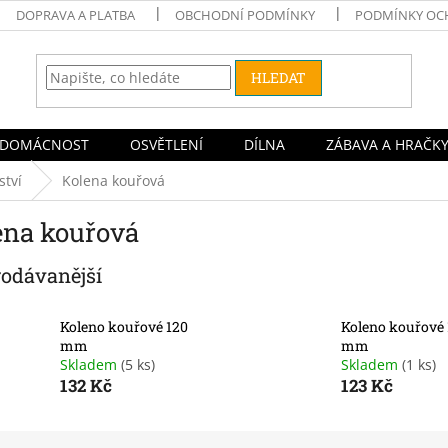
DOPRAVA A PLATBA
OBCHODNÍ PODMÍNKY
PODMÍNKY OC
HLEDAT
DOMÁCNOST
OSVĚTLENÍ
DÍLNA
ZÁBAVA A HRAČK
ství
Kolena kouřová
ena kouřová
rodávanější
Koleno kouřové 120
Koleno kouřové 
mm
mm
Skladem
(5 ks)
Skladem
(1 ks)
132 Kč
123 Kč