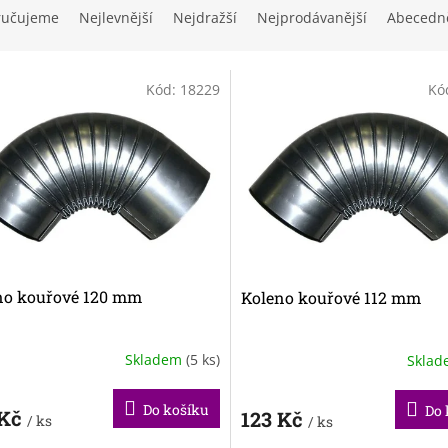
ručujeme
Nejlevnější
Nejdražší
Nejprodávanější
Abecedn
Kód:
18229
Kó
no kouřové 120 mm
Koleno kouřové 112 mm
Skladem
(5 ks)
Skla
Do košíku
Do 
 Kč
123 Kč
/ ks
/ ks