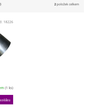
2
položek celkem
ě
d:
18226
dem
(1 ks)
košíku