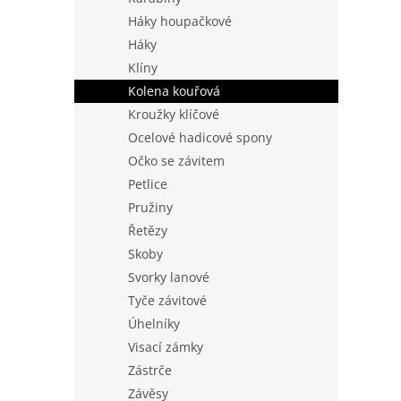
Háky houpačkové
Háky
Klíny
Kolena kouřová
Kroužky klíčové
Ocelové hadicové spony
Očko se závitem
Petlice
Pružiny
Řetězy
Skoby
Svorky lanové
Tyče závitové
Úhelníky
Visací zámky
Zástrče
Závěsy