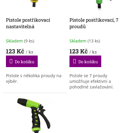
p
r
o
d
Pistole postřikovací
Pistole postřikovací, 7
u
nastavitelná
proudů
k
t
Skladem
(9 ks)
Skladem
(13 ks)
ů
123 Kč
123 Kč
/ ks
/ ks
Do košíku
Do košíku
Pistole s několika proudy na
Pistole se 7 proudy
výběr.
umožňuje efektivní a
pohodlné zavlažování.