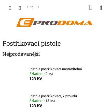
Přejít
NÁKU
na
CZK
obsah
KOŠÍK
Postřikovací pistole
Nejprodávanější
Pistole postřikovací nastavitelná
Skladem
(9 ks)
123 Kč
Pistole postřikovací, 7 proudů
Skladem
(13 ks)
123 Kč