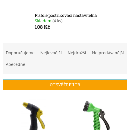
Pistole postřikovací nastavitelná
Skladem
(4 ks)
108 Kč
Ř
a
Doporučujeme
Nejlevnější
Nejdražší
Nejprodávanější
z
e
Abecedně
n
í
p
OTEVŘÍT FILTR
r
o
V
d
ý
u
p
k
i
t
s
ů