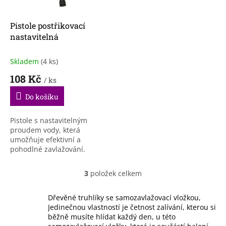
Pistole postřikovací
nastavitelná
Skladem
(4 ks)
108 Kč
/ ks
Do košíku
Pistole s nastavitelným
proudem vody, která
umožňuje efektivní a
pohodlné zavlažování.
3
položek celkem
O
v
l
Dřevěné truhlíky se samozavlažovací vložkou,
á
Jedinečnou vlastností je četnost zalívání, kterou si
d
běžně musíte hlídat každý den, u této
a