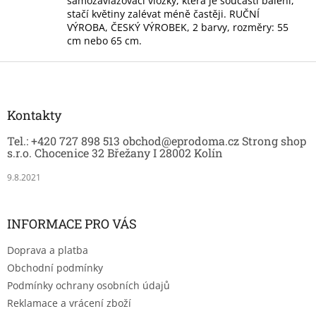
samozavlažovací vložky, která je součástí balení,
c
stačí květiny zalévat méně častěji. RUČNÍ
í
VÝROBA, ČESKÝ VÝROBEK, 2 barvy, rozměry: 55
p
cm nebo 65 cm.
r
v
Z
k
á
y
p
v
a
Kontakty
ý
t
p
Tel.: +420 727 898 513 obchod@eprodoma.cz Strong shop
í
i
s.r.o. Chocenice 32 Břežany I 28002 Kolín
s
u
9.8.2021
INFORMACE PRO VÁS
Doprava a platba
Obchodní podmínky
Podmínky ochrany osobních údajů
Reklamace a vrácení zboží