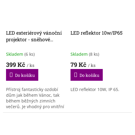
LED exteriérový vánoční
LED reflektor 10w/IP65
projektor - sněhové
vločky
Skladem
(6 ks)
Skladem
(8 ks)
399 Kč
79 Kč
/ ks
/ ks
Do košíku
Do košíku
Přístroj fantasticky ozdobí
LED reflektor 10W, IP 65.
dům jak během Vánoc, tak
během běžných zimních
večerů. Je vhodný pro vnitřní
i vnější použití. Každému
exteriéru dodá ten pravý
zimní ráz!