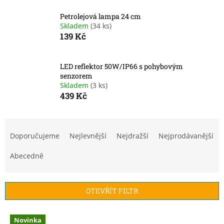
Petrolejová lampa 24 cm
Skladem
(34 ks)
139 Kč
LED reflektor 50W/IP66 s pohybovým
senzorem
Skladem
(3 ks)
439 Kč
Ř
a
Doporučujeme
Nejlevnější
Nejdražší
Nejprodávanější
z
e
Abecedně
n
í
p
OTEVŘÍT FILTR
r
o
V
Novinka
d