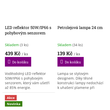
LED reflektor 50W/IP66 s
Petrolejová lampa 24 cm
pohybovým senzorem
Skladem
(3 ks)
Skladem
(34 ks)
439 Kč
139 Kč
/ ks
/ ks
Do košíku
Do košíku
Voděodolný LED reflektor
Lampa se stylovým
50W/IP66 s pohybovým
designem. Díky těsné
senzorem, který vám ušetří
konstrukci lampy nedochází
až 85% energie.
k uhašení plamene při
poryvu větru. Lampa je
nejen funkční, ale je také
Akce
dokonalou dekorací na
Novinka
zahradu, terasu...