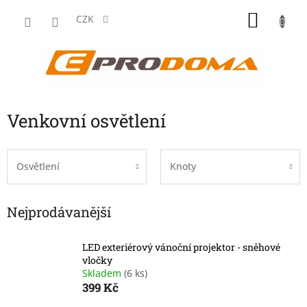
Přejít
NÁKU
na
CZK
obsah
KOŠÍK
Venkovní osvětlení
Osvětlení
Knoty
Nejprodávanější
LED exteriérový vánoční projektor - sněhové
vločky
Skladem
(6 ks)
399 Kč