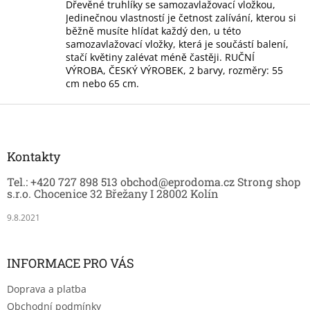
l
Dřevěné truhlíky se samozavlažovací vložkou,
á
Jedinečnou vlastností je četnost zalívání, kterou si
d
běžně musíte hlídat každý den, u této
a
samozavlažovací vložky, která je součástí balení,
c
stačí květiny zalévat méně častěji. RUČNÍ
í
VÝROBA, ČESKÝ VÝROBEK, 2 barvy, rozměry: 55
p
cm nebo 65 cm.
r
v
Z
k
á
y
p
v
a
Kontakty
ý
t
p
Tel.: +420 727 898 513 obchod@eprodoma.cz Strong shop
í
i
s.r.o. Chocenice 32 Břežany I 28002 Kolín
s
u
9.8.2021
INFORMACE PRO VÁS
Doprava a platba
Obchodní podmínky