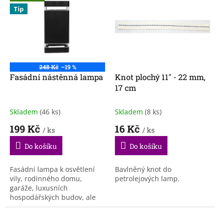
ý
u
Tip
p
k
i
t
s
ů
p
r
o
248 Kč
–19 %
d
Fasádní nástěnná lampa
Knot plochý 11" - 22 mm,
u
17 cm
k
t
Skladem
(46 ks)
Skladem
(8 ks)
ů
199 Kč
16 Kč
/ ks
/ ks
Do košíku
Do košíku
Fasádní lampa k osvětlení
Bavlněný knot do
vily, rodinného domu,
petrolejových lamp.
garáže, luxusních
hospodářských budov, ale
také balkonů a teras.