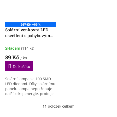
267 Kč
–66 %
Solární venkovní LED
osvětlení s pohybovým
senzorem
Skladem
(114 ks)
89 Kč
/ ks
Do košíku
Solární lampa se 100 SMD
LED diodami. Díky solárnímu
panelu lampa nepotřebuje
další zdroj energie, proto je
zcela bezúdržbová.
11
položek celkem
O
v