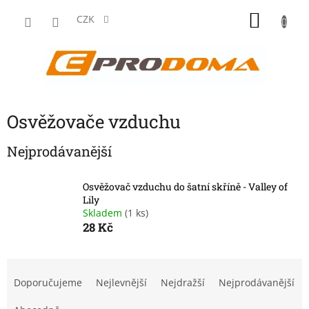
Přejít
NÁKU
na
CZK
obsah
KOŠÍK
Osvěžovače vzduchu
Nejprodávanější
Osvěžovač vzduchu do šatní skříně - Valley of
Lily
Skladem
(1 ks)
28 Kč
Ř
a
Doporučujeme
Nejlevnější
Nejdražší
Nejprodávanější
z