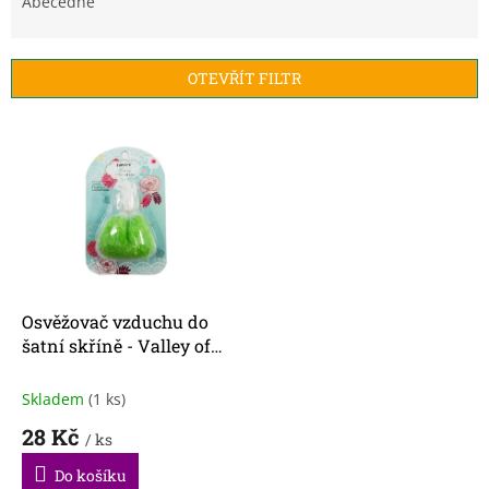
e
Abecedně
n
í
p
OTEVŘÍT FILTR
r
o
V
d
ý
u
p
k
i
t
s
ů
p
r
o
d
Osvěžovač vzduchu do
u
šatní skříně - Valley of
k
Lily
t
Skladem
(1 ks)
ů
28 Kč
/ ks
Do košíku