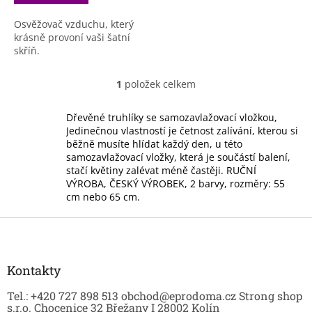
Osvěžovač vzduchu, který
krásně provoní vaši šatní
skříň.
1
položek celkem
O
v
l
Dřevěné truhlíky se samozavlažovací vložkou,
á
Jedinečnou vlastností je četnost zalívání, kterou si
d
běžně musíte hlídat každý den, u této
a
samozavlažovací vložky, která je součástí balení,
c
stačí květiny zalévat méně častěji. RUČNÍ
í
VÝROBA, ČESKÝ VÝROBEK, 2 barvy, rozměry: 55
p
cm nebo 65 cm.
r
v
Z
k
á
y
p
v
a
Kontakty
ý
t
p
Tel.: +420 727 898 513 obchod@eprodoma.cz Strong shop
í
i
s.r.o. Chocenice 32 Břežany I 28002 Kolín