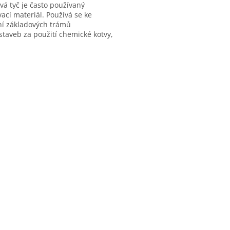
vá tyč je často používaný
ací materiál. Používá se ke
ní základových trámů
staveb za použití chemické kotvy,
esařských pracích nebo jako
í prvek...
O
v
l
á
d
a
c
í
p
r
v
k
y
v
ý
p
i
s