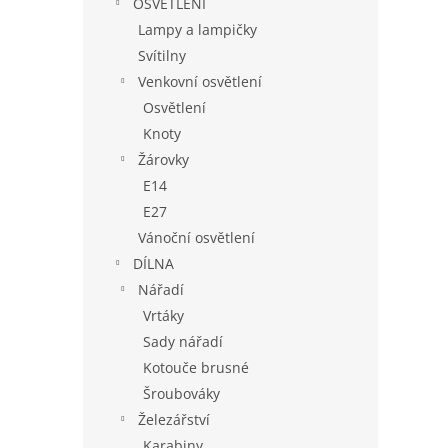
OSVĚTLENÍ
Lampy a lampičky
Svítilny
Venkovní osvětlení
Osvětlení
Knoty
Žárovky
E14
E27
Vánoční osvětlení
DÍLNA
Nářadí
Vrtáky
Sady nářadí
Kotouče brusné
Šroubováky
Železářství
Karabiny