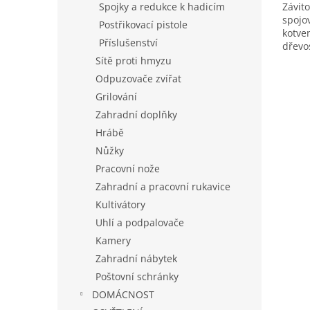
Závito
Spojky a redukce k hadicím
spojov
Postřikovací pistole
kotve
Příslušenství
dřevo
při t
Sítě proti hmyzu
kotvíc
Odpuzovače zvířat
Grilování
Zahradní doplňky
Hrábě
Nůžky
Pracovní nože
Zahradní a pracovní rukavice
Kultivátory
Uhlí a podpalovače
Kamery
Zahradní nábytek
Poštovní schránky
DOMÁCNOST