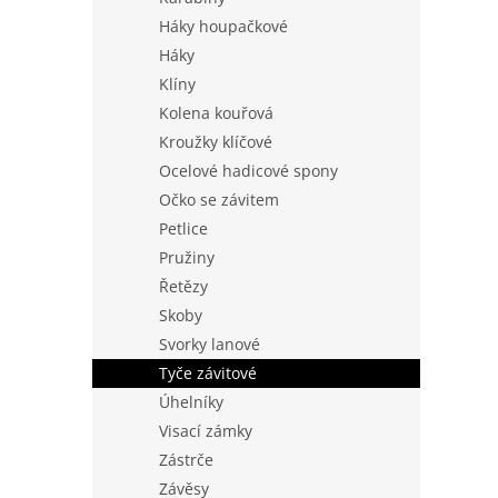
Háky houpačkové
Háky
Klíny
Kolena kouřová
Kroužky klíčové
Ocelové hadicové spony
Očko se závitem
Petlice
Pružiny
Řetězy
Skoby
Svorky lanové
Tyče závitové
Úhelníky
Visací zámky
Zástrče
Závěsy