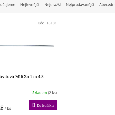
ručujeme
Nejlevnější
Nejdražší
Nejprodávanější
Abecedn
Kód:
18181
ávitová M16 Zn 1 m 4.8
Skladem
(2 ks)
Do košíku
Kč
/ ks