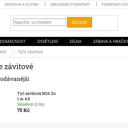
DOPRAVA A PLATBA
OBCHODNÍ PODMÍNKY
PODMÍNKY OC
HLEDAT
DOMÁCNOST
OSVĚTLENÍ
DÍLNA
ZÁBAVA A HRAČK
ství
Tyče závitové
e závitové
rodávanější
Tyč závitová M16 Zn
1 m 4.8
Skladem
(2 ks)
75 Kč