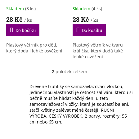
k
t
Skladem
(3 ks)
Skladem
(4 ks)
ů
28 Kč
28 Kč
/ ks
/ ks
Do košíku
Do košíku
Plastový větrník pro děti,
Plastový větrník ve tvaru
který dodá i lehké osvěžení.
králíčka, který dodá také
lehké osvěžení.
2
položek celkem
O
v
l
Dřevěné truhlíky se samozavlažovací vložkou,
á
Jedinečnou vlastností je četnost zalívání, kterou si
d
běžně musíte hlídat každý den, u této
a
samozavlažovací vložky, která je součástí balení,
c
stačí květiny zalévat méně častěji. RUČNÍ
í
VÝROBA, ČESKÝ VÝROBEK, 2 barvy, rozměry: 55
p
cm nebo 65 cm.
r
v
Z
k