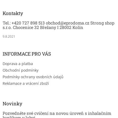
á
y
p
v
a
Kontakty
ý
t
p
Tel.: +420 727 898 513 obchod@eprodoma.cz Strong shop
í
i
s.r.o. Chocenice 32 Břežany I 28002 Kolín
s
u
9.8.2021
INFORMACE PRO VÁS
Doprava a platba
Obchodní podmínky
Podmínky ochrany osobních údajů
Reklamace a vrácení zboží
Novinky
Pozvedněte své cvičení na novou úroveň s inhalačním
kyslíkem v lahvi