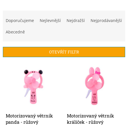
Ř
a
Doporučujeme
Nejlevnější
Nejdražší
Nejprodávanější
z
e
Abecedně
n
í
p
OTEVŘÍT FILTR
r
o
V
d
ý
u
p
k
i
t
s
ů
p
r
o
d
Motorizovaný větrník
Motorizovaný větrník
u
panda - růžový
králíček - růžový