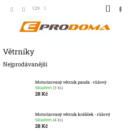
Přejít
NÁKU
na
CZK
obsah
KOŠÍK
Větrníky
Nejprodávanější
Motorizovaný větrník panda - růžový
Skladem
(3 ks)
28 Kč
Motorizovaný větrník králíček - růžový
Skladem
(4 ks)
28 Kč