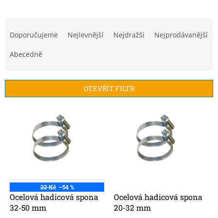
Ř
a
Doporučujeme
Nejlevnější
Nejdražší
Nejprodávanější
z
e
Abecedně
n
í
p
OTEVŘÍT FILTR
r
o
V
d
ý
u
p
k
i
t
s
ů
p
r
o
22 Kč
–54 %
d
Ocelová hadicová spona
Ocelová hadicová spona
u
32-50 mm
20-32 mm