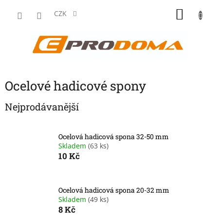
Přejít
NÁKU
na
CZK
obsah
KOŠÍK
Ocelové hadicové spony
Nejprodávanější
Ocelová hadicová spona 32-50 mm
Skladem
(63 ks)
10 Kč
Ocelová hadicová spona 20-32 mm
Skladem
(49 ks)
8 Kč