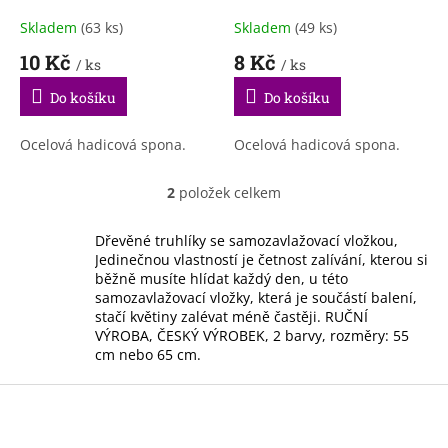
k
t
Skladem
(63 ks)
Skladem
(49 ks)
ů
10 Kč
8 Kč
/ ks
/ ks
Do košíku
Do košíku
Ocelová hadicová spona.
Ocelová hadicová spona.
2
položek celkem
O
v
l
Dřevěné truhlíky se samozavlažovací vložkou,
á
Jedinečnou vlastností je četnost zalívání, kterou si
d
běžně musíte hlídat každý den, u této
a
samozavlažovací vložky, která je součástí balení,
c
stačí květiny zalévat méně častěji. RUČNÍ
í
VÝROBA, ČESKÝ VÝROBEK, 2 barvy, rozměry: 55
p
cm nebo 65 cm.
r
v
Z
k
á
y
p
v