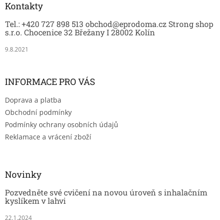
a
Kontakty
ý
t
p
Tel.: +420 727 898 513 obchod@eprodoma.cz Strong shop
í
i
s.r.o. Chocenice 32 Břežany I 28002 Kolín
s
u
9.8.2021
INFORMACE PRO VÁS
Doprava a platba
Obchodní podmínky
Podmínky ochrany osobních údajů
Reklamace a vrácení zboží
Novinky
Pozvedněte své cvičení na novou úroveň s inhalačním
kyslíkem v lahvi
22.1.2024