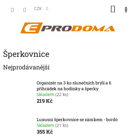
Přejít
NÁKU
na
CZK
obsah
KOŠÍK
Šperkovnice
Nejprodávanější
Organizér na 3 ks slunečních brýlí a 6
přihrádek na hodinky a šperky
Skladem
(22 ks)
219 Kč
Luxusní šperkovnice se zámkem - bordó
Skladem
(21 ks)
355 Kč