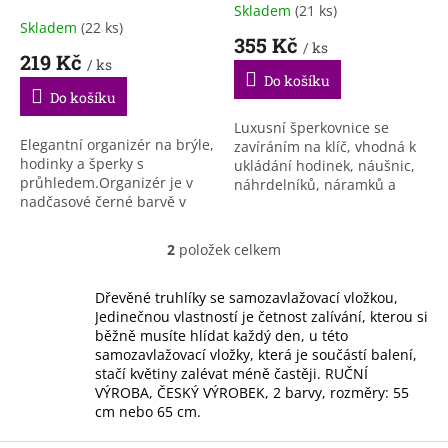
k
přihrádek na hodinky a
Skladem
(21 ks)
Průměrné
t
šperky
Skladem
(22 ks)
hodnocení
355 Kč
ů
/ ks
produktu
219 Kč
/ ks
je
Do košíku
4,4
Do košíku
z
5
Luxusní šperkovnice se
Elegantní organizér na brýle,
hvězdiček.
zavíráním na klíč, vhodná k
hodinky a šperky s
ukládání hodinek, náušnic,
průhledem.Organizér je v
náhrdelníků, náramků a
nadčasové černé barvě v
prstenů. Díky svému
provedení imitující
praktickému uspořádání
kůži. Vnitřní prostory jsou
budete mít o svých špercích
2
položek celkem
O
polstrovány měkkým
a...
v
materiálem,...
l
Dřevěné truhlíky se samozavlažovací vložkou,
á
Jedinečnou vlastností je četnost zalívání, kterou si
d
běžně musíte hlídat každý den, u této
a
samozavlažovací vložky, která je součástí balení,
c
stačí květiny zalévat méně častěji. RUČNÍ
í
VÝROBA, ČESKÝ VÝROBEK, 2 barvy, rozměry: 55
p
cm nebo 65 cm.
r
v