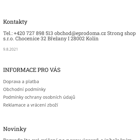
Z
k
á
y
p
v
a
Kontakty
ý
t
p
Tel.: +420 727 898 513 obchod@eprodoma.cz Strong shop
í
i
s.r.o. Chocenice 32 Břežany I 28002 Kolín
s
u
9.8.2021
INFORMACE PRO VÁS
Doprava a platba
Obchodní podmínky
Podmínky ochrany osobních údajů
Reklamace a vrácení zboží
Novinky