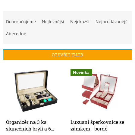
Ř
a
Doporučujeme
Nejlevnější
Nejdražší
Nejprodávanější
z
e
Abecedně
n
í
p
OTEVŘÍT FILTR
r
o
V
Novinka
d
ý
u
p
k
i
t
s
ů
p
r
o
d
Organizér na 3 ks
Luxusní šperkovnice se
u
slunečních brýlí a 6
zámkem - bordó