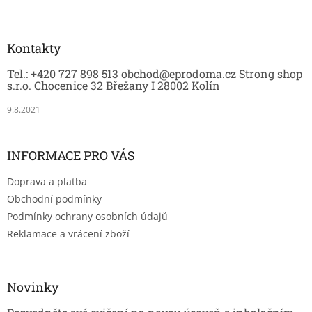
Z
k
á
y
p
v
a
Kontakty
ý
t
p
Tel.: +420 727 898 513 obchod@eprodoma.cz Strong shop
í
i
s.r.o. Chocenice 32 Břežany I 28002 Kolín
s
u
9.8.2021
INFORMACE PRO VÁS
Doprava a platba
Obchodní podmínky
Podmínky ochrany osobních údajů
Reklamace a vrácení zboží
Novinky