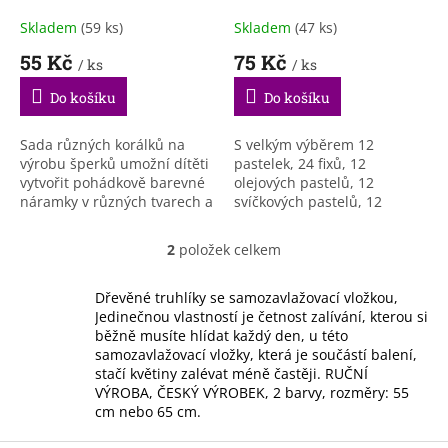
k
t
Skladem
(59 ks)
Skladem
(47 ks)
ů
55 Kč
75 Kč
/ ks
/ ks
Do košíku
Do košíku
Sada různých korálků na
S velkým výběrem 12
výrobu šperků umožní dítěti
pastelek, 24 fixů, 12
vytvořit pohádkově barevné
olejových pastelů, 12
náramky v různých tvarech a
svíčkových pastelů, 12
s různými motivy. Sada
akvarelových barev, štětce,
obsahuje 11 různých druhů
houby, tužky, nůžkami,
2
položek celkem
O
korálků, větších i...
ořezávátkem, lepidlem,
v
pravítkem a...
l
Dřevěné truhlíky se samozavlažovací vložkou,
á
Jedinečnou vlastností je četnost zalívání, kterou si
d
běžně musíte hlídat každý den, u této
a
samozavlažovací vložky, která je součástí balení,
c
stačí květiny zalévat méně častěji. RUČNÍ
í
VÝROBA, ČESKÝ VÝROBEK, 2 barvy, rozměry: 55
p
cm nebo 65 cm.
r
v