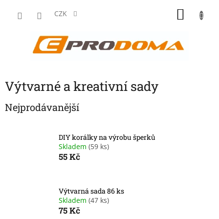
Přejít
NÁKU
na
CZK
obsah
KOŠÍK
Výtvarné a kreativní sady
Nejprodávanější
DIY korálky na výrobu šperků
Skladem
(59 ks)
55 Kč
Výtvarná sada 86 ks
Skladem
(47 ks)
75 Kč