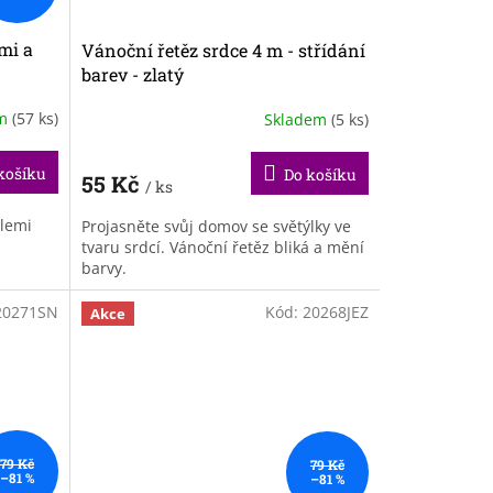
mi a
Vánoční řetěz srdce 4 m - střídání
barev - zlatý
em
(57 ks)
Skladem
(5 ks)
košíku
Do košíku
55 Kč
/ ks
lemi
Projasněte svůj domov se světýlky ve
.
tvaru srdcí. Vánoční řetěz bliká a mění
barvy.
20271SN
Kód:
20268JEZ
Akce
79 Kč
79 Kč
–81 %
–81 %