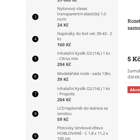
Nylonový vlasec
transparentní elastický 1.0
m/m
Rozet
24 Kč
samo
Napínáky do bot vel. 39-43 - 2
ks
160 Kč
Inhalační Kyslík O2 (14L) 1 ks
5 K
- Citrus mix
204 Kč
Samol
Modelářské nože - sada 13ks
dárek
39 Kč
Inhalační Kyslík O2 (14L) 1 ks
Akce
- Propolis
204 Kč
LCD teploměr do lednice se
sondou
59 Kč
Plotovky Smrkové dřevo
HOBLOVANÉ - C 1,8 x 11,2 x
100 cm