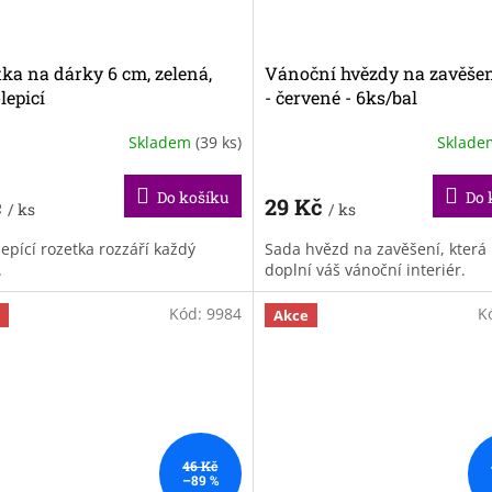
ka na dárky 6 cm, zelená,
Vánoční hvězdy na zavěšen
lepicí
- červené - 6ks/bal
Skladem
(39 ks)
Sklad
Do košíku
Do 
č
29 Kč
/ ks
/ ks
epící rozetka rozzáří každý
Sada hvězd na zavěšení, která
.
doplní váš vánoční interiér.
Kód:
9984
K
Akce
46 Kč
–89 %