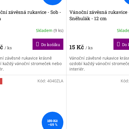
ní závěsná rukavice - Sob -
Vánoční závěsná rukavice 
m
Sněhulák - 12 cm
Skladem
(9 ks)
Skla
Do košíku
Do 
Kč
15 Kč
/ ks
/ ks
ní závěsné rukavice krásně
Vánoční závěsné rukavice krás
í každý vánoční stromeček nebo
ozdobí každý vánoční stromeč
ér.
interiér.
Kód:
4040ZLA
Kód
159 Kč
–69 %