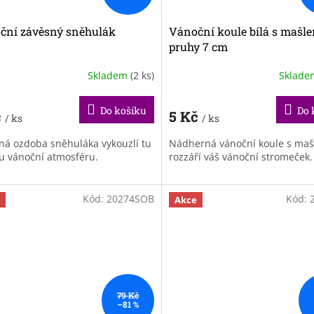
ční závěsný sněhulák
Vánoční koule bílá s mašle
pruhy 7 cm
Skladem
(2 ks)
Sklad
Do košíku
Do 
č
5 Kč
/ ks
/ ks
ná ozdoba sněhuláka vykouzlí tu
Nádherná vánoční koule s maš
u vánoční atmosféru.
rozzáří váš vánoční stromeček
Kód:
20274SOB
Kód:
Akce
79 Kč
–81 %