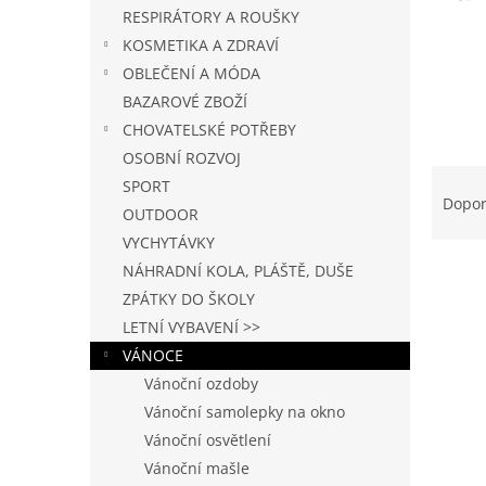
n
RESPIRÁTORY A ROUŠKY
e
KOSMETIKA A ZDRAVÍ
l
OBLEČENÍ A MÓDA
BAZAROVÉ ZBOŽÍ
CHOVATELSKÉ POTŘEBY
OSOBNÍ ROZVOJ
Ř
SPORT
a
Dopo
OUTDOOR
z
VYCHYTÁVKY
e
V
n
NÁHRADNÍ KOLA, PLÁŠTĚ, DUŠE
ý
í
ZPÁTKY DO ŠKOLY
p
p
LETNÍ VYBAVENÍ >>
i
r
VÁNOCE
s
o
Vánoční ozdoby
p
d
r
Vánoční samolepky na okno
u
o
k
Vánoční osvětlení
d
t
Vánoční mašle