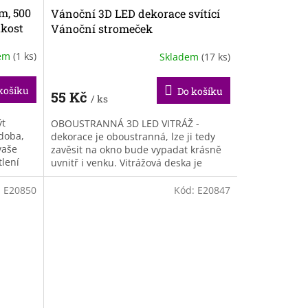
m, 500
Vánoční 3D LED dekorace svítící
akost
Vánoční stromeček
dem
(1 ks)
Skladem
(17 ks)
košíku
Do košíku
55 Kč
/ ks
ýt
OBOUSTRANNÁ 3D LED VITRÁŽ -
zdoba,
dekorace je oboustranná, lze ji tedy
vaše
zavěsit na okno bude vypadat krásně
tlení
uvnitř i venku. Vitrážová deska je
.
vyrobena z odolného plastu s
potiskem...
:
E20850
Kód:
E20847