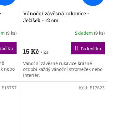
-
Vánoční závěsná rukavice -
Ježíšek - 12 cm
dem
(9 ks)
Skladem
(9 ks)
košíku
Do košíku
15 Kč
/ ks
ně
Vánoční závěsné rukavice krásně
ek nebo
ozdobí každý vánoční stromeček nebo
interiér.
:
E18757
Kód:
E17623