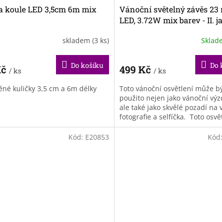
la koule LED 3,5cm 6m mix
Vánoční světelný závěs 23 
LED, 3.72W mix barev - II. j
skladem
(3 ks)
Skla
Do košíku
Do 
Kč
499 Kč
/ ks
/ ks
ěné kuličky 3,5 cm a 6m délky
Toto vánoční osvětlení může b
použito nejen jako vánoční vý
ale také jako skvělé pozadí na 
fotografie a selfíčka. Toto osvě
prostor krásně zútulní. Chybí..
Kód:
E20853
Kód