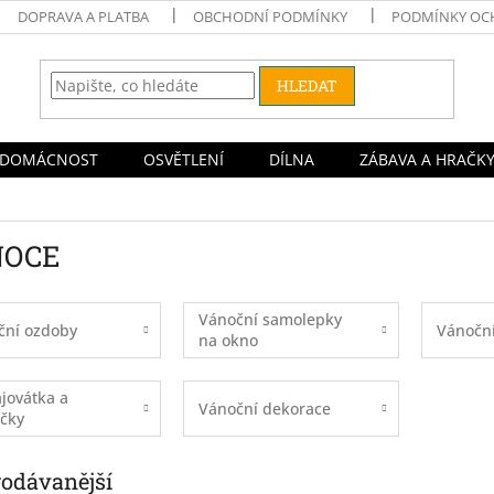
DOPRAVA A PLATBA
OBCHODNÍ PODMÍNKY
PODMÍNKY OC
HLEDAT
DOMÁCNOST
OSVĚTLENÍ
DÍLNA
ZÁBAVA A HRAČK
NOCE
Vánoční samolepky
ční ozdoby
Vánoční
na okno
jovátka a
Vánoční dekorace
ičky
rodávanější