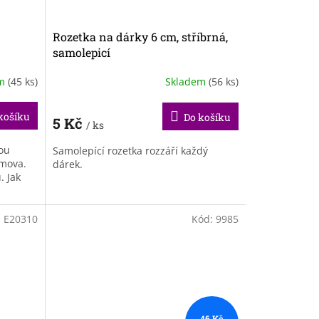
Rozetka na dárky 6 cm, stříbrná,
samolepicí
em
(45 ks)
Skladem
(56 ks)
košíku
Do košíku
5 Kč
/ ks
dou
Samolepící rozetka rozzáří každý
mova.
dárek.
. Jak
ete
:
E20310
Kód:
9985
46 Kč