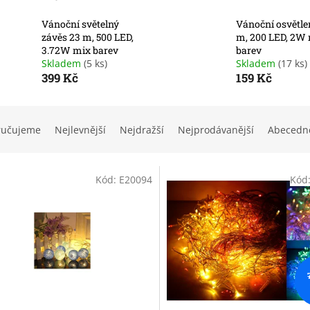
Vánoční světelný
Vánoční osvětle
závěs 23 m, 500 LED,
m, 200 LED, 2W
3.72W mix barev
barev
Skladem
(5 ks)
Skladem
(17 ks)
399 Kč
159 Kč
ručujeme
Nejlevnější
Nejdražší
Nejprodávanější
Abecedn
Kód:
E20094
Kód