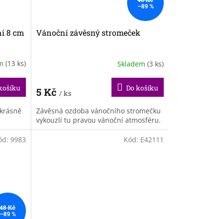
–89 %
í 8 cm
Vánoční závěsný stromeček
em
(13 ks)
Skladem
(3 ks)
košíku
Do košíku
5 Kč
/ ks
 krásně
Závěsná ozdoba vánočního stromečku
vykouzlí tu pravou vánoční atmosféru.
ód:
9983
Kód:
E42111
48 Kč
–89 %