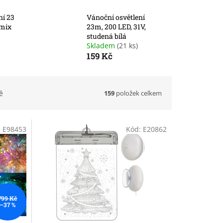
ní 23
Vánoční osvětlení
 mix
23m, 200 LED, 31V,
studená bílá
Skladem
(21 ks)
159 Kč
159
položek celkem
ě
:
E98453
Kód:
E20862
799 Kč
–37 %