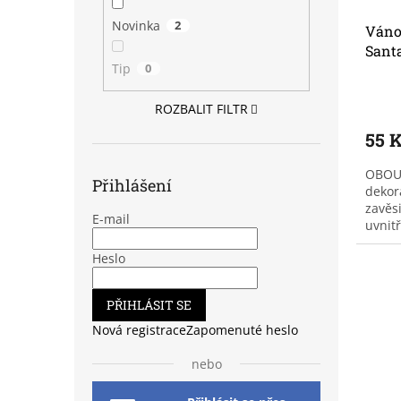
Novinka
2
Vánoč
Sant
Tip
0
ROZBALIT FILTR
55 
OBOUS
Přihlášení
dekora
zavěs
E-mail
uvnitř
vyrob
Heslo
PŘIHLÁSIT SE
Nová registrace
Zapomenuté heslo
nebo