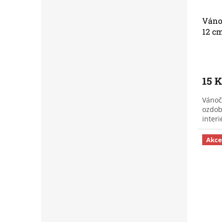
Vánoč
12 c
15 
Vánoč
ozdob
interi
Akce