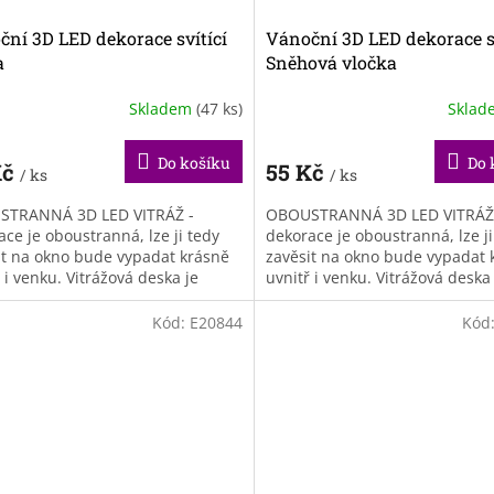
ní 3D LED dekorace svítící
Vánoční 3D LED dekorace sv
a
Sněhová vločka
Skladem
(47 ks)
Skla
Do košíku
Do 
Kč
55 Kč
/ ks
/ ks
TRANNÁ 3D LED VITRÁŽ -
OBOUSTRANNÁ 3D LED VITRÁŽ
ce je oboustranná, lze ji tedy
dekorace je oboustranná, lze ji
it na okno bude vypadat krásně
zavěsit na okno bude vypadat 
 i venku. Vitrážová deska je
uvnitř i venku. Vitrážová deska
ena z odolného...
vyrobena z odolného...
Kód:
E20844
Kód