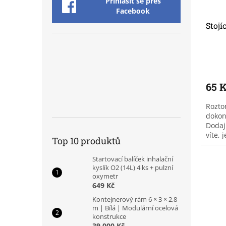
Přihlásit se přes
Facebook
Stojí
65 
Rozto
dokon
Dodaj
víte, 
Top 10 produktů
Mikul
svůj...
Startovací balíček inhalační
kyslík O2 (14L) 4 ks + pulzní
oxymetr
649 Kč
Kontejnerový rám 6 × 3 × 2,8
m | Bílá | Modulární ocelová
konstrukce
39 000 Kč