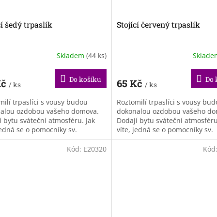
cí šedý trpaslík
Stojící červený trpaslík
Skladem
(44 ks)
Sklad
Do košíku
Do 
Kč
65 Kč
/ ks
/ ks
milí trpaslíci s vousy budou
Roztomilí trpaslíci s vousy bu
alou ozdobou vašeho domova.
dokonalou ozdobou vašeho do
í bytu sváteční atmosféru. Jak
Dodají bytu sváteční atmosféru
jedná se o pomocníky sv.
víte, jedná se o pomocníky sv.
áše. Vyzdobit si jím můžete
Mikuláše. Vyzdobit si jím můž
svůj...
Kód:
E20320
Kód