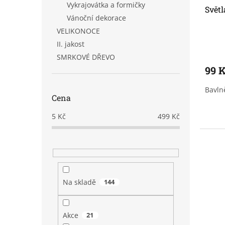
u
ů
Vykrajovátka a formičky
Svět
k
Vánoční dekorace
t
VELIKONOCE
ů
II. jakost
SMRKOVÉ DŘEVO
99 
Bavln
Cena
5
Kč
499
Kč
Na skladě
144
Akce
21