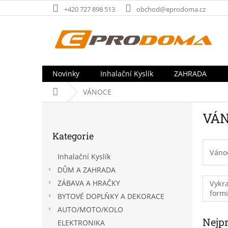
Přejít
+420 727 898 513
obchod@eprodoma.cz
na
obsah
Novinky
Inhalační Kyslík
ZAHRADA
Domů
VÁNOCE
P
VÁ
o
Přeskočit
s
Kategorie
kategorie
t
r
Váno
Inhalační Kyslík
a
DŮM A ZAHRADA
n
ZÁBAVA A HRAČKY
Vykra
n
form
í
BYTOVÉ DOPLŇKY A DEKORACE
p
AUTO/MOTO/KOLO
a
Nejp
ELEKTRONIKA