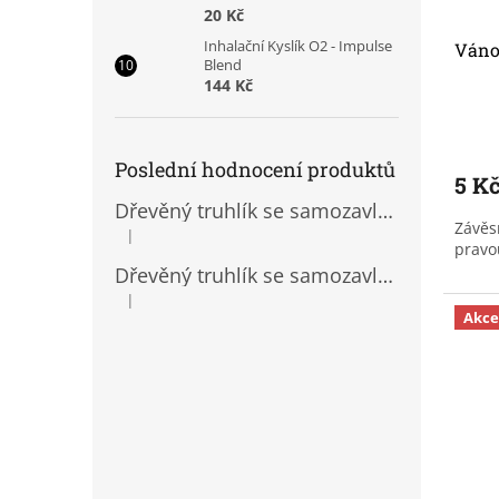
20 Kč
Inhalační Kyslík O2 - Impulse
Váno
Blend
144 Kč
Poslední hodnocení produktů
5 K
Dřevěný truhlík se samozavlažovací vložkou
Závěs
|
Hodnocení produktu je 5 z 5 hvězdiček.
pravo
Dřevěný truhlík se samozavlažovací vložkou
|
Hodnocení produktu je 5 z 5 hvězdiček.
Akce