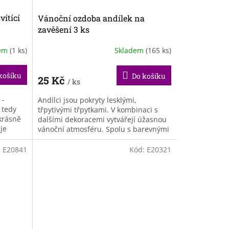
ítící
Vánoční ozdoba andílek na
zavěšení 3 ks
dem
(1 ks)
Skladem
(165 ks)
košíku
Do košíku
25 Kč
/ ks
 -
Andílci jsou pokryty lesklými,
 tedy
třpytivými třpytkami. V kombinaci s
krásně
dalšími dekoracemi vytvářejí úžasnou
 je
vánoční atmosféru. Spolu s barevnými
ozdobami a světýlky oslní nádhernou...
:
E20841
Kód:
E20321