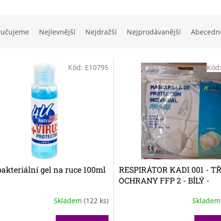
ručujeme
Nejlevnější
Nejdražší
Nejprodávanější
Abecedn
Kód:
E10795
Kód
akteriální gel na ruce 100ml
RESPIRÁTOR KADI 001 - T
OCHRANY FFP 2 - BÍLÝ -
samostatně balený
Skladem
(122 ks)
Sklade