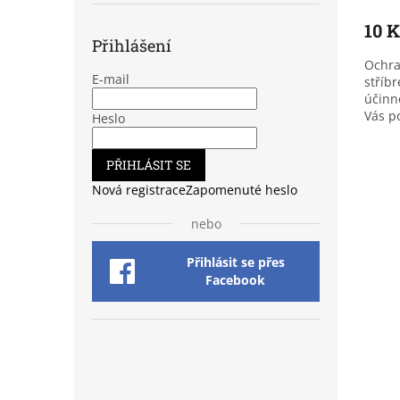
produ
10 
je
Přihlášení
3,6
Ochra
z
E-mail
stříb
5
účinn
hvězd
Vás p
Heslo
nákup
PŘIHLÁSIT SE
Nová registrace
Zapomenuté heslo
nebo
Přihlásit se přes
Facebook