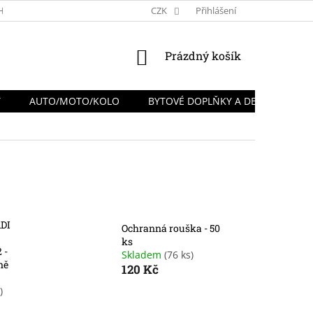
HRANY OSOBNÍCH ÚDAJŮ
REKLAMACE A VRÁCENÍ ZBOŽÍ
CZK
Přihlášení
NÁKUPNÍ
Prázdný košík
KOŠÍK
Y
AUTO/MOTO/KOLO
BYTOVÉ DOPLŇKY A DEKORACE
DI
Ochranná rouška ​​- 50
ks
 -
Skladem
(76 ks)
ně
120 Kč
)