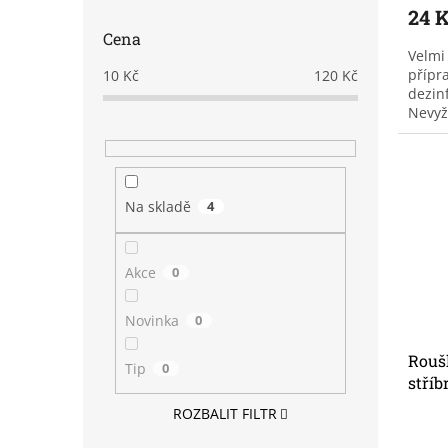
24 
Cena
Velmi
přípra
10
Kč
120
Kč
dezin
Nevyž
složko
ostatn
Na skladě
4
Akce
0
Novinka
0
Rouš
Tip
0
stříb
ROZBALIT FILTR
Prům
hodno