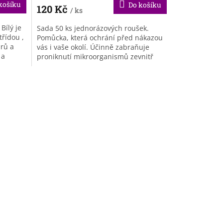
produktu
košíku
Do košíku
120 Kč
je
/ ks
5,0
Bílý je
Sada 50 ks jednorázových roušek.
z
třídou ,
Pomůcka, která ochrání před nákazou
5
irů a
vás i vaše okolí. Účinně zabraňuje
hvězdiček.
 a
proniknutí mikroorganismů zevnitř
ven. Po použití roušku vyhoďte do...