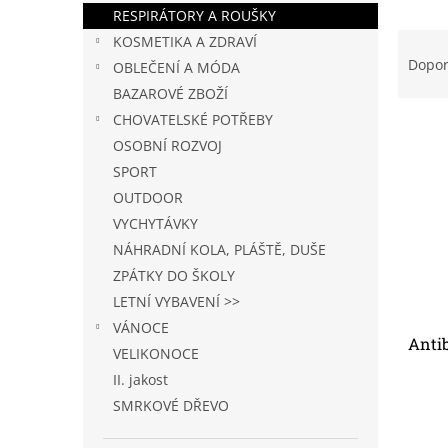
n
RESPIRÁTORY A ROUŠKY
e
Ř
KOSMETIKA A ZDRAVÍ
l
a
Dopo
OBLEČENÍ A MÓDA
z
BAZAROVÉ ZBOŽÍ
e
CHOVATELSKÉ POTŘEBY
V
n
OSOBNÍ ROZVOJ
ý
í
p
p
SPORT
i
r
OUTDOOR
s
o
VYCHYTÁVKY
p
d
NÁHRADNÍ KOLA, PLÁŠTĚ, DUŠE
r
u
ZPÁTKY DO ŠKOLY
o
k
d
t
LETNÍ VYBAVENÍ >>
u
ů
VÁNOCE
Antib
k
VELIKONOCE
t
II. jakost
ů
SMRKOVÉ DŘEVO