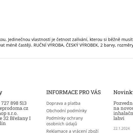
u, Jedinečnou vlastností je četnost zalívání, kterou si běžně musít
zalévat méně častěji. RUČNÍ VÝROBA, ČESKÝ VÝROBEK, 2 barvy, rozměr
y
INFORMACE PRO VÁS
Novink
0 727 898 513
Pozvedně
Doprava a platba
eprodoma.cz
na novo
Obchodní podmínky
op s.r.o.
inhalač
e 32 Břežany I
lahvi
Podmínky ochrany
lín
osobních údajů
22.1.2024
Reklamace a vrácení zboží