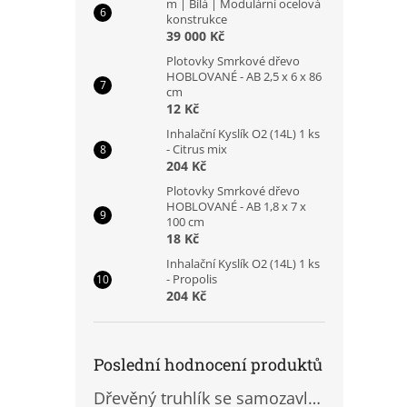
m | Bílá | Modulární ocelová
konstrukce
39 000 Kč
Plotovky Smrkové dřevo
HOBLOVANÉ - AB 2,5 x 6 x 86
cm
12 Kč
Inhalační Kyslík O2 (14L) 1 ks
- Citrus mix
204 Kč
Plotovky Smrkové dřevo
HOBLOVANÉ - AB 1,8 x 7 x
100 cm
18 Kč
Inhalační Kyslík O2 (14L) 1 ks
- Propolis
204 Kč
Poslední hodnocení produktů
Dřevěný truhlík se samozavlažovací vložkou