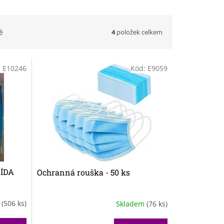
4
položek celkem
ě
:
E10246
Kód:
E9059
ŘÍDA
Ochranná rouška ​​- 50 ks
m
(506 ks)
Skladem
(76 ks)
Průměrné
hodnocení