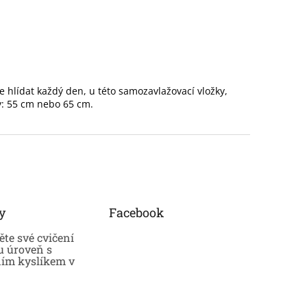
e hlídat každý den, u této samozavlažovací vložky,
y: 55 cm nebo 65 cm.
y
Facebook
te své cvičení
u úroveň s
ním kyslíkem v