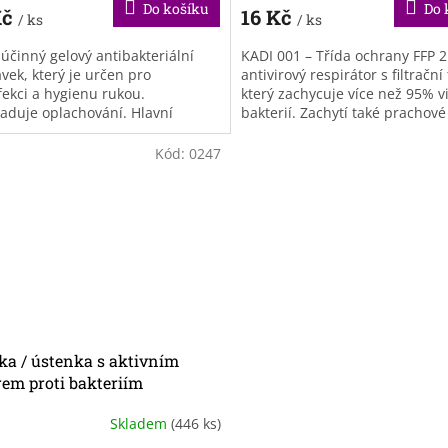
Do košíku
Do 
Kč
16 Kč
/ ks
/ ks
 účinný gelový antibakteriální
KADI 001 – Třída ochrany FFP 2 
vek, který je určen pro
antivirový respirátor s filtrační 
fekci a hygienu rukou.
který zachycuje více než 95% v
aduje oplachování. Hlavní
bakterií. Zachytí také prachové
u gelu je 70% alkohol, který s
smogové částice,...
ími...
Kód:
0247
ka / ústenka s aktivním
rem proti bakteriím
Skladem
(446 ks)
ěrné
cení