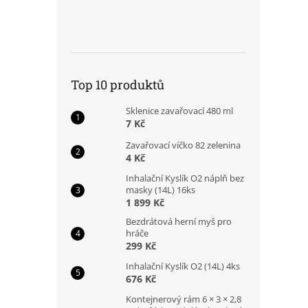
Top 10 produktů
Sklenice zavařovací 480 ml
7 Kč
Zavařovací víčko 82 zelenina
4 Kč
Inhalační Kyslík O2 náplň bez
masky (14L) 16ks
1 899 Kč
Bezdrátová herní myš pro
hráče
299 Kč
Inhalační Kyslík O2 (14L) 4ks
676 Kč
Kontejnerový rám 6 × 3 × 2,8