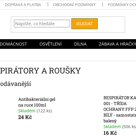
DOPRAVA A PLATBA
OBCHODNÍ PODMÍNKY
PODMÍNKY OC
HLEDAT
DOMÁCNOST
OSVĚTLENÍ
DÍLNA
ZÁBAVA A HRAČK
PIRÁTORY A ROUŠKY
rodávanější
RESPIRÁTOR KA
Antibakteriální gel
001 - TŘÍDA
na ruce 100ml
OCHRANY FFP 2
Skladem
(122 ks)
BÍLÝ - samostat
24 Kč
balený
Skladem
(506 ks
16 Kč