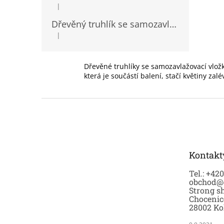
|
Hodnocení produktu je 5 z 5 hvězdiček.
Dřevěný truhlík se samozavlažovací vložkou
|
Hodnocení produktu je 5 z 5 hvězdiček.
Dřevěné truhlíky se samozavlažovací vložko
která je součástí balení, stačí květiny 
Z
á
p
a
t
Kontakt
í
Tel.: +42
obchod@
Strong sh
Chocenic
28002 Ko