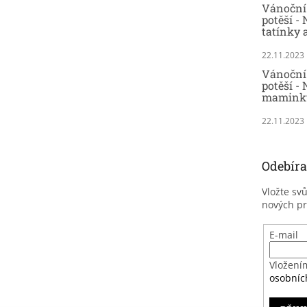
Vánoční 
potěší -
tatínky 
22.11.2023
Vánoční 
potěší - 
maminky
22.11.2023
Odebíra
Vložte sv
nových p
E-mail
Vložení
osobníc