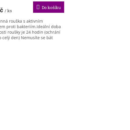
ktu
Do košíku
Kč
/ ks
nná rouška s aktivním
rem proti bakteriím.Ideální doba
osti roušky je 24 hodin (ochrání
iček.
o celý den) Nemusíte se bát
u, odesíláme do 24h.
O
v
l
á
d
a
c
í
p
r
v
k
y
v
ý