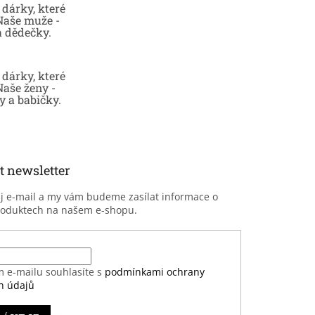
dárky, které
 Naše muže -
a dědečky.
dárky, které
Naše ženy -
 a babičky.
t newsletter
ůj e-mail a my vám budeme zasílat informace o
roduktech na našem e-shopu.
m e-mailu souhlasíte s
podmínkami ochrany
h údajů