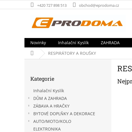
Přejít
+420 727 898 513
obchod@eprodoma.cz
na
obsah
Novinky
Inhalační Kyslík
ZAHRADA
Domů
RESPIRÁTORY A ROUŠKY
P
RES
o
Přeskočit
s
Kategorie
kategorie
Nejp
t
r
Inhalační Kyslík
a
DŮM A ZAHRADA
n
ZÁBAVA A HRAČKY
n
í
BYTOVÉ DOPLŇKY A DEKORACE
p
AUTO/MOTO/KOLO
a
ELEKTRONIKA