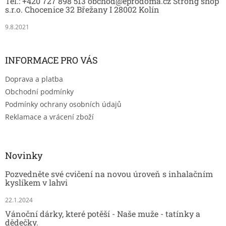
Tel.: +420 727 898 513 obchod@eprodoma.cz Strong shop
í
i
s.r.o. Chocenice 32 Břežany I 28002 Kolín
s
u
9.8.2021
INFORMACE PRO VÁS
Doprava a platba
Obchodní podmínky
Podmínky ochrany osobních údajů
Reklamace a vrácení zboží
Novinky
Pozvedněte své cvičení na novou úroveň s inhalačním
kyslíkem v lahvi
22.1.2024
Vánoční dárky, které potěší - Naše muže - tatínky a
dědečky.