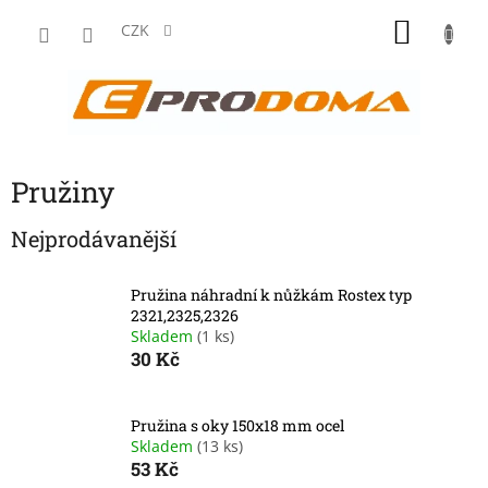
Přejít
NÁKU
na
CZK
obsah
KOŠÍK
Pružiny
Nejprodávanější
Pružina náhradní k nůžkám Rostex typ
2321,2325,2326
Skladem
(1 ks)
30 Kč
Pružina s oky 150x18 mm ocel
Skladem
(13 ks)
53 Kč