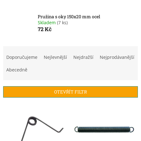
Pružina s oky 150x20 mm ocel
Skladem
(7 ks)
72 Kč
Ř
a
Doporučujeme
Nejlevnější
Nejdražší
Nejprodávanější
z
e
Abecedně
n
í
p
OTEVŘÍT FILTR
r
o
V
d
ý
u
p
k
i
t
s
ů