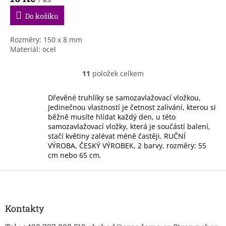
Do košíku
Rozměry: 150 x 8 mm
Materiál: ocel
11
položek celkem
O
v
l
Dřevěné truhlíky se samozavlažovací vložkou,
á
Jedinečnou vlastností je četnost zalívání, kterou si
d
běžně musíte hlídat každý den, u této
a
samozavlažovací vložky, která je součástí balení,
c
stačí květiny zalévat méně častěji. RUČNÍ
í
VÝROBA, ČESKÝ VÝROBEK, 2 barvy, rozměry: 55
p
cm nebo 65 cm.
r
v
Z
k
á
y
p
v
a
Kontakty
ý
t
p