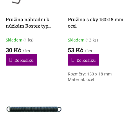
p
r
o
d
Pružina náhradní k
Pružina s oky 150x18 mm
u
nůžkám Rostex typ
ocel
k
2321,2325,2326
t
Skladem
(1 ks)
Skladem
(13 ks)
ů
30 Kč
53 Kč
/ ks
/ ks
Do košíku
Do košíku
Rozměry: 150 x 18 mm
Materiál: ocel