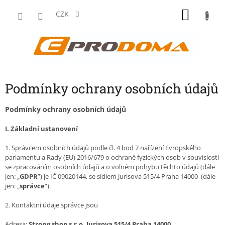
Přejít
NÁKU
na
CZK
obsah
KOŠÍK
Podmínky ochrany osobních údajů
Podmínky ochrany osobních údajů
I.
Základní ustanovení
1. Správcem osobních údajů podle čl. 4 bod 7 nařízení Evropského
parlamentu a Rady (EU) 2016/679 o ochraně fyzických osob v souvislosti
se zpracováním osobních údajů a o volném pohybu těchto údajů (dále
jen: „
GDPR
”) je IČ 09020144, se sídlem Jurisova 515/4 Praha 14000 (dále
jen: „
správce
“).
2. Kontaktní údaje správce jsou
Adresa:
Strong shop s.r.o. Jurisova 515/4 Praha 14000