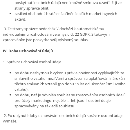
poskytnutí osobních údajů není možné smlouvu uzavřít či jí ze
strany správce plnit,
zasílání obchodních sdělení a činění dalších marketingových
aktivit.
3. Ze strany správce nedochází / dochází k automatickému
individuálnímu rozhodování ve smyslu čl. 22 GDPR. S takovým
zpracováním jste poskytl/a svůj výslovný souhlas.
IV.
Doba uchovávání údajů
1. Správce uchovává osobní údaje
po dobu nezbytnou k výkonu práv a povinností vyplývajících ze
smluvního vztahu mezi Vámi a správcem a uplatňování nároků z
těchto smluvních vztahů (po dobu 15 let od ukončení smluvního
vztahu).
po dobu, než je odvolán souhlas se zpracováním osobních údajů
pro účely marketingu, nejdéle …. let, jsou-li osobní údaje
zpracovávány na základě souhlasu.
2. Po uplynutí doby uchovávání osobních údajů správce osobní údaje
vymaže.