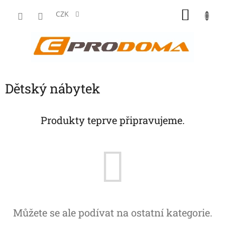
Přejít
NÁKU
na
CZK
obsah
KOŠÍK
Dětský nábytek
Produkty teprve připravujeme.
Můžete se ale podívat na ostatní kategorie.