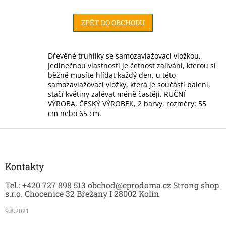
ZPĚT DO OBCHODU
Dřevěné truhlíky se samozavlažovací vložkou,
Jedinečnou vlastností je četnost zalívání, kterou si
běžně musíte hlídat každý den, u této
samozavlažovací vložky, která je součástí balení,
stačí květiny zalévat méně častěji. RUČNÍ
VÝROBA, ČESKÝ VÝROBEK, 2 barvy, rozměry: 55
cm nebo 65 cm.
Z
á
p
a
Kontakty
t
Tel.: +420 727 898 513 obchod@eprodoma.cz Strong shop
í
s.r.o. Chocenice 32 Břežany I 28002 Kolín
9.8.2021