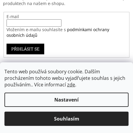
produktech na našem e-shopu.
E-mail
Vložením e-mailu souhlasíte s
podmínkami ochrany
osobních údajů
PŘIHLÁSIT SE
Tento web používá soubory cookie. Dalším
Záruka spokojenosti
procházením tohoto webu vyjadřujete souhlas s jejich
používáním.. Více informací
zde
.
Nastavení
Vytvořil Shoptet
Souhlasím
Copyright 2026
Eprodoma.cz
. Všechna práva vyhrazena.