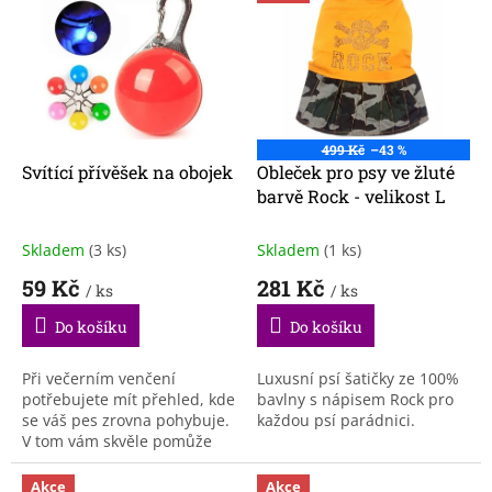
ý
u
p
k
i
t
s
ů
p
r
o
499 Kč
–43 %
d
Svítící přívěšek na obojek
Obleček pro psy ve žluté
u
barvě Rock - velikost L
k
t
Skladem
(3 ks)
Skladem
(1 ks)
ů
59 Kč
281 Kč
/ ks
/ ks
Do košíku
Do košíku
Při večerním venčení
Luxusní psí šatičky ze 100%
potřebujete mít přehled, kde
bavlny s nápisem Rock pro
se váš pes zrovna pohybuje.
každou psí parádnici.
V tom vám skvěle pomůže
tento...
Akce
Akce