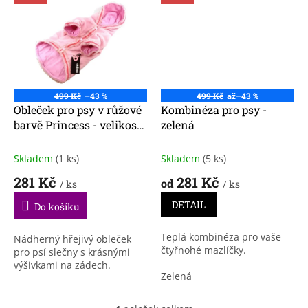
499 Kč
–43 %
499 Kč
až
–43 %
Obleček pro psy v růžové
Kombinéza pro psy -
barvě Princess - velikost
zelená
L
Skladem
(1 ks)
Skladem
(5 ks)
281 Kč
281 Kč
od
/ ks
/ ks
DETAIL
Do košíku
Teplá kombinéza pro vaše
Nádherný hřejivý obleček
čtyřnohé mazlíčky.
pro psí slečny s krásnými
výšivkami na zádech.
Zelená