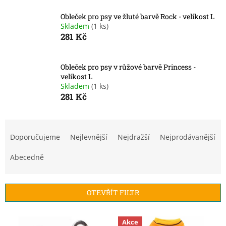
Obleček pro psy ve žluté barvě Rock - velikost L
Skladem
(1 ks)
281 Kč
Obleček pro psy v růžové barvě Princess -
velikost L
Skladem
(1 ks)
281 Kč
Ř
a
Doporučujeme
Nejlevnější
Nejdražší
Nejprodávanější
z
e
Abecedně
n
í
p
OTEVŘÍT FILTR
r
o
V
Akce
d