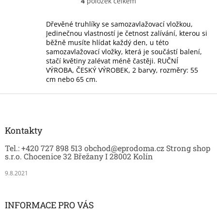
4
položek celkem
O
v
l
Dřevěné truhlíky se samozavlažovací vložkou,
á
Jedinečnou vlastností je četnost zalívání, kterou si
d
běžně musíte hlídat každý den, u této
a
samozavlažovací vložky, která je součástí balení,
c
stačí květiny zalévat méně častěji. RUČNÍ
í
VÝROBA, ČESKÝ VÝROBEK, 2 barvy, rozměry: 55
p
cm nebo 65 cm.
r
v
Z
k
á
y
p
v
a
Kontakty
ý
t
p
Tel.: +420 727 898 513 obchod@eprodoma.cz Strong shop
í
i
s.r.o. Chocenice 32 Břežany I 28002 Kolín
s
u
9.8.2021
INFORMACE PRO VÁS