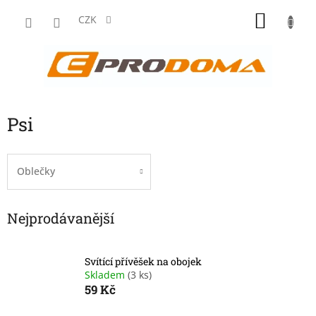
Přejít
NÁKU
na
CZK
obsah
KOŠÍK
Psi
Oblečky
Nejprodávanější
Svítící přívěšek na obojek
Skladem
(3 ks)
59 Kč