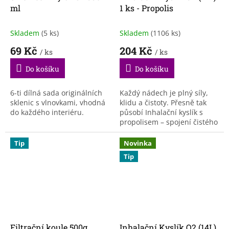
ml
1 ks - Propolis
Skladem
(5 ks)
Skladem
(1106 ks)
69 Kč
204 Kč
/ ks
/ ks
Do košíku
Do košíku
6-ti dílná sada originálních
Každý nádech je plný síly,
sklenic s vlnovkami, vhodná
klidu a čistoty. Přesně tak
do každého interiéru.
působí Inhalační kyslík s
propolisem – spojení čistého
kyslíku a léčivé moudrosti
včel. 1 ks kyslíkové láhve. ...
Tip
Novinka
Tip
Filtrační koule 500g
Inhalační Kyslík O2 (14L)