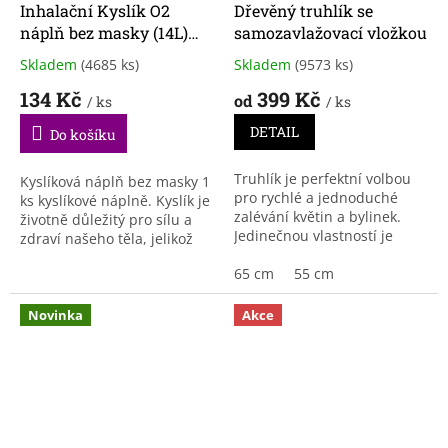
Inhalační Kyslík O2
Dřevěný truhlík se
náplň bez masky (14L)
samozavlažovací vložkou
1ks
Skladem
(4685 ks)
Skladem
(9573 ks)
Průměrné
Průměrné
hodnocení
hodnocení
134 Kč
399 Kč
od
/ ks
/ ks
produktu
produktu
je
je
DETAIL
Do košíku
3,9
3,8
z
z
Truhlík je perfektní volbou
5
5
Kyslíková náplň bez masky 1
pro rychlé a jednoduché
hvězdiček.
hvězdiček.
ks kyslíkové náplně. Kyslík je
zalévání květin a bylinek.
životně důležitý pro sílu a
Jedinečnou vlastností je
zdraví našeho těla, jelikož
četnost zalívání, kterou si
zásobuje 90% všech funkcí.
běžně musíte hlídat každý
65 cm
55 cm
Nádobka s kyslíkem je
den, u této...
velmi...
Novinka
Akce