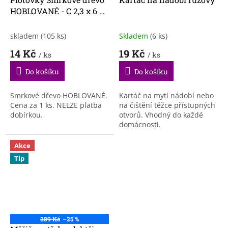
HOBLOVANÉ - C 2,3 x 6 x
105 cm
skladem
(105 ks)
Skladem
(6 ks)
14 Kč
19 Kč
/ ks
/ ks
Do košíku
Do košíku
Smrkové dřevo HOBLOVANÉ.
Kartáč na mytí nádobí nebo
Cena za 1 ks. NELZE platba
na čištění těžce přístupných
dobírkou.
otvorů. Vhodný do každé
domácnosti.
Akce
Tip
389 Kč
–25 %