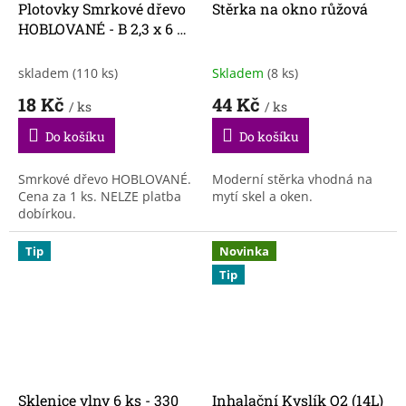
Plotovky Smrkové dřevo
Stěrka na okno růžová
HOBLOVANÉ - B 2,3 x 6 x
115,5 cm
skladem
(110 ks)
Skladem
(8 ks)
18 Kč
44 Kč
/ ks
/ ks
Do košíku
Do košíku
Smrkové dřevo HOBLOVANÉ.
Moderní stěrka vhodná na
Cena za 1 ks. NELZE platba
mytí skel a oken.
dobírkou.
Tip
Novinka
Tip
Sklenice vlny 6 ks - 330
Inhalační Kyslík O2 (14L)