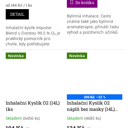
Do košíku
3,7
Měrná
od 144 Kč / 1 ks
cena:
z
DETAIL
5
Bylinná inhalace, často
hvězdiček.
známá také jako bylinná
aromaterapie, přináší řadu
Inhalační kyslík Impulse
výhod a pozitivních účinků
Blend s čistotou 99,5 % O₂ je
na lidské zdraví. 1 ks
praktický pomocník pro
kyslíkové láhve. Nádobka s
chvíle, kdy potřebujete
kyslíkem je velmi...
rychlé osvěžení, povzbuzení
a návrat do pohody.
Novinka
Novinka
Speciální aromatický blend...
199 Kč
–32 %
Inhalační Kyslík O2 (14L)
Inhalační Kyslík O2
1ks
náplň bez masky (14L)
1ks
Skladem
(6456 ks)
Skladem
(4685 ks)
Průměrné
Průměrné
hodnocení
hodnocení
194 Kč
134 Kč