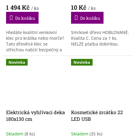
1 494 Kč
10 Kč
/ ks
/ ks
Do košíku
Do košíku
Hledáte kvalitní venkovní
Smrkové dřevo HOBLOVANÉ.
klec pro králíka nebo morče?
Kvalita C. Cena za 1 ks.
Tato dřevěná klec se
NELZE platba dobírkou.
střechou nabízí bezpečný a
pohodlný prostor pro pobyt
venku. Pevná konstrukce,
Novinka
Novinka
kovové pletivo a...
Elektrická vyhřívací deka
Kosmetické zrcátko 22
180x130 cm
LED USB
Skladem
(8 ks)
Skladem
(35 ks)