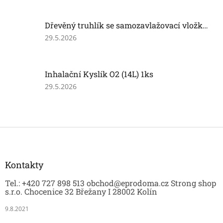
je
5
Dřevěný truhlík se samozavlažovací vložkou
z
5
Hodnocení
29.5.2026
hvězdiček.
produktu
je
5
Inhalační Kyslík O2 (14L) 1ks
z
5
Hodnocení
29.5.2026
hvězdiček.
produktu
je
5
z
Z
5
á
hvězdiček.
p
a
Kontakty
t
Tel.: +420 727 898 513 obchod@eprodoma.cz Strong shop
í
s.r.o. Chocenice 32 Břežany I 28002 Kolín
9.8.2021