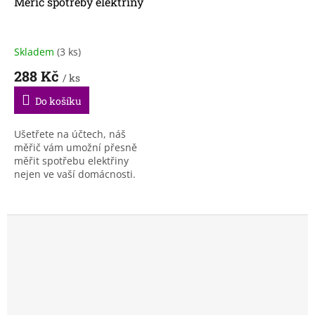
Měřič spotřeby elektřiny
Skladem
(3 ks)
288 Kč
/ ks
Do košíku
Ušetřete na účtech, náš
měřič vám umožní přesně
měřit spotřebu elektřiny
nejen ve vaší domácnosti.
Díky měřiči můžete snadno
zkontrolovat, která zařízení
spotřebovávají nejvíce...