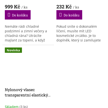
999 Kč
232 Kč
/ ks
/ ks
Do košíku
Do košíku
Nemáte rádi chladné
Pokud sníte o dokonalém
podzimní a zimní večery a
líčení, musíte mít LED
chladná rána? Utrácíte
kosmetické zrcátko. Je to
majlant za topení, a když
doplněk, který si zamilujete
jdete spát, jdete spát v
od prvního použití a
oblečení, se zásobou
nebudete se s ním chtít
Novinka
kapesníčků a mastí proti
rozloučit. LED osvětlené...
bolesti?...
Nylonový vlasec
transparentní elastický
1.0 m/m
Skladem
(3 ks)