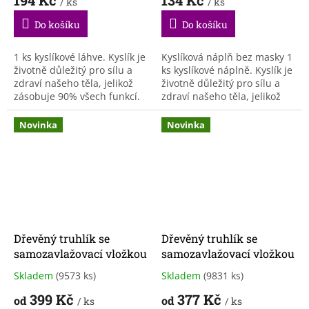
/ ks
/ ks
produktu
produktu
je
je
Do košíku
Do košíku
3,9
3,9
z
z
5
5
1 ks kyslíkové láhve. Kyslík je
Kyslíková náplň bez masky 1
hvězdiček.
hvězdiček.
životně důležitý pro sílu a
ks kyslíkové náplně. Kyslík je
zdraví našeho těla, jelikož
životně důležitý pro sílu a
zásobuje 90% všech funkcí.
zdraví našeho těla, jelikož
Nádobka s kyslíkem je velmi
zásobuje 90% všech funkcí.
lehká. Jedná se o 14...
Nádobka s kyslíkem je
Novinka
Novinka
velmi...
Dřevěný truhlík se
Dřevěný truhlík se
samozavlažovací vložkou
samozavlažovací vložkou
Skladem
(9573 ks)
Skladem
(9831 ks)
Průměrné
Průměrné
hodnocení
hodnocení
399 Kč
377 Kč
od
od
/ ks
/ ks
produktu
produktu