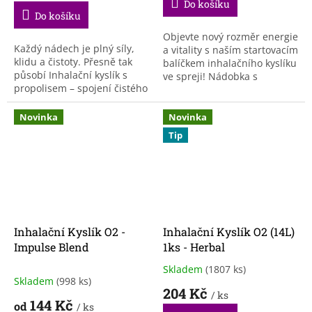
Do košíku
3,8
Do košíku
z
5
Objevte nový rozměr energie
Každý nádech je plný síly,
hvězdiček.
a vitality s naším startovacím
klidu a čistoty. Přesně tak
balíčkem inhalačního kyslíku
působí Inhalační kyslík s
ve spreji! Nádobka s
propolisem – spojení čistého
kyslíkem je velmi lehká.
kyslíku a léčivé moudrosti
Jedná se o 14 litrů
včel. 1 ks kyslíkové láhve. ...
stlačeného kyslíku,...
Novinka
Novinka
Tip
Inhalační Kyslík O2 -
Inhalační Kyslík O2 (14L)
Impulse Blend
1ks - Herbal
Skladem
(1807 ks)
Průměrné
Skladem
(998 ks)
hodnocení
204 Kč
/ ks
produktu
144 Kč
od
/ ks
je