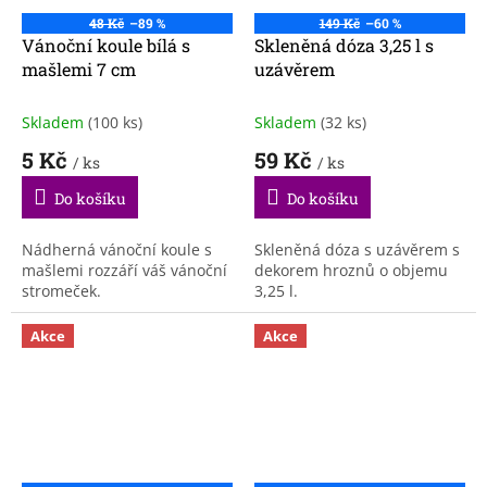
48 Kč
–89 %
149 Kč
–60 %
Vánoční koule bílá s
Skleněná dóza 3,25 l s
mašlemi 7 cm
uzávěrem
Skladem
(100 ks)
Skladem
(32 ks)
5 Kč
59 Kč
/ ks
/ ks
Do košíku
Do košíku
Nádherná vánoční koule s
Skleněná dóza s uzávěrem s
mašlemi rozzáří váš vánoční
dekorem hroznů o objemu
stromeček.
3,25 l.
Akce
Akce