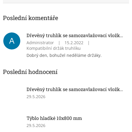
Poslední komentáře
Dřevěný truhlík se samozavlažovací vložkou
A
Administrator
|
15.2.2022
|
Kompatibilní držák truhlíku
Dobrý den, bohužel neděláme držáky.
Poslední hodnocení
Dřevěný truhlík se samozavlažovací vložkou
Hodnocení
29.5.2026
produktu
je
5
Týblo hladké 10x800 mm
z
5
Hodnocení
29.5.2026
hvězdiček.
produktu