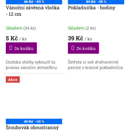
46 Kč
–89 %
89 Kč
–56 %
Vánoční závěsná vločka
Pokladnička - hodiny
- 12 cm
Skladem
(34 ks)
Skladem
(2 ks)
5 Kč
39 Kč
/ ks
/ ks
Do košíku
Do košíku
Ozdoba vločky vykouzlí tu
Šetřete si své drahocenné
pravou vánoční atmosféru.
peníze v krásné pokladničce.
Akce
49 Kč
–36 %
Šroubovák oboustranný