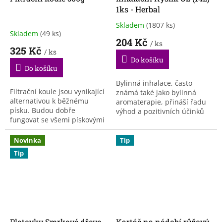
1ks - Herbal
Skladem
(1807 ks)
Průměrné
Skladem
(49 ks)
hodnocení
204 Kč
/ ks
produktu
325 Kč
/ ks
je
Do košíku
3,7
Do košíku
z
5
Bylinná inhalace, často
Filtrační koule jsou vynikající
hvězdiček.
známá také jako bylinná
alternativou k běžnému
aromaterapie, přináší řadu
písku. Budou dobře
výhod a pozitivních účinků
fungovat se všemi pískovými
na lidské zdraví. 1 ks
filtry. Jsou také opakovaně
kyslíkové láhve. Nádobka s
použitelné. Jednoduše je
kyslíkem je velmi...
Novinka
Tip
vyčistěte v pračce...
Tip
Plotovky Smrkové dřevo
Kartáč na nádobí růžový