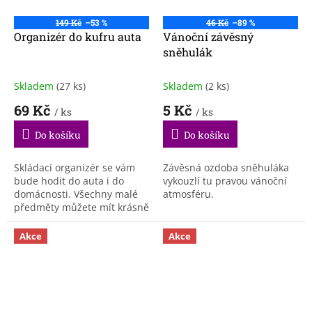
149 Kč
–53 %
46 Kč
–89 %
Organizér do kufru auta
Vánoční závěsný
sněhulák
Skladem
(27 ks)
Skladem
(2 ks)
69 Kč
5 Kč
/ ks
/ ks
Do košíku
Do košíku
Skládací organizér se vám
Závěsná ozdoba sněhuláka
bude hodit do auta i do
vykouzlí tu pravou vánoční
domácnosti. Všechny malé
atmosféru.
předměty můžete mít krásně
zorganizované.
Akce
Akce