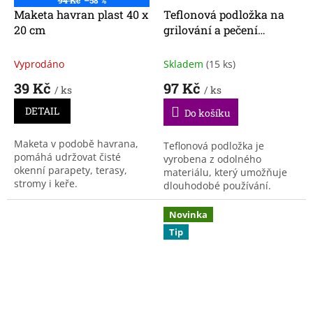
Maketa havran plast 40 x
Teflonová podložka na
20 cm
grilování a pečení
40x33cm 3ks
Vyprodáno
Skladem
(15 ks)
39 Kč
97 Kč
/ ks
/ ks
DETAIL
Do košíku
Maketa v podobě havrana,
Teflonová podložka je
pomáhá udržovat čisté
vyrobena z odolného
okenní parapety, terasy,
materiálu, který umožňuje
stromy i keře.
dlouhodobé používání.
Funguje skvěle jak na grilu,
tak v domácí peci.
Novinka
Tip