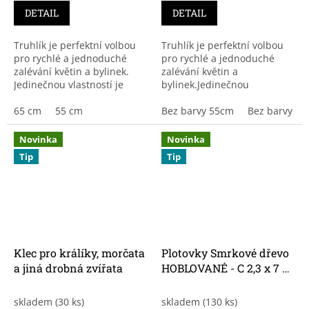
je
je
DETAIL
DETAIL
3,8
3,9
z
z
Truhlík je perfektní volbou
Truhlík je perfektní volbou
5
5
pro rychlé a jednoduché
pro rychlé a jednoduché
hvězdiček.
hvězdiček.
zalévání květin a bylinek.
zalévání květin a
Jedinečnou vlastností je
bylinek.Jedinečnou
četnost zalívání, kterou si
vlastností je četnost zalívání,
běžně musíte hlídat každý
65 cm
55 cm
kterou si běžně musíte
Bez barvy 55cm
Bez barvy 6
den, u této...
hlídat každý den, u této...
Novinka
Novinka
Tip
Tip
Klec pro králíky, morčata
Plotovky Smrkové dřevo
a jiná drobná zvířata
HOBLOVANÉ - C 2,3 x 7 x
100 cm
skladem
(30 ks)
skladem
(130 ks)