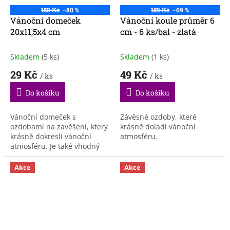
150 Kč
–80 %
159 Kč
–69 %
Vánoční domeček
Vánoční koule průměr 6
20x11,5x4 cm
cm - 6 ks/bal - zlatá
Skladem
(5 ks)
Skladem
(1 ks)
29 Kč
49 Kč
/ ks
/ ks
Do košíku
Do košíku
Vánoční domeček s
Závěsné ozdoby, které
ozdobami na zavěšení, který
krásně doladí vánoční
krásně dokreslí vánoční
atmosféru.
atmosféru. Je také vhodný
jako nádherný dárek pro
vaše blízké.
Akce
Akce