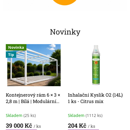
Novinky
Novinka
Tip
Kontejnerový rám 6 × 3 ×
Inhalační Kyslík O2 (14L)
2,8 m | Bílá | Modulární
1 ks - Citrus mix
ocelová konstrukce
Skladem
(25 ks)
Skladem
(1112 ks)
39 000 Kč
204 Kč
/ ks
/ ks