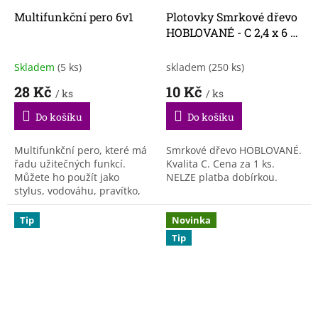
Multifunkční pero 6v1
Plotovky Smrkové dřevo
HOBLOVANÉ - C 2,4 x 6 x
105,5 cm
Skladem
(5 ks)
skladem
(250 ks)
28 Kč
10 Kč
/ ks
/ ks
Do košíku
Do košíku
Multifunkční pero, které má
Smrkové dřevo HOBLOVANÉ.
řadu užitečných funkcí.
Kvalita C. Cena za 1 ks.
Můžete ho použít jako
NELZE platba dobírkou.
stylus, vodováhu, pravítko,
obsahuje i plochý a křížový
šroubovák. Pero má
Tip
Novinka
samozřejmě klip na
Tip
připnutí...