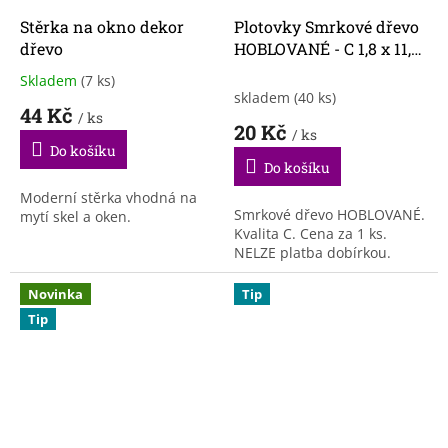
Stěrka na okno dekor
Plotovky Smrkové dřevo
dřevo
HOBLOVANÉ - C 1,8 x 11,2
x 100 cm
Skladem
(7 ks)
Průměrné
skladem
(40 ks)
hodnocení
44 Kč
/ ks
produktu
20 Kč
/ ks
je
Do košíku
5,0
Do košíku
z
5
Moderní stěrka vhodná na
Smrkové dřevo HOBLOVANÉ.
hvězdiček.
mytí skel a oken.
Kvalita C. Cena za 1 ks.
NELZE platba dobírkou.
Novinka
Tip
Tip