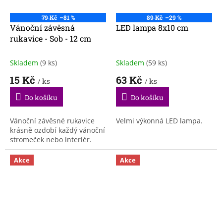
79 Kč
–81 %
89 Kč
–29 %
Vánoční závěsná
LED lampa 8x10 cm
rukavice - Sob - 12 cm
Skladem
(9 ks)
Skladem
(59 ks)
15 Kč
63 Kč
/ ks
/ ks
Do košíku
Do košíku
Vánoční závěsné rukavice
Velmi výkonná LED lampa.
krásně ozdobí každý vánoční
stromeček nebo interiér.
Akce
Akce