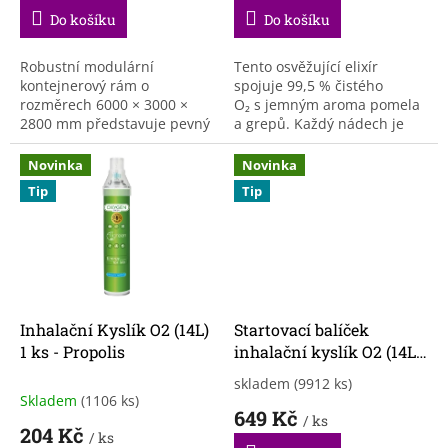
Do košíku
Do košíku
Robustní modulární
Tento osvěžující elixír
kontejnerový rám o
spojuje 99,5 % čistého
rozměrech 6000 × 3000 ×
O₂ s jemným aroma pomela
2800 mm představuje pevný
a grepů. Každý nádech je
základ pro širokou škálu
jako doušek čerstvé letní
stavebních projektů. Díky 9
energie, která probudí
Novinka
Novinka
spodním výztuhám a 5
tělo,...
Tip
Tip
horním křížovým...
Inhalační Kyslík O2 (14L)
Startovací balíček
1 ks - Propolis
inhalační kyslík O2 (14L)
4 ks + pulzní oxymetr
skladem
(9912 ks)
Průměrné
Skladem
(1106 ks)
hodnocení
649 Kč
/ ks
produktu
204 Kč
/ ks
je