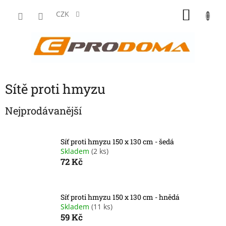
Přejít
NÁKU
na
CZK
obsah
KOŠÍK
Sítě proti hmyzu
Nejprodávanější
Síť proti hmyzu 150 x 130 cm - šedá
Skladem
(2 ks)
72 Kč
Síť proti hmyzu 150 x 130 cm - hnědá
Skladem
(11 ks)
59 Kč