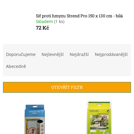
Síť proti hmyzu Strend Pro 150 x 130 cm - bílá
Skladem
(1 ks)
72 Kč
Ř
a
Doporučujeme
Nejlevnější
Nejdražší
Nejprodávanější
z
e
Abecedně
n
í
p
OTEVŘÍT FILTR
r
o
V
d
ý
u
p
k
i
t
s
ů