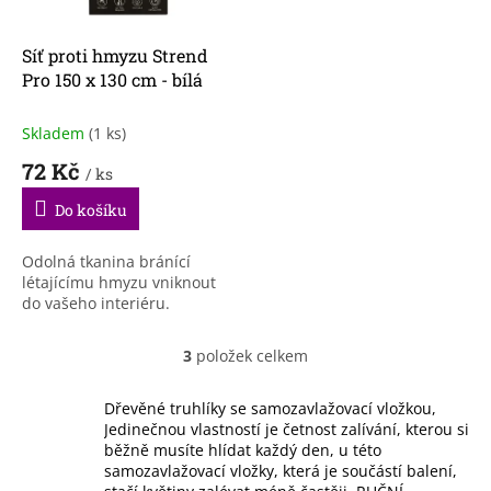
Síť proti hmyzu Strend
Pro 150 x 130 cm - bílá
Skladem
(1 ks)
72 Kč
/ ks
Do košíku
Odolná tkanina bránící
létajícímu hmyzu vniknout
do vašeho interiéru.
3
položek celkem
O
v
l
Dřevěné truhlíky se samozavlažovací vložkou,
á
Jedinečnou vlastností je četnost zalívání, kterou si
d
běžně musíte hlídat každý den, u této
a
samozavlažovací vložky, která je součástí balení,
c