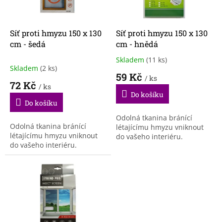
p
r
o
d
Síť proti hmyzu 150 x 130
Síť proti hmyzu 150 x 130
u
cm - šedá
cm - hnědá
k
Skladem
(11 ks)
Průměrné
t
Skladem
(2 ks)
hodnocení
59 Kč
ů
/ ks
produktu
72 Kč
/ ks
je
Do košíku
4,5
Do košíku
z
5
Odolná tkanina bránící
Odolná tkanina bránící
hvězdiček.
létajícímu hmyzu vniknout
létajícímu hmyzu vniknout
do vašeho interiéru.
do vašeho interiéru.