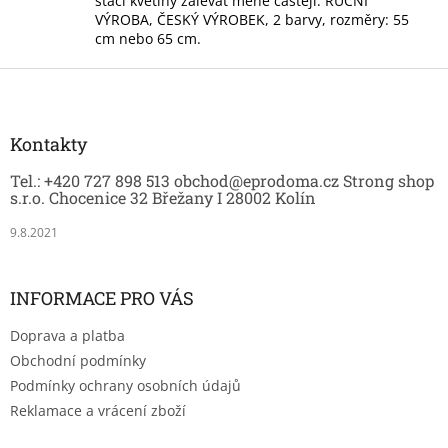
stačí květiny zalévat méně častěji. RUČNÍ
í
VÝROBA, ČESKÝ VÝROBEK, 2 barvy, rozměry: 55
p
cm nebo 65 cm.
r
v
Z
k
á
y
p
v
a
Kontakty
ý
t
p
Tel.: +420 727 898 513 obchod@eprodoma.cz Strong shop
í
i
s.r.o. Chocenice 32 Břežany I 28002 Kolín
s
u
9.8.2021
INFORMACE PRO VÁS
Doprava a platba
Obchodní podmínky
Podmínky ochrany osobních údajů
Reklamace a vrácení zboží