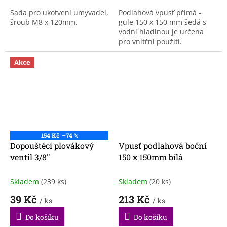
Sada pro ukotvení umyvadel,
Podlahová vpusť přímá -
šroub M8 x 120mm.
gule 150 x 150 mm šedá s
vodní hladinou je určena
pro vnitřní použití.
Akce
154 Kč
–74 %
Dopouštěcí plovákový
Vpusť podlahová boční
ventil 3/8''
150 x 150mm bílá
Skladem
(239 ks)
Skladem
(20 ks)
39 Kč
213 Kč
/ ks
/ ks
Do košíku
Do košíku