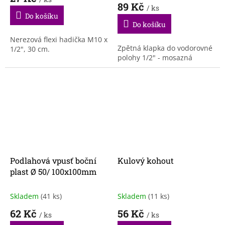
produktu
89 Kč
/ ks
je
Do košíku
5,0
Do košíku
z
5
Nerezová flexi hadička M10 x
Zpětná klapka do vodorovné
hvězdiček.
1/2", 30 cm.
polohy 1/2" - mosazná
Podlahová vpusť boční
Kulový kohout
plast Ø 50/ 100x100mm
Skladem
(41 ks)
Skladem
(11 ks)
62 Kč
56 Kč
/ ks
/ ks