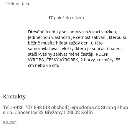
150mm bílá.
17
položek celkem
O
v
l
Dřevěné truhlíky se samozavlažovací vložkou,
á
Jedinečnou vlastností je četnost zalívání, kterou si
d
běžně musíte hlídat každý den, u této
a
samozavlažovací vložky, která je součástí balení,
c
stačí květiny zalévat méně častěji. RUČNÍ
í
VÝROBA, ČESKÝ VÝROBEK, 2 barvy, rozměry: 55
p
cm nebo 65 cm.
r
v
Z
k
á
y
p
v
a
Kontakty
ý
t
p
Tel.: +420 727 898 513 obchod@eprodoma.cz Strong shop
í
i
s.r.o. Chocenice 32 Břežany I 28002 Kolín
s
u
9.8.2021