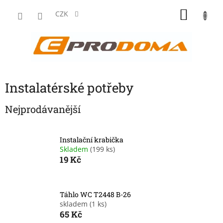
Přejít
NÁKU
na
CZK
obsah
KOŠÍK
Instalatérské potřeby
Nejprodávanější
Instalační krabička
Skladem
(199 ks)
19 Kč
Táhlo WC T2448 B-26
skladem
(1 ks)
65 Kč