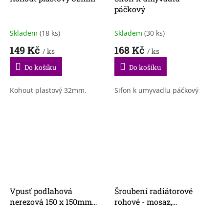
páčkový
Skladem
(18 ks)
Skladem
(30 ks)
149 Kč
168 Kč
/ ks
/ ks
Do košíku
Do košíku
Kohout plastový 32mm.
Sifon k umyvadlu páčkový
Vpusť podlahová
Šroubení radiátorové
nerezová 150 x 150mm
rohové - mosaz,
odpad 110mm
niklované 3/4"