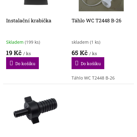
p
r
o
d
Instalační krabička
Táhlo WC T2448 B-26
u
k
t
Skladem
(199 ks)
skladem
(1 ks)
ů
19 Kč
65 Kč
/ ks
/ ks
Do košíku
Do košíku
Táhlo WC T2448 B-26