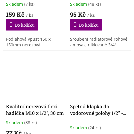
Skladem
(7 ks)
Skladem
(48 ks)
159 Kč
95 Kč
/ ks
/ ks
Do košíku
Do košíku
Podlahová vpusť 150 x
Šroubení radiátorové rohové
150mm nerezová.
- mosaz, niklované 3/4".
Kvalitní nerezová flexi
Zpětná klapka do
hadička M10 x 1/2", 30 cm
vodorovné polohy 1/2" -
mosaz
Skladem
(38 ks)
Průměrné
Skladem
(24 ks)
hodnocení
27 Kč
/ ks