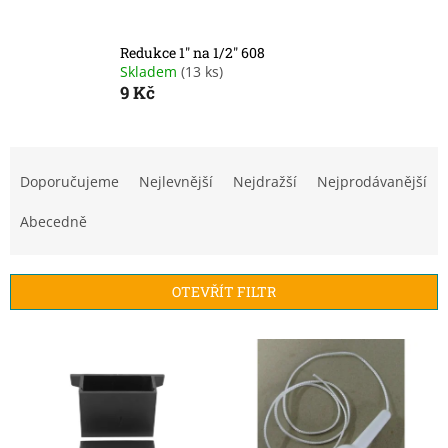
Redukce 1" na 1/2" 608
Skladem
(13 ks)
9 Kč
Ř
a
Doporučujeme
Nejlevnější
Nejdražší
Nejprodávanější
z
e
Abecedně
n
í
p
OTEVŘÍT FILTR
r
o
V
d
ý
u
p
k
i
t
s
ů