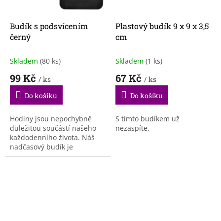
Budík s podsvícením
Plastový budík 9 x 9 x 3,5
černý
cm
Skladem
(80 ks)
Skladem
(1 ks)
99 Kč
67 Kč
/ ks
/ ks
Do košíku
Do košíku
Hodiny jsou nepochybně
S tímto budíkem už
důležitou součástí našeho
nezaspíte.
každodenního života. Náš
nadčasový budík je
charakteristický svým
moderním a
minimalistickým vzhledem,
který se hodí do...