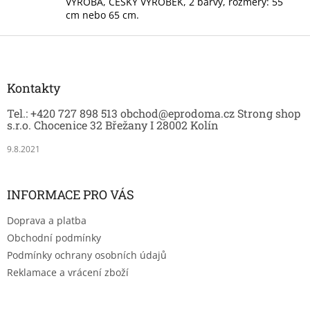
VÝROBA, ČESKÝ VÝROBEK, 2 barvy, rozměry: 55
p
cm nebo 65 cm.
r
v
Z
k
á
y
p
v
a
Kontakty
ý
t
p
Tel.: +420 727 898 513 obchod@eprodoma.cz Strong shop
í
i
s.r.o. Chocenice 32 Břežany I 28002 Kolín
s
u
9.8.2021
INFORMACE PRO VÁS
Doprava a platba
Obchodní podmínky
Podmínky ochrany osobních údajů
Reklamace a vrácení zboží