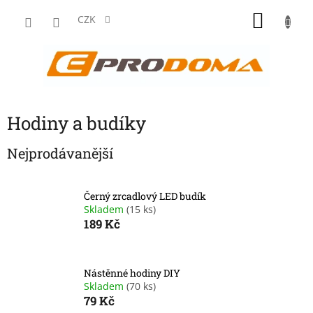
Přejít
NÁKU
na
CZK
obsah
KOŠÍK
Hodiny a budíky
Nejprodávanější
Černý zrcadlový LED budík
Skladem
(15 ks)
189 Kč
Nástěnné hodiny DIY
Skladem
(70 ks)
79 Kč