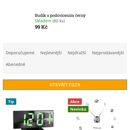
Budík s podsvícením černý
Skladem
(80 ks)
99 Kč
Ř
a
Doporučujeme
Nejlevnější
Nejdražší
Nejprodávanější
z
e
Abecedně
n
í
p
OTEVŘÍT FILTR
r
o
V
Tip
Akce
d
ý
u
Novinka
p
k
i
t
s
ů