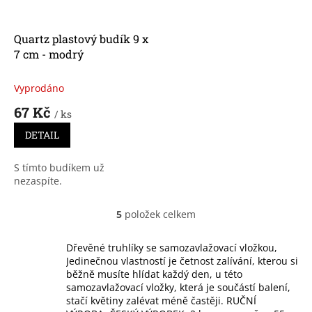
Quartz plastový budík 9 x
7 cm - modrý
Vyprodáno
67 Kč
/ ks
DETAIL
S tímto budíkem už
nezaspíte.
5
položek celkem
O
v
l
Dřevěné truhlíky se samozavlažovací vložkou,
á
Jedinečnou vlastností je četnost zalívání, kterou si
d
běžně musíte hlídat každý den, u této
a
samozavlažovací vložky, která je součástí balení,
c
stačí květiny zalévat méně častěji. RUČNÍ
í