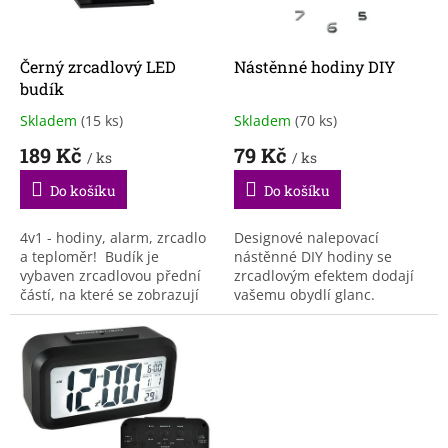
p
r
o
d
Černý zrcadlový LED
Nástěnné hodiny DIY
u
budík
k
Skladem
(15 ks)
Skladem
(70 ks)
Průměrné
Průměrné
t
hodnocení
hodnocení
189 Kč
79 Kč
ů
/ ks
/ ks
produktu
produktu
je
je
Do košíku
Do košíku
3,5
4,3
z
z
5
5
4v1 - hodiny, alarm, zrcadlo
Designové nalepovací
hvězdiček.
hvězdiček.
a teploměr! Budík je
nástěnné DIY hodiny se
vybaven zrcadlovou přední
zrcadlovým efektem dodají
částí, na které se zobrazují
vašemu obydlí glanc.
informace, jako je čas a
teplota.