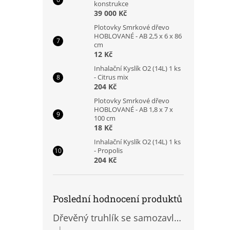
konstrukce
39 000 Kč
Plotovky Smrkové dřevo
HOBLOVANÉ - AB 2,5 x 6 x 86
cm
12 Kč
Inhalační Kyslík O2 (14L) 1 ks
- Citrus mix
204 Kč
Plotovky Smrkové dřevo
HOBLOVANÉ - AB 1,8 x 7 x
100 cm
18 Kč
Inhalační Kyslík O2 (14L) 1 ks
- Propolis
204 Kč
Poslední hodnocení produktů
Dřevěný truhlík se samozavlažovací vložkou
|