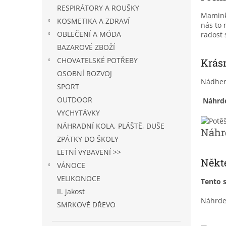
n
RESPIRÁTORY A ROUŠKY
e
Maminky
KOSMETIKA A ZDRAVÍ
l
nás to 
OBLEČENÍ A MÓDA
radost
BAZAROVÉ ZBOŽÍ
CHOVATELSKÉ POTŘEBY
Krás
OSOBNÍ ROZVOJ
Nádhern
SPORT
OUTDOOR
N
áhrde
VYCHYTÁVKY
NÁHRADNÍ KOLA, PLÁŠTĚ, DUŠE
Náhrd
ZPÁTKY DO ŠKOLY
LETNÍ VYBAVENÍ >>
Někte
VÁNOCE
VELIKONOCE
Tento s
II. jakost
Náhrdel
SMRKOVÉ DŘEVO