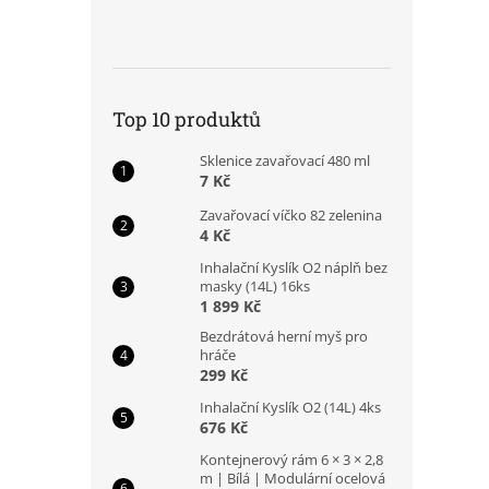
Top 10 produktů
Sklenice zavařovací 480 ml
7 Kč
Zavařovací víčko 82 zelenina
4 Kč
Inhalační Kyslík O2 náplň bez
masky (14L) 16ks
1 899 Kč
Bezdrátová herní myš pro
hráče
299 Kč
Inhalační Kyslík O2 (14L) 4ks
676 Kč
Kontejnerový rám 6 × 3 × 2,8
m | Bílá | Modulární ocelová