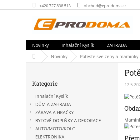
Přejít
+420 727 898 513
obchod@eprodoma.cz
na
obsah
Novinky
Inhalační Kyslík
ZAHRADA
Domů
Novinky
Potěšte své ženy a maminky z
P
Potě
o
Přeskočit
s
Kategorie
kategorie
12.5.20
t
r
Inhalační Kyslík
a
DŮM A ZAHRADA
n
Obda
ZÁBAVA A HRAČKY
n
Maminko
í
BYTOVÉ DOPLŇKY A DEKORACE
p
AUTO/MOTO/KOLO
a
ELEKTRONIKA
Přemý