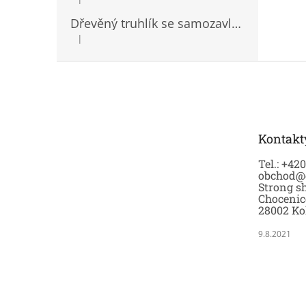
Hodnocení produktu je 5 z 5 hvězdiček.
Dřevěný truhlík se samozavlažovací vložkou
|
Hodnocení produktu je 5 z 5 hvězdiček.
Z
á
p
a
t
Kontakt
í
Tel.: +42
obchod@
Strong sh
Chocenic
28002 Ko
9.8.2021