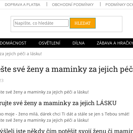
DOPRAVA A PLATBA
OBCHODNÍ PODMÍNKY
PODMÍNKY OC
HLEDAT
DOMÁCNOST
OSVĚTLENÍ
DÍLNA
ZÁBAVA A HRAČK
a jejich péči a lásku!
šte své ženy a maminky za jejich péči
23
rujte své ženy a maminky za jejich LÁSKU
 moje - ženo milá, dárek chci Ti dát a stále se jen s Tebou smát!
šleli jste někdy čím potěšit svojí ženu či mami