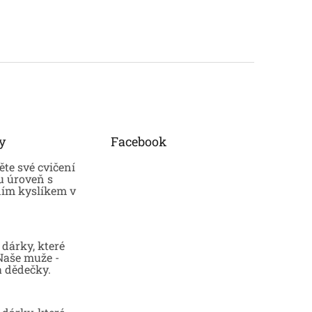
y
Facebook
te své cvičení
u úroveň s
ním kyslíkem v
dárky, které
 Naše muže -
a dědečky.