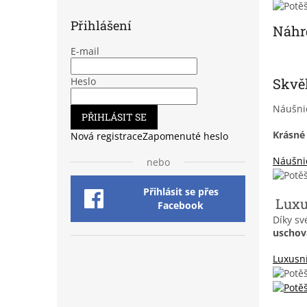
Přihlášení
Náhrd
E-mail
Skvě
Heslo
Náušn
PŘIHLÁSIT SE
Krásné 
Nová registrace
Zapomenuté heslo
Náušni
nebo
Přihlásit se přes
Luxu
Facebook
Díky sv
uschov
Luxusn