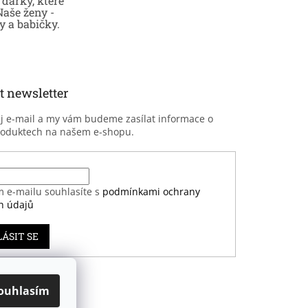
dárky, které
Naše ženy -
 a babičky.
t newsletter
ůj e-mail a my vám budeme zasílat informace o
roduktech na našem e-shopu.
m e-mailu souhlasíte s
podmínkami ochrany
h údajů
LÁSIT SE
ouhlasím