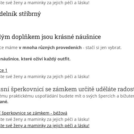
elník stříbrný
lým doplňkem jsou krásné náušnice
ice máme
v mnoha různých provedeních
- stačí si jen vybrat.
náušnice, které oživí každý outfit.
ce 1
sní šperkovnicí se zámkem určitě uděláte rados
ému praktickému uspořádání budete mít o svých špercích a bižuter
ané.
í šperkovnice se zámkem - béžová