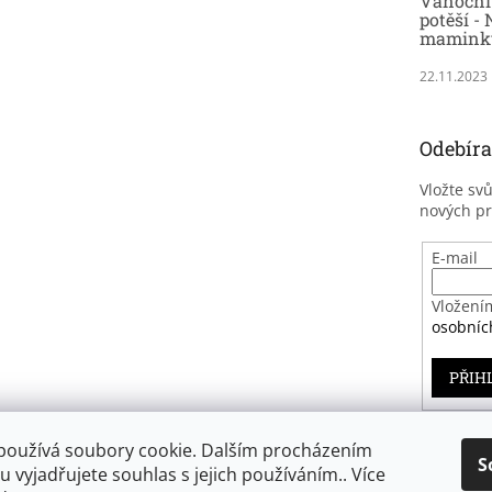
Vánoční 
potěší - 
maminky
22.11.2023
Odebíra
Vložte sv
nových p
E-mail
Vložení
osobníc
PŘIH
používá soubory cookie. Dalším procházením
S
 vyjadřujete souhlas s jejich používáním.. Více
Záruka spokojenosti