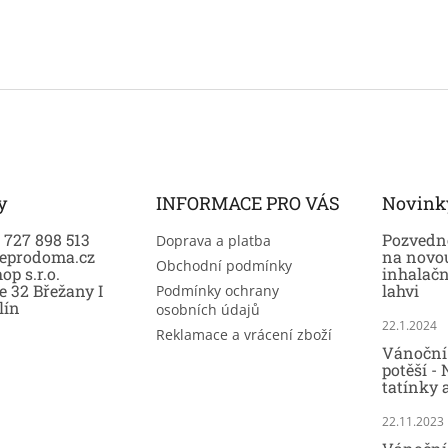
y
INFORMACE PRO VÁS
Novink
0 727 898 513
Pozvedně
Doprava a platba
eprodoma.cz
na novo
Obchodní podmínky
op s.r.o.
inhalač
e 32 Břežany I
lahvi
Podmínky ochrany
lín
osobních údajů
22.1.2024
Reklamace a vrácení zboží
Vánoční 
potěší -
tatínky 
22.11.2023