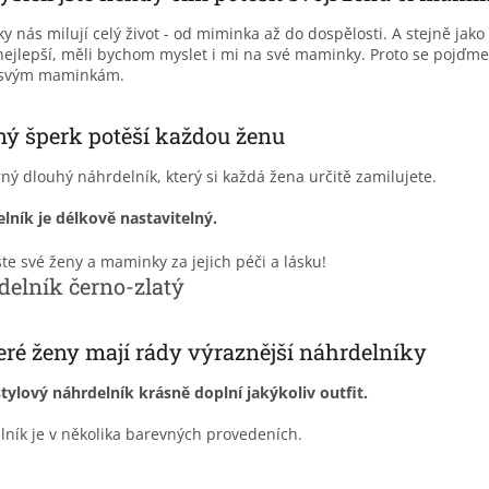
 nás milují celý život - od miminka až do dospělosti. A stejně jako
nejlepší, měli bychom myslet i mi na své maminky. Proto se pojďm
 svým maminkám.
ný šperk potěší každou ženu
ý dlouhý náhrdelník, který si každá žena určitě zamilujete.
lník je délkově nastavitelný.
elník černo-zlatý
ré ženy mají rády výraznější náhrdelníky
tylový náhrdelník krásně doplní jakýkoliv outfit.
ník je v několika barevných provedeních.