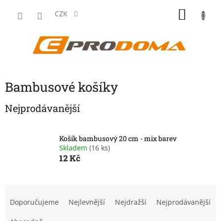
Přejít
NÁKU
na
CZK
obsah
KOŠÍK
Bambusové košíky
Nejprodávanější
Košík bambusový 20 cm - mix barev
Skladem
(16 ks)
12 Kč
Ř
a
Doporučujeme
Nejlevnější
Nejdražší
Nejprodávanější
z