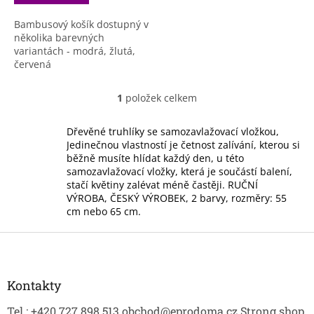
Bambusový košík dostupný v
několika barevných
variantách - modrá, žlutá,
červená
1
položek celkem
O
v
l
Dřevěné truhlíky se samozavlažovací vložkou,
á
Jedinečnou vlastností je četnost zalívání, kterou si
d
běžně musíte hlídat každý den, u této
a
samozavlažovací vložky, která je součástí balení,
c
stačí květiny zalévat méně častěji. RUČNÍ
í
VÝROBA, ČESKÝ VÝROBEK, 2 barvy, rozměry: 55
p
cm nebo 65 cm.
r
v
Z
k
á
y
p
v
a
Kontakty
ý
t
p
Tel.: +420 727 898 513 obchod@eprodoma.cz Strong shop