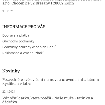
í
i
s.r.o. Chocenice 32 Břežany I 28002 Kolín
s
u
9.8.2021
INFORMACE PRO VÁS
Doprava a platba
Obchodní podmínky
Podmínky ochrany osobních údajů
Reklamace a vrácení zboží
Novinky
Pozvedněte své cvičení na novou úroveň s inhalačním
kyslíkem v lahvi
22.1.2024
Vánoční dárky, které potěší - Naše muže - tatínky a
dědečky.