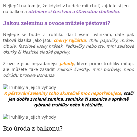
Nejlepší na tom je, že
kdykoliv budete mít chuť, zajdete si jen
na balkon a
utrhnete si čerstvou a šťavnatou chuťovku.
Jakou zeleninu a ovoce můžete pěstovat?
Nejlépe se bude v truhlíku dařit všem bylinkám, dále pak
taková klasika jako jsou
cherry rajčátka
, chilli papričky, mrkev,
cibule, fazolové lusky hrášek, ředkvičky nebo tzv. mini salátové
okurky či klasické sladké papriky.
Z ovoce jsou nejžádanější
jahody
, které přímo truhlíky milují,
ale můžete také zasadit
zakrslé švestky, mini borůvky, nebo
odrůdu broskve Bonanza.
K pěstování zeleniny toho skutečně moc nepotřebujete
, stačí
jen dobře zvolená zemina, semínka či sazenice a správně
vybrané truhlíky nebo květináče.
Bio úroda z balkonu?