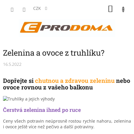
Přejít
NÁKU
na
CZK
obsah
KOŠÍK
Zelenina a ovoce z truhlíku?
16.5.2022
Dopřejte si
chutnou a zdravou
zeleninu
nebo
ovoce rovnou z vašeho balkonu
Čerstvá zelenina ihned po ruce
Ceny všech potravin neúprosně rostou rychle nahoru, zelenina
i ovoce ještě více než pečivo a další potraviny.