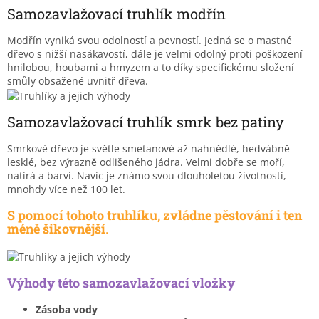
Samozavlažovací truhlík modřín
Modřín vyniká svou odolností a pevností. Jedná se o mastné
dřevo s nižší nasákavostí, dále je velmi odolný proti poškození
hnilobou, houbami a hmyzem a to díky specifickému složení
smůly obsažené uvnitř dřeva.
Samozavlažovací truhlík smrk bez patiny
Smrkové dřevo je světle smetanové až nahnědlé, hedvábně
lesklé, bez výrazně odlišeného jádra. Velmi dobře se moří,
natírá a barví. Navíc je známo svou dlouholetou životností,
mnohdy více než 100 let.
S pomocí tohoto truhlíku, zvládne pěstování i ten
méně šikovnější
.
Výhody této samozavlažovací vložky
Zásoba vody