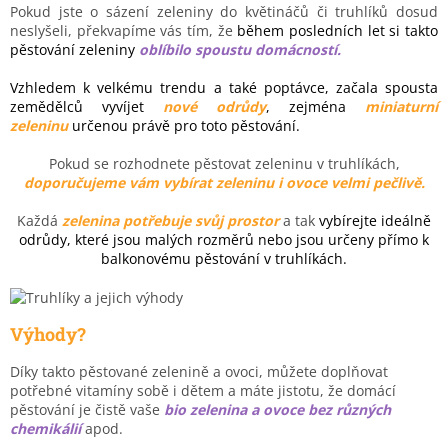
Pokud jste o sázení zeleniny do květináčů či truhlíků dosud
neslyšeli, překvapíme vás tím, že
během posledních let si takto
pěstování zeleniny
oblíbilo spoustu domácností.
Vzhledem k velkému trendu a také poptávce, začala spousta
zemědělců vyvíjet
nové odrůdy
, zejména
miniaturní
zeleninu
určenou právě pro toto pěstování.
Pokud se rozhodnete pěstovat zeleninu v truhlíkách,
doporučujeme vám vybírat zeleninu i ovoce velmi pečlivě.
Každá
zelenina potřebuje svůj prostor
a tak
vybírejte ideálně
odrůdy, které jsou malých rozměrů nebo jsou určeny přímo k
balkonovému pěstování v truhlíkách.
Výhody?
Díky takto pěstované zelenině a ovoci, můžete doplňovat
potřebné vitamíny sobě i dětem a máte jistotu, že domácí
pěstování je čistě vaše
bio zelenina a ovoce bez různých
chemikálií
apod.