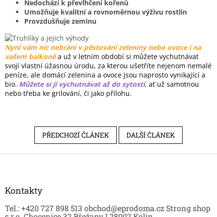
Nedochází k převlhčení kořenů
Umožňuje kvalitní a rovnoměrnou výživu rostlin
Provzdušňuje zeminu
Nyní vám nic nebrání v pěstování zeleniny nebo ovoce i na
vašem balkoně
a už v letním období si můžete vychutnávat
svojí vlastní úžasnou úrodu, za kterou ušetříte nejenom nemalé
peníze, ale domácí zelenina a ovoce jsou naprosto vynikající a
bio.
Můžete si jí vychutnávat až do sytosti
, ať už samotnou
nebo třeba ke grilování, či jako přílohu.
PŘEDCHOZÍ ČLÁNEK
DALŠÍ ČLÁNEK
Z
á
p
a
Kontakty
t
Tel.: +420 727 898 513 obchod@eprodoma.cz Strong shop
í
s.r.o. Chocenice 32 Břežany I 28002 Kolín