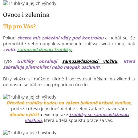
Ovoce i zelenina
Tip pro Vás?
Pokud
chcete mít zalévání vždy pod kontrolou
a nebát se, že
přemokříte nebo naopak zapomenete zalévat svojí úrodu, pak
zvolte
samozavlažovací truhlíky.
Tyto
truhlíky obsahují
samozavlažovací vložku
, která
zabraňuje přemokření nebo naopak uschnutí.
Díky vložce si můžete klidně i odcestovat někam na víkend a
nemusíte se bát o svou případnou úrodu.
Dřevěné truhlíky budou na vašem
balkoně krásně vynikat
,
protože dřevo je v dnešní době velmi žádané, navíc vám
dlouho vydrží
a
existují také
truhlíky se samozavlažovací
vložkou
,
která udělá spoustu práce za vás.