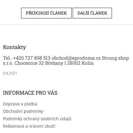
PŘEDCHOZÍ ČLÁNEK
DALŠÍ ČLÁNEK
Z
á
p
a
Kontakty
t
Tel.: +420 727 898 513 obchod@eprodoma.cz Strong shop
í
s.r.o. Chocenice 32 Břežany I 28002 Kolín
9.8.2021
INFORMACE PRO VÁS
Doprava a platba
Obchodní podmínky
Podmínky ochrany osobních údajů
Reklamace a vrácení zboží