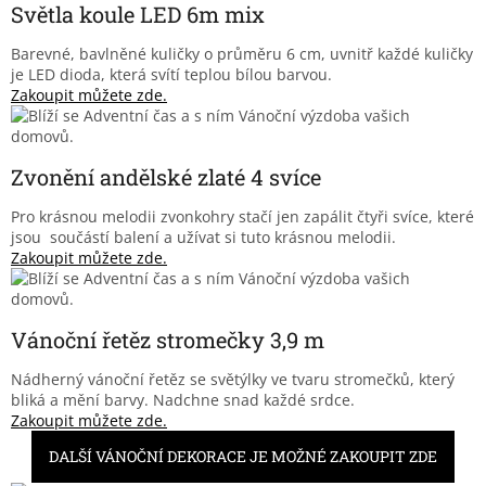
Světla koule LED 6m mix
Barevné, bavlněné kuličky o průměru 6 cm, uvnitř každé kuličky
je LED dioda, která svítí teplou bílou barvou.
Zakoupit můžete zde.
Zvonění andělské zlaté 4 svíce
Pro krásnou melodii zvonkohry stačí jen zapálit čtyři svíce, které
jsou součástí balení a užívat si tuto krásnou melodii.
Zakoupit můžete zde.
Vánoční řetěz stromečky 3,9 m
Nádherný vánoční řetěz se světýlky ve tvaru stromečků, který
bliká a mění barvy. Nadchne snad každé srdce.
Zakoupit můžete zde.
DALŠÍ VÁNOČNÍ DEKORACE JE MOŽNÉ ZAKOUPIT ZDE