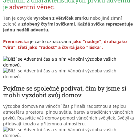
je
adventní věnec
.
Ten je obvykle
vyroben z větviček smrku
nebo jiné zimní
zeleně a
zdobený čtyřmi svíčkami.
Každá svíčka reprezentuje
jednu neděli adventu.
První svíčka
je často označována
jako "naděje", druhá jako
"víra", třetí jako "radost" a čtvrtá jako "láska".
Pojďme se společně podívat, čím by jsme si
mohli vyzdobit svůj domov.
Výzdoba domova na vánoční čas přináší radostnou a teplou
atmosféru prostoru, plnou světla, barev a tradičních vánočních
prvků. Rozsviťte váš domov pomocí vánočních světýlek. Světýlka
přidávají kouzlo a příjemnou atmosféru.