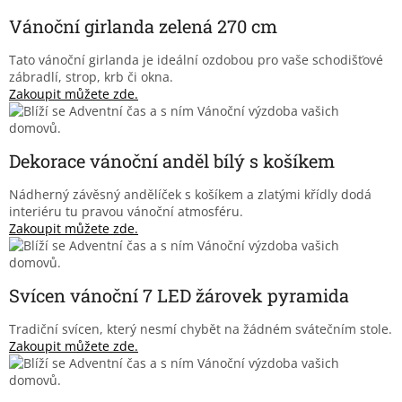
Vánoční girlanda zelená 270 cm
Tato vánoční girlanda je ideální ozdobou pro vaše schodišťové
zábradlí, strop, krb či okna.
Zakoupit můžete zde.
Dekorace vánoční anděl bílý s košíkem
Nádherný závěsný andělíček s košíkem a zlatými křídly dodá
interiéru tu pravou vánoční atmosféru.
Zakoupit můžete zde.
Svícen vánoční 7 LED žárovek pyramida
Tradiční svícen, který nesmí chybět na žádném svátečním stole.
Zakoupit můžete zde.