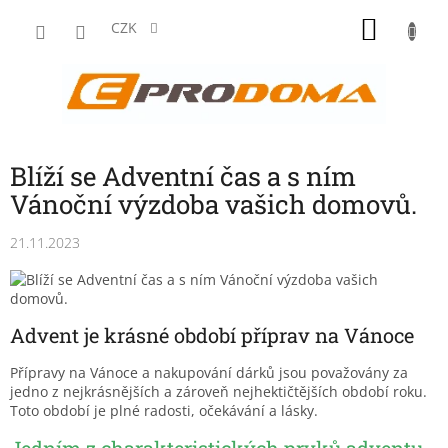
Přejít
NÁKU
na
CZK
obsah
KOŠÍK
Blíží se Adventní čas a s ním
Vánoční výzdoba vašich domovů.
21.11.2023
Advent je krásné období příprav na Vánoce
Přípravy na Vánoce a nakupování dárků jsou považovány za
jedno z nejkrásnějších a zároveň nejhektičtějších období roku.
Toto období je plné radosti, očekávání a lásky.
Jedním z charakteristických prvků adventu