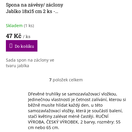
Spona na závěsy/ záclony
Jablko 18x15 cm 2 ks -
měděno-fialová
Skladem
(1 ks)
47 Kč
/ ks
Do košíku
Sada spon na záclony ve
tvaru jablka
7
položek celkem
O
v
l
Dřevěné truhlíky se samozavlažovací vložkou,
á
Jedinečnou vlastností je četnost zalívání, kterou si
d
běžně musíte hlídat každý den, u této
a
samozavlažovací vložky, která je součástí balení,
c
stačí květiny zalévat méně častěji. RUČNÍ
í
VÝROBA, ČESKÝ VÝROBEK, 2 barvy, rozměry: 55
p
cm nebo 65 cm.