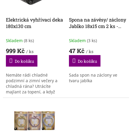
p
r
o
d
Elektrická vyhřívací deka
Spona na závěsy/ záclony
u
180x130 cm
Jablko 18x15 cm 2 ks -
k
stříbrná
t
Skladem
(8 ks)
Skladem
(3 ks)
ů
999 Kč
47 Kč
/ ks
/ ks
Do košíku
Do košíku
Nemáte rádi chladné
Sada spon na záclony ve
podzimní a zimní večery a
tvaru jablka
chladná rána? Utrácíte
majlant za topení, a když
jdete spát, jdete spát v
oblečení, se zásobou
kapesníčků a mastí proti
bolesti?...