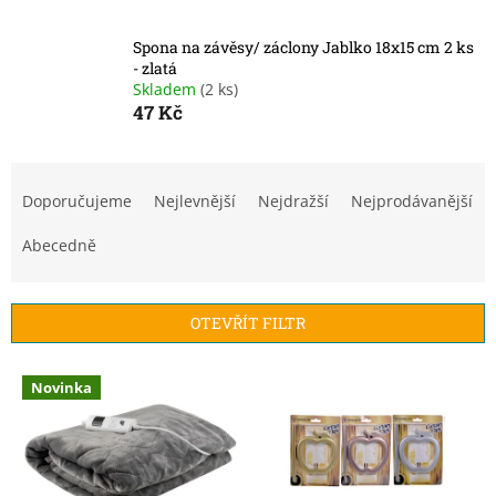
Spona na závěsy/ záclony Jablko 18x15 cm 2 ks
- zlatá
Skladem
(2 ks)
47 Kč
Ř
a
Doporučujeme
Nejlevnější
Nejdražší
Nejprodávanější
z
e
Abecedně
n
í
p
OTEVŘÍT FILTR
r
o
V
Novinka
d
ý
u
p
k
i
t
s
ů