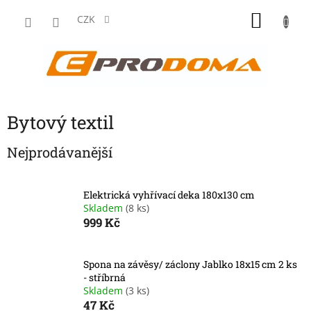
Přejít
NÁKU
na
CZK
obsah
KOŠÍK
Bytový textil
Nejprodávanější
Elektrická vyhřívací deka 180x130 cm
Skladem
(8 ks)
999 Kč
Spona na závěsy/ záclony Jablko 18x15 cm 2 ks
- stříbrná
Skladem
(3 ks)
47 Kč