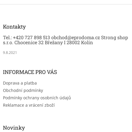
r
v
Z
k
á
y
p
v
a
Kontakty
ý
t
p
Tel.: +420 727 898 513 obchod@eprodoma.cz Strong shop
í
i
s.r.o. Chocenice 32 Břežany I 28002 Kolín
s
u
9.8.2021
INFORMACE PRO VÁS
Doprava a platba
Obchodní podmínky
Podmínky ochrany osobních údajů
Reklamace a vrácení zboží
Novinky