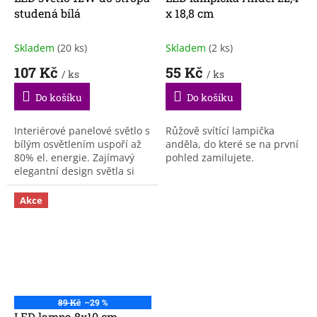
studená bílá
x 18,8 cm
Skladem
(20 ks)
Skladem
(2 ks)
107 Kč
55 Kč
/ ks
/ ks
Do košíku
Do košíku
Interiérové panelové světlo s
Růžově svítící lampička
bílým osvětlením uspoří až
anděla, do které se na první
80% el. energie. Zajímavý
pohled zamilujete.
elegantní design světla si
zamilujete.
Akce
89 Kč
–29 %
LED lampa 8x10 cm