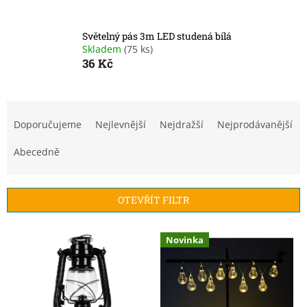
Světelný pás 3m LED studená bílá
Skladem
(75 ks)
36 Kč
Ř
a
Doporučujeme
Nejlevnější
Nejdražší
Nejprodávanější
z
e
Abecedně
n
í
p
OTEVŘÍT FILTR
r
o
V
Novinka
d
ý
u
p
k
i
t
s
ů