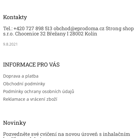
k
á
y
p
v
a
Kontakty
ý
t
p
Tel.: +420 727 898 513 obchod@eprodoma.cz Strong shop
í
i
s.r.o. Chocenice 32 Břežany I 28002 Kolín
s
u
9.8.2021
INFORMACE PRO VÁS
Doprava a platba
Obchodní podmínky
Podmínky ochrany osobních údajů
Reklamace a vrácení zboží
Novinky
Pozvedněte své cvičení na novou úroveň s inhalačním