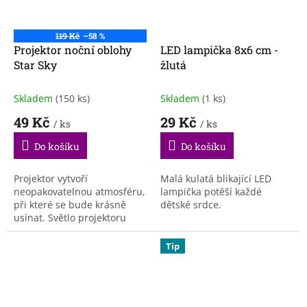
119 Kč
–58 %
Projektor noční oblohy
LED lampička 8x6 cm -
Star Sky
žlutá
Skladem
(150 ks)
Skladem
(1 ks)
49 Kč
29 Kč
/ ks
/ ks
Do košíku
Do košíku
Projektor vytvoří
Malá kulatá blikající LED
neopakovatelnou atmosféru,
lampička potěší každé
při které se bude krásně
dětské srdce.
usínat. Světlo projektoru
krásně utišuje a uspává.
Tip