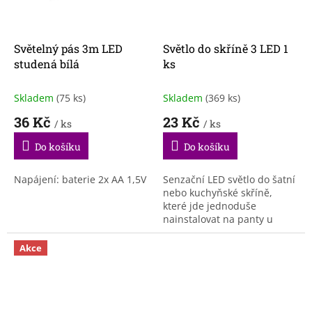
Světelný pás 3m LED
Světlo do skříně 3 LED 1
studená bílá
ks
Skladem
(75 ks)
Skladem
(369 ks)
36 Kč
23 Kč
/ ks
/ ks
Do košíku
Do košíku
Napájení: baterie 2x AA 1,5V
Senzační LED světlo do šatní
nebo kuchyňské skříně,
které jde jednoduše
nainstalovat na panty u
skříní.
Akce