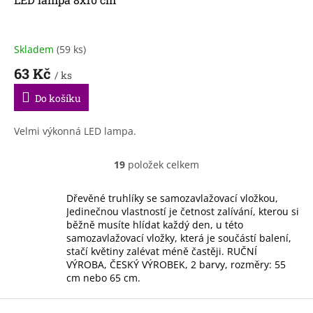
Skladem
(59 ks)
63 Kč
/ ks
Do košíku
Velmi výkonná LED lampa.
19
položek celkem
O
v
l
Dřevěné truhlíky se samozavlažovací vložkou,
á
Jedinečnou vlastností je četnost zalívání, kterou si
d
běžně musíte hlídat každý den, u této
a
samozavlažovací vložky, která je součástí balení,
c
stačí květiny zalévat méně častěji. RUČNÍ
í
VÝROBA, ČESKÝ VÝROBEK, 2 barvy, rozměry: 55
p
cm nebo 65 cm.
r
v
Z