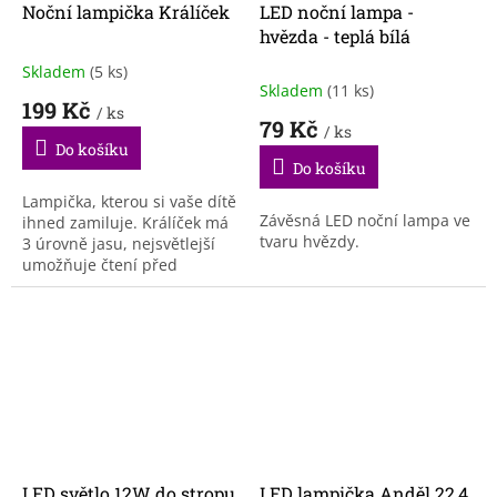
Noční lampička Králíček
LED noční lampa -
hvězda - teplá bílá
Skladem
(5 ks)
Průměrné
Skladem
(11 ks)
hodnocení
199 Kč
/ ks
produktu
79 Kč
/ ks
je
Do košíku
4,7
Do košíku
z
5
Lampička, kterou si vaše dítě
Závěsná LED noční lampa ve
hvězdiček.
ihned zamiluje. Králíček má
tvaru hvězdy.
3 úrovně jasu, nejsvětlejší
umožňuje čtení před
spaním, zatímco u
nejtmavšího se bude krásně
usínat.
LED světlo 12W do stropu
LED lampička Anděl 22,4