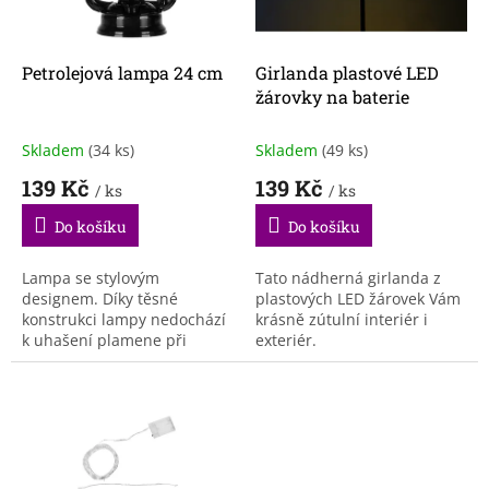
p
r
o
d
Petrolejová lampa 24 cm
Girlanda plastové LED
u
žárovky na baterie
k
t
Skladem
(34 ks)
Skladem
(49 ks)
ů
139 Kč
139 Kč
/ ks
/ ks
Do košíku
Do košíku
Lampa se stylovým
Tato nádherná girlanda z
designem. Díky těsné
plastových LED žárovek Vám
konstrukci lampy nedochází
krásně zútulní interiér i
k uhašení plamene při
exteriér.
poryvu větru. Lampa je
nejen funkční, ale je také
dokonalou dekorací na
zahradu, terasu...