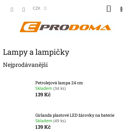
Přejít
NÁKU
na
CZK
obsah
KOŠÍK
Lampy a lampičky
Nejprodávanější
Petrolejová lampa 24 cm
Skladem
(34 ks)
139 Kč
Girlanda plastové LED žárovky na baterie
Skladem
(49 ks)
139 Kč