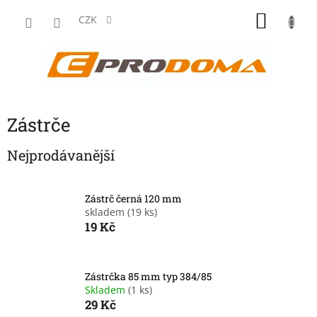
Přejít
NÁKU
na
CZK
obsah
KOŠÍK
Zástrče
Nejprodávanější
Zástrč černá 120 mm
skladem
(19 ks)
19 Kč
Zástrčka 85 mm typ 384/85
Skladem
(1 ks)
29 Kč