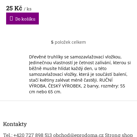
25 Kč
/ ks
Do košíku
5
položek celkem
O
v
l
Dřevěné truhlíky se samozavlažovací vložkou,
á
Jedinečnou vlastností je četnost zalívání, kterou si
d
běžně musíte hlídat každý den, u této
a
samozavlažovací vložky, která je součástí balení,
c
stačí květiny zalévat méně častěji. RUČNÍ
í
VÝROBA, ČESKÝ VÝROBEK, 2 barvy, rozměry: 55
p
cm nebo 65 cm.
r
v
Z
k
á
y
p
v
a
Kontakty
ý
t
p
Tel.: +420 727 898 513 obchod@eprodoma.cz Strong shop