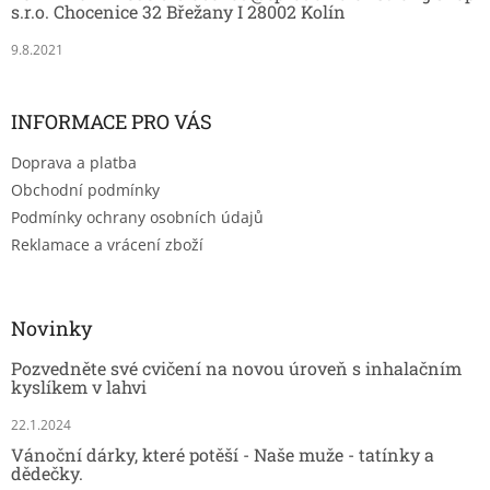
í
i
s.r.o. Chocenice 32 Břežany I 28002 Kolín
s
u
9.8.2021
INFORMACE PRO VÁS
Doprava a platba
Obchodní podmínky
Podmínky ochrany osobních údajů
Reklamace a vrácení zboží
Novinky
Pozvedněte své cvičení na novou úroveň s inhalačním
kyslíkem v lahvi
22.1.2024
Vánoční dárky, které potěší - Naše muže - tatínky a
dědečky.