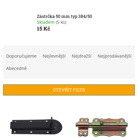
Zástrčka 50 mm typ 384/50
Skladem
(5 ks)
15 Kč
Ř
a
Doporučujeme
Nejlevnější
Nejdražší
Nejprodávanější
z
e
Abecedně
n
í
p
OTEVŘÍT FILTR
r
o
V
d
ý
u
p
k
i
t
s
ů