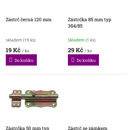
p
r
o
d
Zástrč černá 120 mm
Zástrčka 85 mm typ
u
384/85
k
t
skladem
(19 ks)
Skladem
(1 ks)
ů
19 Kč
29 Kč
/ ks
/ ks
Do košíku
Do košíku
Zástrčka 50 mm typ
Zástrč se zámkem