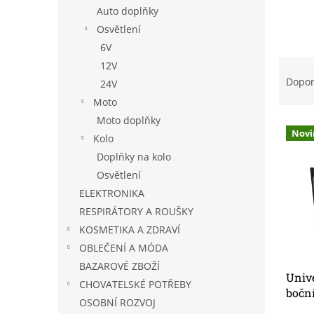
n
Auto doplňky
e
Osvětlení
l
6V
Ř
12V
a
Dopo
24V
z
Moto
e
Moto doplňky
V
n
Novi
Kolo
ý
í
p
p
Doplňky na kolo
i
r
Osvětlení
s
o
ELEKTRONIKA
p
d
RESPIRÁTORY A ROUŠKY
r
u
KOSMETIKA A ZDRAVÍ
o
k
d
t
OBLEČENÍ A MÓDA
u
ů
BAZAROVÉ ZBOŽÍ
Unive
k
CHOVATELSKÉ POTŘEBY
boční
t
OSOBNÍ ROZVOJ
ů