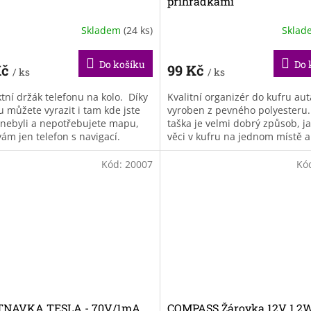
přihrádkami
Skladem
(24 ks)
Skla
Do košíku
Do 
Kč
99 Kč
/ ks
/ ks
tní držák telefonu na kolo. Díky
Kvalitní organizér do kufru aut
u můžete vyrazit i tam kde jste
vyroben z pevného polyesteru.
 nebyli a nepotřebujete mapu,
taška je velmi dobrý způsob, ja
vám jen telefon s navigací.
věci v kufru na jednom místě a
pořádku. Organizér do auta je.
Kód:
20007
Kó
NAVKA TESLA - 70V/1mA
COMPASS Žárovka 12V 1,2W