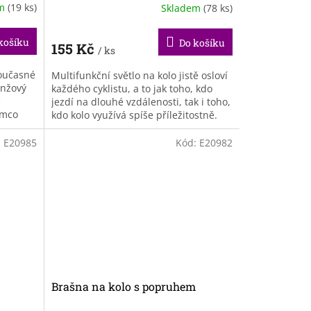
em
(19 ks)
Skladem
(78 ks)
košíku
Do košíku
155 Kč
/ ks
současné
Multifunkční světlo na kolo jistě osloví
anžový
každého cyklistu, a to jak toho, kdo
é
jezdí na dlouhé vzdálenosti, tak i toho,
ímco
kdo kolo využívá spíše příležitostně.
ky...
Kapacita baterie...
:
E20985
Kód:
E20982
Brašna na kolo s popruhem