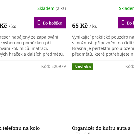
Skladem
(2 ks)
Sklad
Do košíku
Do 
 Kč
65 Kč
/ ks
/ ks
esor napájený ze zapalování
Vynikající praktické pouzdro n
je výbornou pomůckou při
s možností připevnění na řídít
ování kol, míčů, matrací,
Brašna je perfektní pro uložen
vých hraček a dalších předmětů.
předmětů, které potřebujete n
tradatelný společník nejen na
kolo.Navíc má brašna také
né....
průhlednou...
Kód:
E20979
Kód
Novinka
 telefonu na kolo
Organizér do kufru auta s