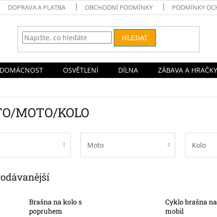
DOPRAVA A PLATBA
OBCHODNÍ PODMÍNKY
PODMÍNKY OC
HLEDAT
DOMÁCNOST
OSVĚTLENÍ
DÍLNA
ZÁBAVA A HRAČK
TO/MOTO/KOLO
Moto
Kolo
rodávanější
Brašna na kolo s
Cyklo brašna na
popruhem
mobil