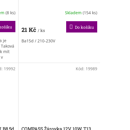
dem
(8 ks)
Skladem
(154 ks)
košíku
Do košíku
21 Kč
/ ks
a je
Ba15d / 210-230V
 Taková
k mít
 v
..
d:
19992
Kód:
19989
 B8,5d
COMPASS Žárovka 12V 10W T13