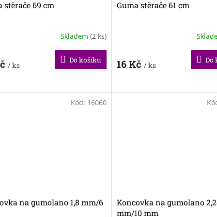
 stěrače 69 cm
Guma stěrače 61 cm
Skladem
(2 ks)
Skla
Do košíku
Do 
Kč
16 Kč
/ ks
/ ks
Kód:
16060
Kó
ovka na gumolano 1,8 mm/6
Koncovka na gumolano 2,2
mm/10 mm