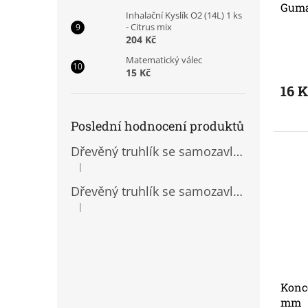
Guma
Inhalační Kyslík O2 (14L) 1 ks
- Citrus mix
204 Kč
Matematický válec
15 Kč
16 
Poslední hodnocení produktů
Dřevěný truhlík se samozavlažovací vložkou
|
Hodnocení produktu je 5 z 5 hvězdiček.
Dřevěný truhlík se samozavlažovací vložkou
|
Hodnocení produktu je 5 z 5 hvězdiček.
Konc
mm