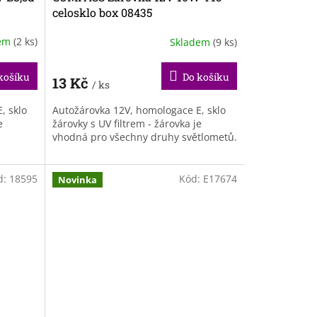
celosklo box 08435
dem
(2 ks)
Skladem
(9 ks)
košíku
Do košíku
13 Kč
/ ks
, sklo
Autožárovka 12V, homologace E, sklo
e
žárovky s UV filtrem - žárovka je
vhodná pro všechny druhy světlometů.
d:
18595
Kód:
E17674
Novinka