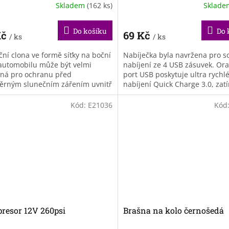
Skladem
(162 ks)
Sklad
Do košíku
Do 
Kč
69 Kč
/ ks
/ ks
ční clona ve formě síťky na boční
Nabíječka byla navržena pro 
automobilu může být velmi
nabíjení ze 4 USB zásuvek. Or
čná pro ochranu před
port USB poskytuje ultra rychl
rným slunečním zářením uvnitř
nabíjení Quick Charge 3.0, zat
la, přičemž umožňuje proudění
ostatní porty pracují na 2.1A. Dí
hu a...
Kód:
E21036
Kód
resor 12V 260psi
Brašna na kolo černošedá