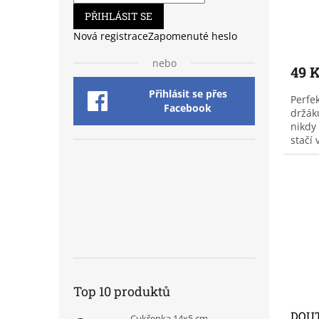
PŘIHLÁSIT SE
Nová registrace
Zapomenuté heslo
nebo
49 
Přihlásit se přes
Perfek
Facebook
držák
nikdy
stačí 
Top 10 produktů
DOUT
Cukřenka 14x5 cm