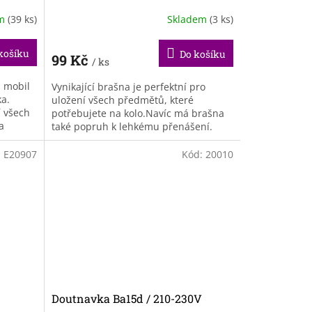
em
(39 ks)
Skladem
(3 ks)
košíku
Do košíku
99 Kč
/ ks
a mobil
Vynikající brašna je perfektní pro
ka.
uložení všech předmětů, které
í všech
potřebujete na kolo.Navíc má brašna
a
také popruh k lehkému přenášení.
:
E20907
Kód:
20010
Doutnavka Ba15d / 210-230V