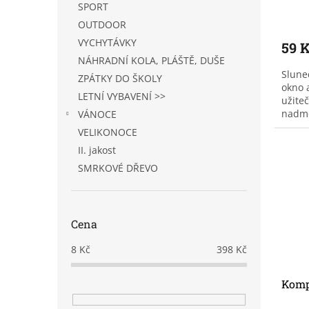
SPORT
OUTDOOR
VYCHYTÁVKY
59 
NÁHRADNÍ KOLA, PLÁŠTĚ, DUŠE
Slune
ZPÁTKY DO ŠKOLY
okno 
LETNÍ VYBAVENÍ >>
užite
nadmě
VÁNOCE
vozid
VELIKONOCE
vzduc
II. jakost
SMRKOVÉ DŘEVO
Cena
8
Kč
398
Kč
Komp