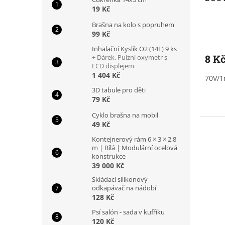
19 Kč
Brašna na kolo s popruhem
99 Kč
Inhalační Kyslík O2 (14L) 9 ks
8 K
+ Dárek, Pulzní oxymetr s
LCD displejem
1 404 Kč
70V/
3D tabule pro děti
79 Kč
Cyklo brašna na mobil
49 Kč
Kontejnerový rám 6 × 3 × 2,8
m | Bílá | Modulární ocelová
konstrukce
39 000 Kč
Skládací silikonový
odkapávač na nádobí
128 Kč
Psí salón - sada v kufříku
120 Kč