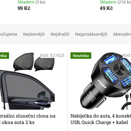
Skladem
(3 ks)
Skladem
(216 ks
99 Kč
49 Kč
ručujeme
Nejlevnější
Nejdražší
Nejprodávanější
Abecedn
Kód:
E21623
Kód
nka
Novinka
rzální sluneční clona na
Nabíječka do auta, 4 konek
 okna auta 2 ks
USB, Quick Charge + kabel
MicroUSB, Lighting, USB-C