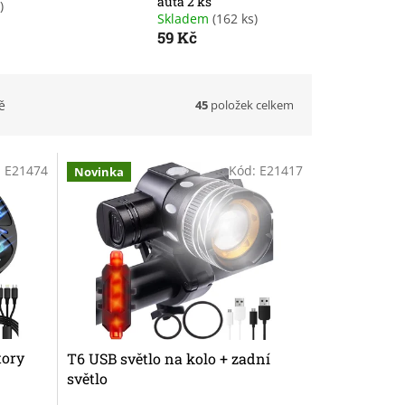
auta 2 ks
)
Skladem
(162 ks)
59 Kč
45
položek celkem
ě
:
E21474
Kód:
E21417
Novinka
tory
T6 USB světlo na kolo + zadní
světlo