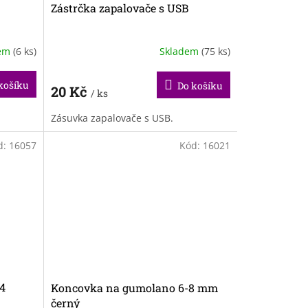
Zástrčka zapalovače s USB
dem
(6 ks)
Skladem
(75 ks)
košíku
Do košíku
20 Kč
/ ks
Zásuvka zapalovače s USB.
d:
16057
Kód:
16021
4
Koncovka na gumolano 6-8 mm
černý