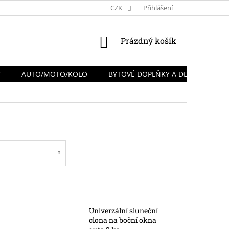
HRANY OSOBNÍCH ÚDAJŮ
REKLAMACE A VRÁCENÍ ZBOŽÍ
CZK
Přihlášení
NÁKUPNÍ
Prázdný košík
KOŠÍK
Y
AUTO/MOTO/KOLO
BYTOVÉ DOPLŇKY A DEKORACE
Univerzální sluneční
clona na boční okna