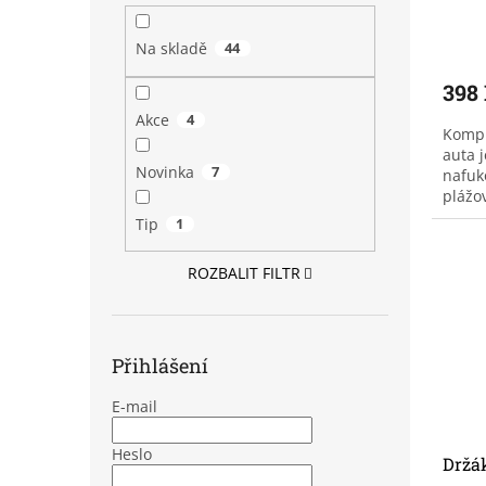
Na skladě
44
398
Akce
4
Kompr
auta 
Novinka
7
nafuk
plážo
Nepos
Tip
1
dovole
ROZBALIT FILTR
Přihlášení
E-mail
Heslo
Držák