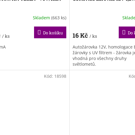
Skladem
(663 ks)
Skla
Do košíku
Do 
č
16 Kč
/ ks
/ ks
1mA
Autožárovka 12V, homologace E
žárovky s UV filtrem - žárovka j
vhodná pro všechny druhy
světlometů.
Kód:
18598
Kó