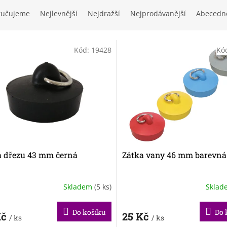
ručujeme
Nejlevnější
Nejdražší
Nejprodávanější
Abecedn
Kód:
19428
Kó
a dřezu 43 mm černá
Zátka vany 46 mm barevná
Skladem
(5 ks)
Skla
Do košíku
Do 
Kč
25 Kč
/ ks
/ ks