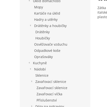
Úklid domácnosti
Mopy
Zátka
italsk
Kartáče na úklid
plasto
Hadry a utěrky
Drátěnky a houbičky
Drátěnky
Houbičky
Osvěžovače vzduchu
Odpadkové koše
Oprašováky
Kuchyně
Nádobí
Sklenice
Zavařovací sklenice
Zavařovací sklenice
Zavařovací víčka
Příslušenství
Dózy na potraviny