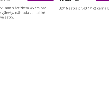
 51 mm s řetízkem 45 cm pro
B2/16 zátka pr.43 1/1/2 černá 
é výlevky. náhrada za italské
vé zátky.
O
v
l
á
d
a
c
í
p
r
v
k
y
v
ý
p
i
s