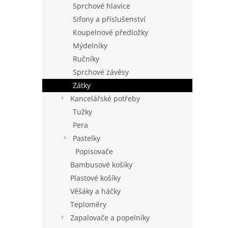
Sprchové hlavice
Sifony a příslušenství
Koupelnové předložky
Mýdelníky
Ručníky
Sprchové závěsy
Zátky
Kancelářské potřeby
Tužky
Pera
Pastelky
Popisovače
Bambusové košíky
Plastové košíky
Věšáky a háčky
Teploměry
Zapalovače a popelníky