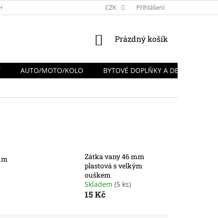
HRANY OSOBNÍCH ÚDAJŮ
REKLAMACE A VRÁCENÍ ZBOŽÍ
CZK
Přihlášení
NÁKUPNÍ
Prázdný košík
KOŠÍK
Y
AUTO/MOTO/KOLO
BYTOVÉ DOPLŇKY A DEKORACE
Zátka vany 46 mm
 mm
plastová s velkým
ouškem
Skladem
(5 ks)
15 Kč