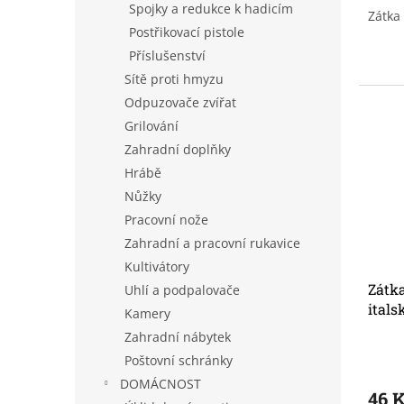
Spojky a redukce k hadicím
Zátka
Postřikovací pistole
Příslušenství
Sítě proti hmyzu
Odpuzovače zvířat
Grilování
Zahradní doplňky
Hrábě
Nůžky
Pracovní nože
Zahradní a pracovní rukavice
Kultivátory
Zátka
Uhlí a podpalovače
itals
Kamery
Zahradní nábytek
Poštovní schránky
DOMÁCNOST
46 