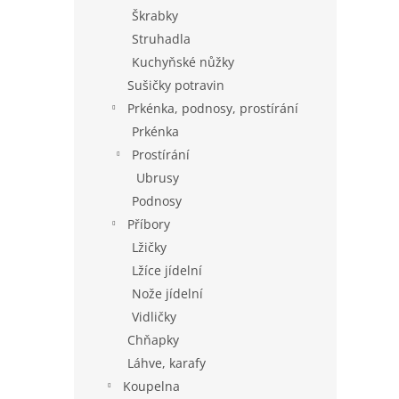
Škrabky
Struhadla
Kuchyňské nůžky
Sušičky potravin
Prkénka, podnosy, prostírání
Prkénka
Prostírání
Ubrusy
Podnosy
Příbory
Lžičky
Lžíce jídelní
Nože jídelní
Vidličky
Chňapky
Láhve, karafy
Koupelna