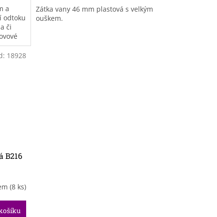
m a
Zátka vany 46 mm plastová s velkým
í odtoku
ouškem.
a či
kovové
d:
18928
ná B216
dem
(8 ks)
košíku