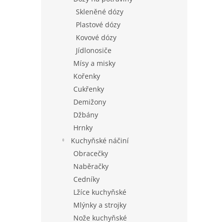
Skleněné dózy
Plastové dózy
Kovové dózy
Jídlonosiče
Mísy a misky
Kořenky
Cukřenky
Demižony
Džbány
Hrnky
Kuchyňské náčiní
Obracečky
Naběračky
Cedníky
Lžíce kuchyňské
Mlýnky a strojky
Nože kuchyňské