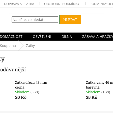
DOPRAVA A PLATBA
OBCHODNÍ PODMÍNKY
PODMÍNKY OC
HLEDAT
DOMÁCNOST
OSVĚTLENÍ
DÍLNA
ZÁBAVA A HRAČK
Koupelna
Zátky
ky
rodávanější
Zátka dřezu 43 mm
Zátka vany 46
černá
barevná
Skladem
(5 ks)
Skladem
(1 ks)
20 Kč
25 Kč