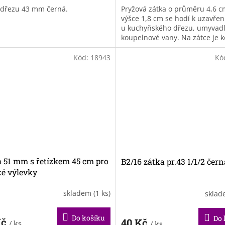
 dřezu 43 mm černá.
Pryžová zátka o průměru 4,6 c
výšce 1,8 cm se hodí k uzavřen
u kuchyňského dřezu, umyvadl
koupelnové vany. Na zátce je 
očko, díky kterému lze se...
Kód:
18943
Kó
 51 mm s řetízkem 45 cm pro
B2/16 zátka pr.43 1/1/2 čer
ké výlevky
skladem
(1 ks)
skla
Do košíku
Do 
Kč
40 Kč
/ ks
/ ks