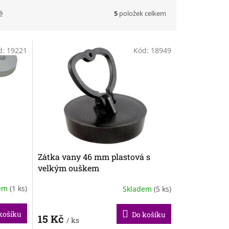
5
položek celkem
ě
d:
19221
Kód:
18949
Zátka vany 46 mm plastová s
velkým ouškem
dem
(1 ks)
Skladem
(5 ks)
košíku
Do košíku
15 Kč
/ ks