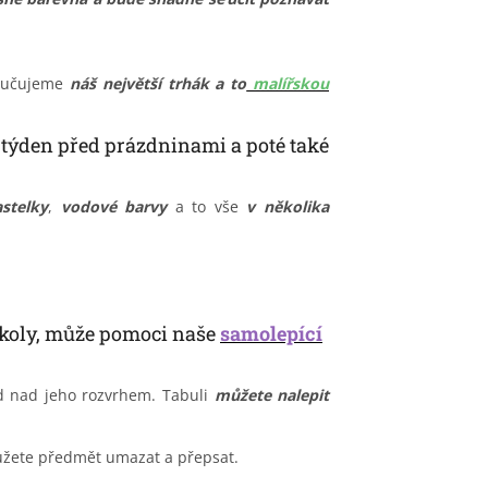
ručujeme
náš největší trhák a to
malířskou
 týden před prázdninami a poté také
stelky
,
vodové barvy
a to vše
v několika
koly
, může
pomoci
naše
samolepící
ad nad jeho rozvrhem. Tabuli
můžete nalepit
žete
předmět
umazat a přepsat.