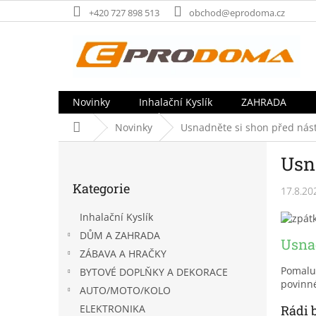
Přejít
+420 727 898 513
obchod@eprodoma.cz
na
obsah
Novinky
Inhalační Kyslík
ZAHRADA
Domů
Novinky
Usnadněte si shon před nás
P
Usn
o
Přeskočit
s
Kategorie
kategorie
17.8.20
t
r
Inhalační Kyslík
a
DŮM A ZAHRADA
n
Usna
ZÁBAVA A HRAČKY
n
Pomalu 
í
BYTOVÉ DOPLŇKY A DEKORACE
povinné
p
AUTO/MOTO/KOLO
a
Rádi
ELEKTRONIKA