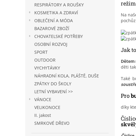
n
režim
RESPIRÁTORY A ROUŠKY
e
KOSMETIKA A ZDRAVÍ
l
Na naš
pochůz
OBLEČENÍ A MÓDA
BAZAROVÉ ZBOŽÍ
CHOVATELSKÉ POTŘEBY
OSOBNÍ ROZVOJ
Jak t
SPORT
OUTDOOR
Dětem
děti ta
VYCHYTÁVKY
NÁHRADNÍ KOLA, PLÁŠTĚ, DUŠE
Také b
ZPÁTKY DO ŠKOLY
soustře
LETNÍ VYBAVENÍ >>
Pro
bu
VÁNOCE
díky kt
VELIKONOCE
II. jakost
Čísli
SMRKOVÉ DŘEVO
skvěl
Číslic