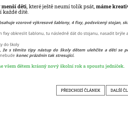
y menší děti
, které ještě neumí tolik psát,
máme kreativ
 každé dítě.
sahuje vzorové výkresové šablony, 4 fixy, podsvícený stojan, sk
en fixy obkreslit šablonu, tu následně dát do stojanu, nasadit brýle 
, že s těmito tipy nástup do školy dětem ulehčíte a děti se
p
 nebude
konec prázdnin tak stresující.
e všem dětem krásný nový školní rok a spoustu jedniček.
PŘEDCHOZÍ ČLÁNEK
DALŠÍ Č