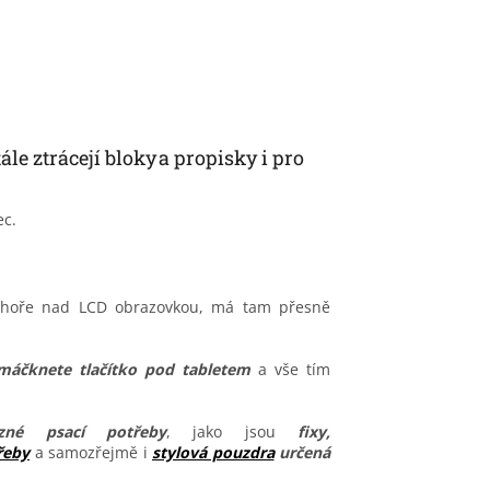
ále ztrácejí bloky a propisky i pro
c.
nahoře nad LCD obrazovkou, má tam přesně
máčknete tlačítko pod tabletem
a vše tím
zné psací potřeby
, jako jsou
fixy,
řeby
a samozřejmě i
stylová pouzdra
určená