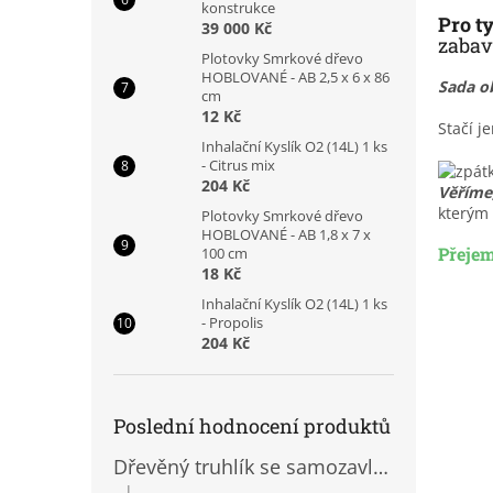
konstrukce
Pro t
39 000 Kč
zabaví
Plotovky Smrkové dřevo
HOBLOVANÉ - AB 2,5 x 6 x 86
Sada ob
cm
12 Kč
Stačí j
Inhalační Kyslík O2 (14L) 1 ks
- Citrus mix
204 Kč
Věříme
kterým
Plotovky Smrkové dřevo
HOBLOVANÉ - AB 1,8 x 7 x
Přejem
100 cm
18 Kč
Inhalační Kyslík O2 (14L) 1 ks
- Propolis
204 Kč
Poslední hodnocení produktů
Dřevěný truhlík se samozavlažovací vložkou
|