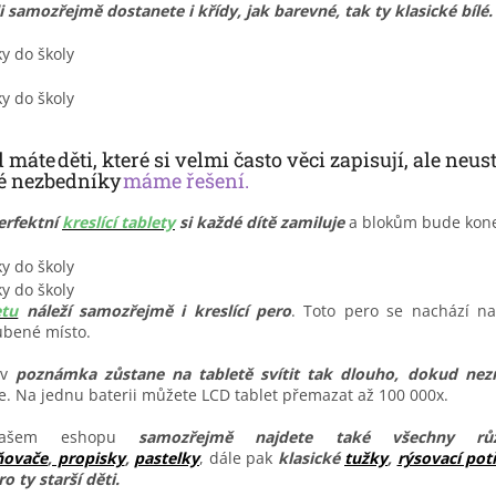
i samozřejmě dostanete i křídy, jak barevné, tak ty klasické bílé.
máte děti, které si velmi často věci zapisují, ale neust
é nezbedníky
máme řešení.
erfektní
kreslící tablety
si každé dítě zamiluje
a blokům bude kone
etu
náleží samozřejmě i kreslící pero
. Toto pero se nachází 
ubené místo.
iv
poznámka zůstane na tabletě svítit tak dlouho, dokud nez
. Na jednu baterii můžete LCD tablet přemazat až 100 000x.
ašem eshopu
samozřejmě najdete také všechny rů
ňovače
,
propisky
,
pastelky
, dále pak
klasické
tužky
,
rýsovací pot
ro ty starší děti.