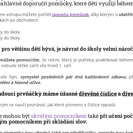
 a hlavně
doporučit
pomůcky, které děti využijí během 
em eshopu
můžete pořídit
spoustu pomůcek
,
díky
kterým
si
ušetří
kách po obchodech.
o
pro většinu dětí bývá, je návrat do školy velmi nároč
můžete pomoci
tím
, že režim, který je potřeba praktikovat běhe
k nebude těžké začít vše hned 1. září.
ude fajn,
vymyslet posledních pár dnů každodenní zábavu,
př
dění a hlavně učivo.
doucí prvňáčky máme úžasné
dřevěné číslice
a
dře
erým se naučí poznávat, jak které písmeno a číslice vypadá.
ce mohou být
skvělým pomocníkem
také
při učení poč
ým pomocníkem při skládání slov.
e a písmenka jsou vhodná také pro předškoláky
, protože jsou kr