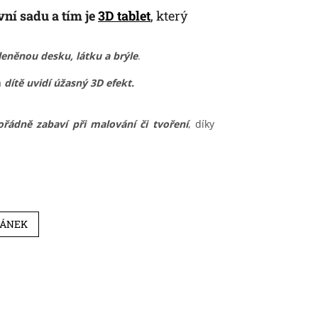
ní sadu a tím je
3D tablet
, který
leněnou desku, látku a brýle
.
a
dítě uvidí úžasný 3D efekt.
ořádně zabaví při malování či tvoření
, díky
LÁNEK