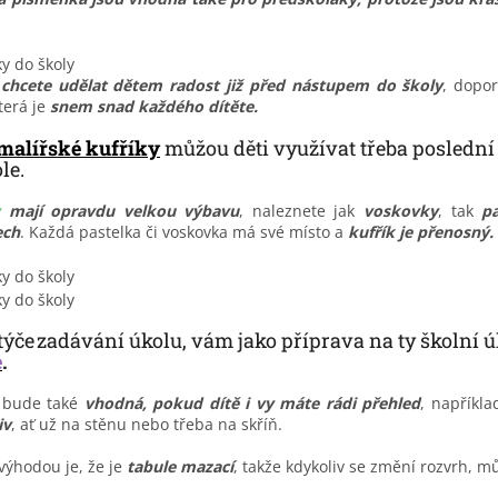
chcete udělat dětem radost již před nástupem do školy
, dopo
terá je
snem snad každého dítěte.
malířské kufříky
můžou děti využívat třeba poslední
ole.
mají opravdu velkou výbavu
, naleznete jak
voskovky
, tak
pa
ech
. Každá pastelka či voskovka má své místo a
kufřík je přenosný.
 týče zadávání úkolu, vám jako příprava na ty školní
ú
e
.
 bude také
vhodná, pokud dítě i vy máte rádi přehled
, napříkl
iv
, ať už na stěnu nebo třeba na skříň.
výhodou je, že je
tabule mazací
, takže kdykoliv se změní rozvrh,
mů