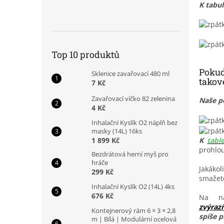
K tabul
Top 10 produktů
Pokud 
Sklenice zavařovací 480 ml
takov
7 Kč
Zavařovací víčko 82 zelenina
N
aše p
4 Kč
Inhalační Kyslík O2 náplň bez
masky (14L) 16ks
1 899 Kč
K
tabl
prohlo
Bezdrátová herní myš pro
hráče
Jakákol
299 Kč
smažete
Inhalační Kyslík O2 (14L) 4ks
676 Kč
Na n
zvýraz
Kontejnerový rám 6 × 3 × 2,8
spíše p
m | Bílá | Modulární ocelová