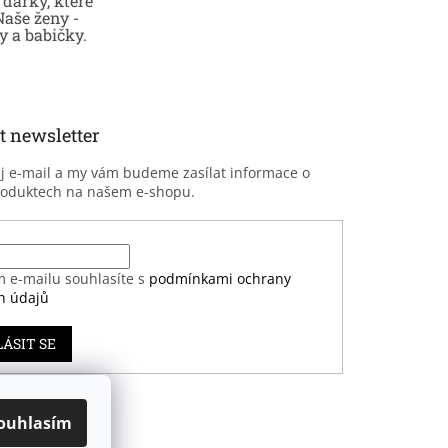
dárky, které
Naše ženy -
 a babičky.
t newsletter
ůj e-mail a my vám budeme zasílat informace o
roduktech na našem e-shopu.
m e-mailu souhlasíte s
podmínkami ochrany
h údajů
LÁSIT SE
ouhlasím