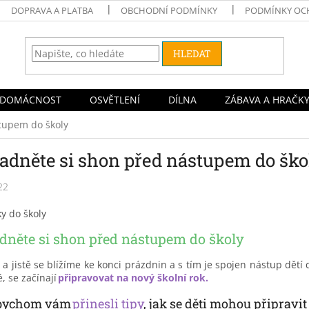
DOPRAVA A PLATBA
OBCHODNÍ PODMÍNKY
PODMÍNKY OC
HLEDAT
DOMÁCNOST
OSVĚTLENÍ
DÍLNA
ZÁBAVA A HRAČK
tupem do školy
adněte si shon před nástupem do ško
22
dněte si shon před nástupem do školy
a jistě se blížíme ke konci prázdnin a s tím je spojen nástup dětí d
, se začínají
připravovat na nový školní rok.
 bychom vám
přinesli tipy
, jak se děti mohou připravi