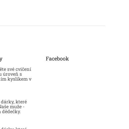
y
Facebook
te své cvičení
u úroveň s
ním kyslíkem v
dárky, které
 Naše muže -
a dědečky.