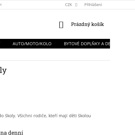
HRANY OSOBNÍCH ÚDAJŮ
REKLAMACE A VRÁCENÍ ZBOŽÍ
CZK
Přihlášení
NÁKUPNÍ
Prázdný košík
KOŠÍK
Y
AUTO/MOTO/KOLO
BYTOVÉ DOPLŇKY A DEKORACE
ly
o školy. Všichni rodiče, kteří mají děti školou
t na denní