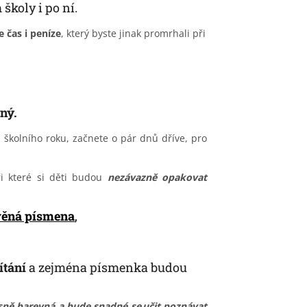
školy i po ní.
te
čas i peníze
, který byste
jinak
promrhali při
ný.
m školního roku, začnete o pár dnů dříve, pro
i které si děti budou
nezávazně opakovat
věná písmena
,
ítání
a zejména písmenka budou
ásně
barevná
a bude snadné se
učit poznávat