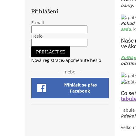
barvy.
Přihlášení
E-mail
Pokud 
sadu
,
k
Heslo
Naše
ve šk
PŘIHLÁSIT SE
Kufříky
Nová registrace
Zapomenuté heslo
odstín
nebo
Přihlásit se přes
Facebook
Co se
tabul
Tabule
kdekol
Velkou 