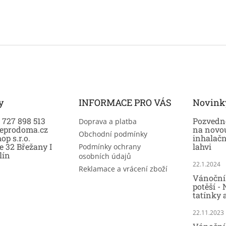
y
INFORMACE PRO VÁS
Novink
0 727 898 513
Pozvedně
Doprava a platba
eprodoma.cz
na novo
Obchodní podmínky
op s.r.o.
inhalač
e 32 Břežany I
lahvi
Podmínky ochrany
lín
osobních údajů
22.1.2024
Reklamace a vrácení zboží
Vánoční 
potěší -
tatínky 
22.11.2023