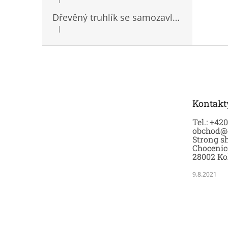
Hodnocení produktu je 5 z 5 hvězdiček.
Dřevěný truhlík se samozavlažovací vložkou
|
Hodnocení produktu je 5 z 5 hvězdiček.
Z
á
p
a
t
Kontakt
í
Tel.: +42
obchod@
Strong sh
Chocenic
28002 Ko
9.8.2021