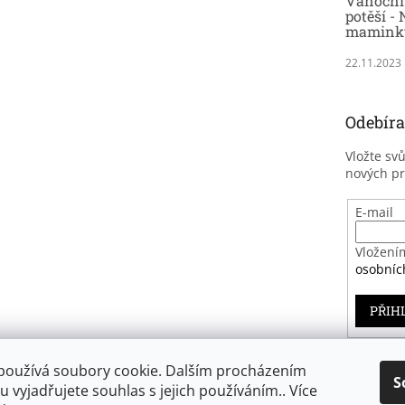
Vánoční 
potěší - 
maminky
22.11.2023
Odebíra
Vložte sv
nových p
E-mail
Vložení
osobníc
PŘIH
používá soubory cookie. Dalším procházením
S
 vyjadřujete souhlas s jejich používáním.. Více
Záruka spokojenosti