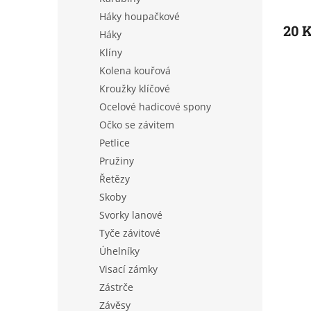
Háky houpačkové
20 
Háky
Klíny
Kolena kouřová
Kroužky klíčové
Ocelové hadicové spony
Očko se závitem
Petlice
Pružiny
Řetězy
Skoby
Svorky lanové
Tyče závitové
Úhelníky
Visací zámky
Zástrče
Závěsy