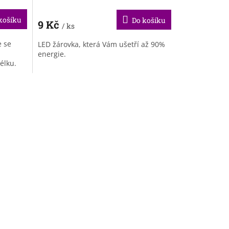
košíku
Do košíku
9 Kč
/ ks
e se
LED žárovka, která Vám ušetří až 90%
energie.
élku.