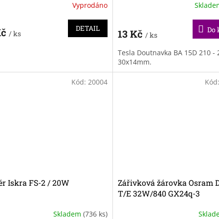
Vyprodáno
Sklad
DETAIL
Do 
Kč
13 Kč
/ ks
/ ks
Tesla Doutnavka BA 15D 210 - 
30x14mm.
Kód:
20004
Kód
ér Iskra FS-2 / 20W
Zářivková žárovka Osram 
T/E 32W/840 GX24q-3
Skladem
(736 ks)
Skla