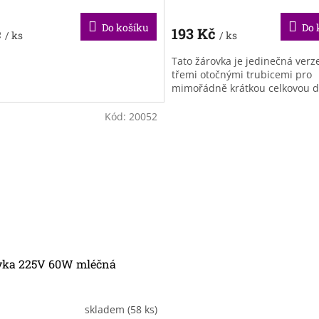
Do košíku
Do 
č
193 Kč
/ ks
/ ks
Tato žárovka je jedinečná verz
třemi otočnými trubicemi pro
mimořádně krátkou celkovou d
Kód:
20052
vka 225V 60W mléčná
skladem
(58 ks)