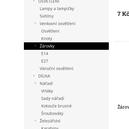
OSVĚTLENÍ
Lampy a lampičky
7 K
Svítilny
Venkovní osvětlení
Osvětlení
Knoty
Žárovky
E14
E27
Vánoční osvětlení
DÍLNA
Nářadí
Vrtáky
Sady nářadí
Kotouče brusné
Žáro
Šroubováky
Železářství
Karabiny