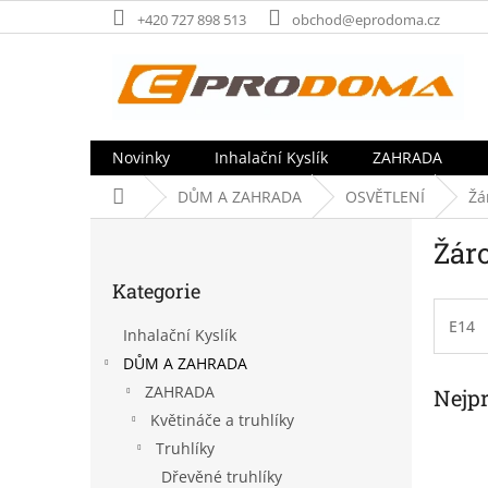
Přejít
+420 727 898 513
obchod@eprodoma.cz
na
obsah
Novinky
Inhalační Kyslík
ZAHRADA
Domů
DŮM A ZAHRADA
OSVĚTLENÍ
Žá
P
Žár
o
Přeskočit
s
Kategorie
kategorie
t
r
E14
Inhalační Kyslík
a
DŮM A ZAHRADA
n
ZAHRADA
Nejp
n
í
Květináče a truhlíky
p
Truhlíky
a
Dřevěné truhlíky