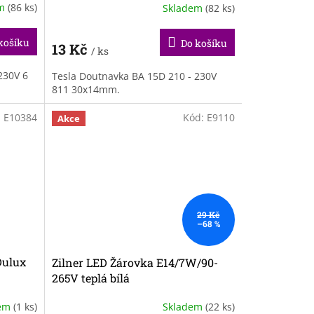
em
(86 ks)
Skladem
(82 ks)
košíku
Do košíku
13 Kč
/ ks
230V 6
Tesla Doutnavka BA 15D 210 - 230V
811 30x14mm.
:
E10384
Kód:
E9110
Akce
29 Kč
–68 %
Dulux
Zilner LED Žárovka E14/7W/90-
265V teplá bílá
dem
(1 ks)
Skladem
(22 ks)