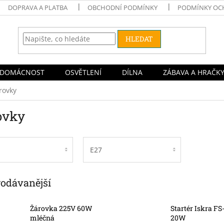
DOPRAVA A PLATBA
OBCHODNÍ PODMÍNKY
PODMÍNKY OC
HLEDAT
DOMÁCNOST
OSVĚTLENÍ
DÍLNA
ZÁBAVA A HRAČK
rovky
ovky
E27
rodávanější
Žárovka 225V 60W
Startér Iskra FS-
mléčná
20W