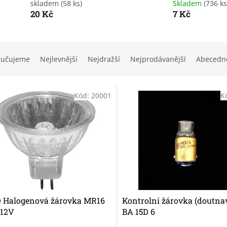
skladem
(58 ks)
Skladem
(736 ks
20 Kč
7 Kč
ručujeme
Nejlevnější
Nejdražší
Nejprodávanější
Abecedn
Kód:
20001
K
 Halogenová žárovka MR16
Kontrolní žárovka (doutna
12V
BA 15D 6