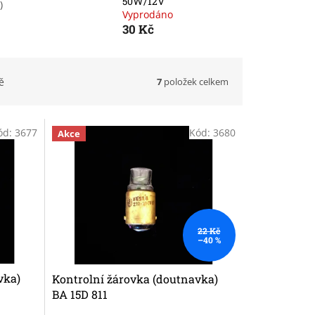
50W/12V
)
Vyprodáno
30 Kč
7
položek celkem
ě
ód:
3677
Kód:
3680
Akce
22 Kč
–40 %
vka)
Kontrolní žárovka (doutnavka)
BA 15D 811