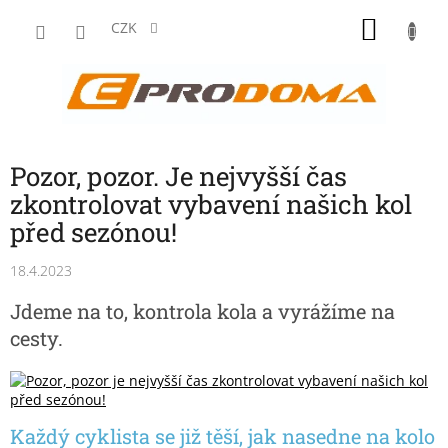
Přejít
NÁKU
na
CZK
obsah
KOŠÍK
Pozor, pozor. Je nejvyšší čas
zkontrolovat vybavení našich kol
před sezónou!
18.4.2023
Jdeme na to, kontrola kola a vyrážíme na
cesty.
Každý cyklista se již těší, jak nasedne na kolo