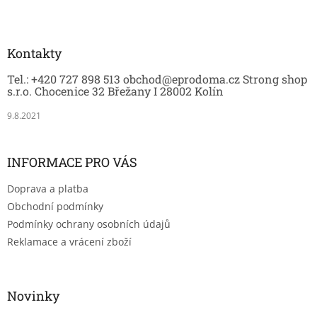
Z
á
p
a
Kontakty
t
Tel.: +420 727 898 513 obchod@eprodoma.cz Strong shop
í
s.r.o. Chocenice 32 Břežany I 28002 Kolín
9.8.2021
INFORMACE PRO VÁS
Doprava a platba
Obchodní podmínky
Podmínky ochrany osobních údajů
Reklamace a vrácení zboží
Novinky