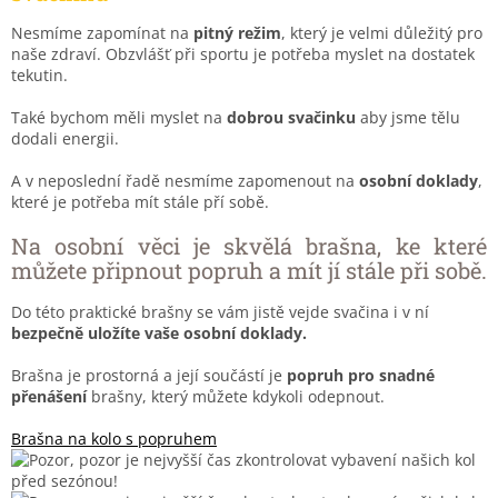
Nesmíme zapomínat na
pitný režim
, který je velmi důležitý pro
naše zdraví. Obzvlášť při sportu je potřeba myslet na dostatek
tekutin.
Také bychom měli myslet na
dobrou svačinku
aby jsme tělu
dodali energii.
A v neposlední řadě nesmíme zapomenout na
osobní doklady
,
které je potřeba mít stále pří sobě.
Na osobní věci je skvělá brašna, ke které
můžete připnout popruh a mít jí stále při sobě.
Do této praktické brašny se vám jistě vejde svačina i v ní
bezpečně uložíte vaše osobní doklady.
Brašna je prostorná a její součástí je
popruh pro snadné
přenášení
brašny, který můžete kdykoli odepnout.
Brašna na kolo s popruhem