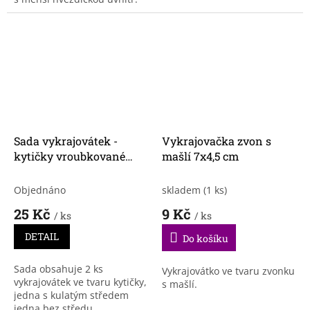
Sada vykrajovátek -
Vykrajovačka zvon s
kytičky vroubkované
mašlí 7x4,5 cm
velké 2ks
Objednáno
skladem
(1 ks)
25 Kč
9 Kč
/ ks
/ ks
DETAIL
Do košíku
Sada obsahuje 2 ks
Vykrajovátko ve tvaru zvonku
vykrajovátek ve tvaru kytičky,
s mašlí.
jedna s kulatým středem
jedna bez středu.