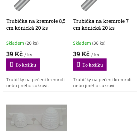
p
r
o
d
Trubička na kremrole 8,5
Trubička na kremrole 7
u
cm kónická 20 ks
cm kónická 20 ks
k
t
Skladem
(20 ks)
Skladem
(36 ks)
ů
39 Kč
39 Kč
/ ks
/ ks
Do košíku
Do košíku
Trubičky na pečení kremrolí
Trubičky na pečení kremrolí
nebo jiného cukroví.
nebo jiného cukroví.