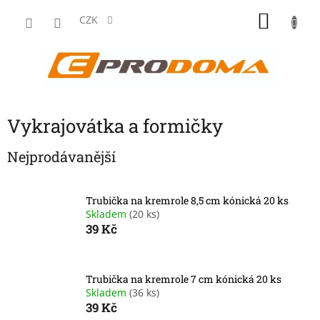
Přejít
NÁKU
na
CZK
obsah
KOŠÍK
Vykrajovátka a formičky
Nejprodávanější
Trubička na kremrole 8,5 cm kónická 20 ks
Skladem
(20 ks)
39 Kč
Trubička na kremrole 7 cm kónická 20 ks
Skladem
(36 ks)
39 Kč