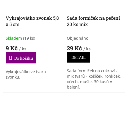
Vykrajovátko zvonek 5,8
Sada formiček na pečení
x 5 cm
20 ks mix
Skladem
(19 ks)
Objednáno
9 Kč
29 Kč
/ ks
/ ks
DETAIL
Do košíku
Sada formiček na cukroví -
Vykrajovátko ve tvaru
mix tvarů - košíček, rohlíček,
zvonku.
ořech, mušle. 30 kusů v
balení.