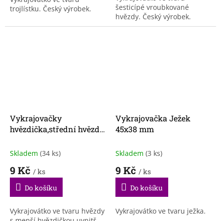
šesticípé vroubkované
trojlístku. Český výrobek.
hvězdy. Český výrobek.
Vykrajovačky
Vykrajovačka Ježek
hvězdička,střední hvězda
45x38 mm
uvnitř
Skladem
(34 ks)
Skladem
(3 ks)
9 Kč
9 Kč
/ ks
/ ks
Do košíku
Do košíku
Vykrajovátko ve tvaru hvězdy
Vykrajovátko ve tvaru ježka.
s menší hvězdičkou uvnitř.