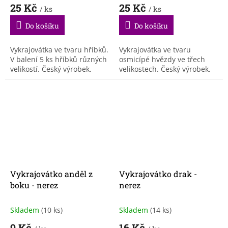
25 Kč
25 Kč
/ ks
/ ks
Do košíku
Do košíku
Vykrajovátka ve tvaru hříbků.
Vykrajovátka ve tvaru
V balení 5 ks hříbků různých
osmicípé hvězdy ve třech
velikostí. Český výrobek.
velikostech. Český výrobek.
Vykrajovátko anděl z
Vykrajovátko drak -
boku - nerez
nerez
Skladem
(10 ks)
Skladem
(14 ks)
9 Kč
16 Kč