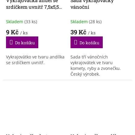
Vykrajovačka anděl se
Sada vykrajovačky
srdíčkem uvnitř 7,5x5,5
vánoční
cm
Skladem
(33 ks)
Skladem
(28 ks)
9 Kč
39 Kč
/ ks
/ ks
Do košíku
Do košíku
Vykrajovátko ve tvaru andílka
Sada tří vánočních
se srdíčkem uvnitř.
vykrajovátek ve tvaru
komety, ryby a zvonečku.
Český výrobek.