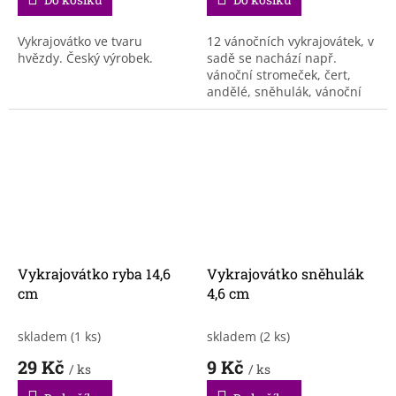
Vykrajovátko ve tvaru
12 vánočních vykrajovátek, v
hvězdy. Český výrobek.
sadě se nachází např.
vánoční stromeček, čert,
andělé, sněhulák, vánoční
svíčka, ryba a další. Český
výrobek.
Vykrajovátko ryba 14,6
Vykrajovátko sněhulák
cm
4,6 cm
skladem
(1 ks)
skladem
(2 ks)
29 Kč
9 Kč
/ ks
/ ks