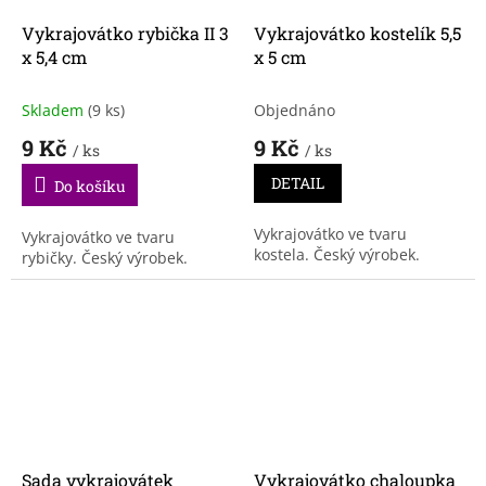
Vykrajovátko rybička II 3
Vykrajovátko kostelík 5,5
x 5,4 cm
x 5 cm
Skladem
(9 ks)
Objednáno
9 Kč
9 Kč
/ ks
/ ks
DETAIL
Do košíku
Vykrajovátko ve tvaru
Vykrajovátko ve tvaru
kostela. Český výrobek.
rybičky. Český výrobek.
Sada vykrajovátek
Vykrajovátko chaloupka