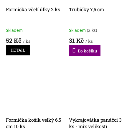
Formička včelí úlky 2 ks
Trubičky 7,5 cm
Skladem
Skladem
(2 ks)
52 Kč
31 Kč
/ ks
/ ks
DETAIL
Do košíku
Formička košík velký 6,5
Vykrajovátka panáčci 3
cm 10 ks
ks - mix velikostí