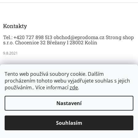
v
Z
k
á
y
p
v
a
Kontakty
ý
t
p
Tel.: +420 727 898 513 obchod@eprodoma.cz Strong shop
í
i
s.r.o. Chocenice 32 Břežany I 28002 Kolín
s
u
9.8.2021
INFORMACE PRO VÁS
Tento web používá soubory cookie. Dalším
procházením tohoto webu vyjadřujete souhlas s jejich
Doprava a platba
používáním.. Více informací
zde
.
Obchodní podmínky
Podmínky ochrany osobních údajů
Nastavení
Reklamace a vrácení zboží
Souhlasím
Novinky