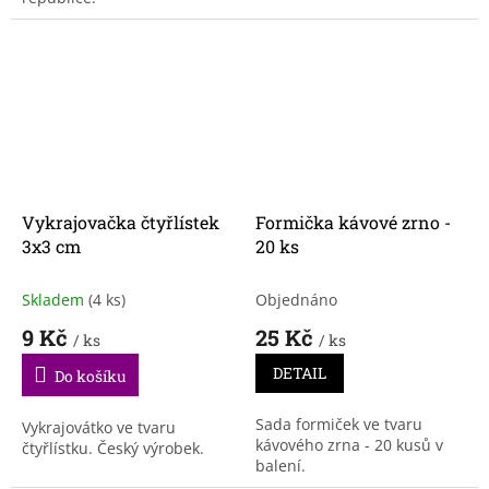
Vykrajovačka čtyřlístek
Formička kávové zrno -
3x3 cm
20 ks
Skladem
(4 ks)
Objednáno
9 Kč
25 Kč
/ ks
/ ks
DETAIL
Do košíku
Sada formiček ve tvaru
Vykrajovátko ve tvaru
kávového zrna - 20 kusů v
čtyřlístku. Český výrobek.
balení.