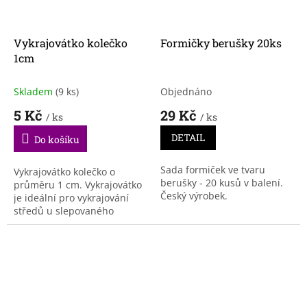
Vykrajovátko kolečko
Formičky berušky 20ks
1cm
Skladem
(9 ks)
Objednáno
5 Kč
29 Kč
/ ks
/ ks
DETAIL
Do košíku
Sada formiček ve tvaru
Vykrajovátko kolečko o
berušky - 20 kusů v balení.
průměru 1 cm. Vykrajovátko
Český výrobek.
je ideální pro vykrajování
středů u slepovaného
cukroví.