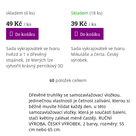
skladem
(6 ks)
Skladem
(18 ks)
49 Kč
39 Kč
/ ks
/ ks
Do košíku
Do košíku
Sada vykrajovátek ve tvaru
Sada vykrajovátek ve tvaru
hvězd a 1 x dřevěný
Mikuláše a čerta. Český
stojánek, ze kterých lze
výrobek.
vytvořit krásný perníkový 3D
vánoční stromeček.
60
položek celkem
O
v
l
Dřevěné truhlíky se samozavlažovací vložkou,
á
Jedinečnou vlastností je četnost zalívání, kterou si
d
běžně musíte hlídat každý den, u této
a
samozavlažovací vložky, která je součástí balení,
c
stačí květiny zalévat méně častěji. RUČNÍ
í
VÝROBA, ČESKÝ VÝROBEK, 2 barvy, rozměry: 55
p
cm nebo 65 cm.
r