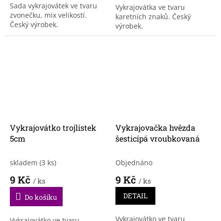
Sada vykrajovátek ve tvaru
Vykrajovátka ve tvaru
zvonečku, mix velikostí.
karetních znaků. Český
Český výrobek.
výrobek.
Vykrajovátko trojlístek
Vykrajovačka hvězda
5cm
šesticípá vroubkovaná
skladem
(3 ks)
Objednáno
9 Kč
9 Kč
/ ks
/ ks
DETAIL
Do košíku
Vykrajovátko ve tvaru
Vykrajovátko ve tvaru