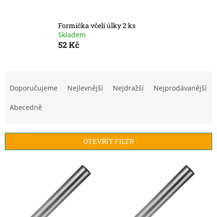
Formička včelí úlky 2 ks
Skladem
52 Kč
Ř
a
Doporučujeme
Nejlevnější
Nejdražší
Nejprodávanější
z
e
Abecedně
n
í
p
OTEVŘÍT FILTR
r
o
V
d
ý
u
p
k
i
t
s
ů