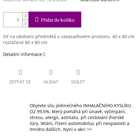
Přidat do košíku
Síť na ukotvení předmětů v zavazadlovém prostoru. 40 x 40 cm
roztažené 80 x 80 cm
Detailní informace
ZEPTAT SE
HLÍDAT
SDÍLET
Objevte sílu jedinečného INHALAČNÍHO KYSLÍKU
O2 99,5%, který pomáhá při únavě, vyčerpání,
stresu, alergii, astmatu, při cestování (horské
túry, létání, řízení automobilu), při nespavosti a
mnoho dalších. Nyní v akci >>