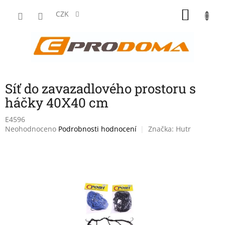
Přejít
NÁKU
na
CZK
obsah
KOŠÍK
Síť do zavazadlového prostoru s
háčky 40X40 cm
E4596
Průměrné
Neohodnoceno
Podrobnosti hodnocení
Značka:
Hutr
hodnocení
produktu
je
0,0
z
5
hvězdiček.