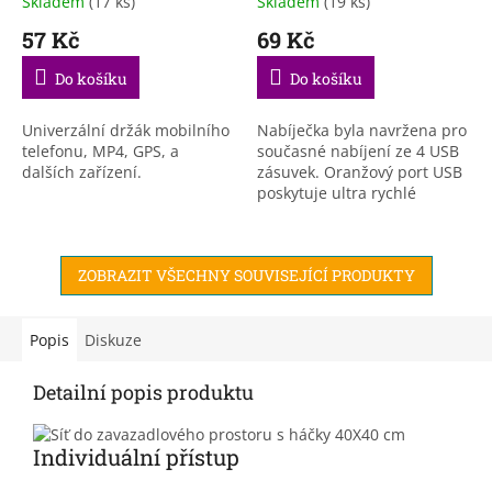
Skladem
(17 ks)
Skladem
(19 ks)
57 Kč
69 Kč
Do košíku
Do košíku
Univerzální držák mobilního
Nabíječka byla navržena pro
telefonu, MP4, GPS, a
současné nabíjení ze 4 USB
dalších zařízení.
zásuvek. Oranžový port USB
poskytuje ultra rychlé
nabíjení Quick Charge 3.0,
zatímco ostatní porty pracují
na 2.1A. Díky...
ZOBRAZIT VŠECHNY SOUVISEJÍCÍ PRODUKTY
Popis
Diskuze
Detailní popis produktu
Individuální přístup