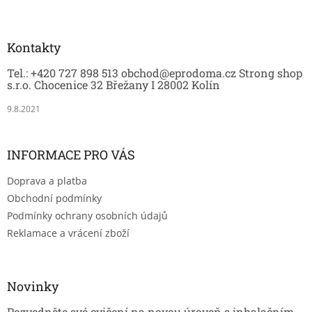
Z
á
p
a
Kontakty
t
Tel.: +420 727 898 513 obchod@eprodoma.cz Strong shop
í
s.r.o. Chocenice 32 Břežany I 28002 Kolín
9.8.2021
INFORMACE PRO VÁS
Doprava a platba
Obchodní podmínky
Podmínky ochrany osobních údajů
Reklamace a vrácení zboží
Novinky
Pozvedněte své cvičení na novou úroveň s inhalačním