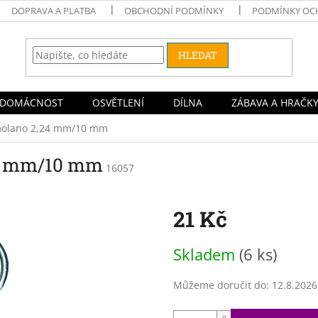
DOPRAVA A PLATBA
OBCHODNÍ PODMÍNKY
PODMÍNKY OC
HLEDAT
DOMÁCNOST
OSVĚTLENÍ
DÍLNA
ZÁBAVA A HRAČK
molano 2,24 mm/10 mm
24 mm/10 mm
16057
21 Kč
Měrná
Skladem
(6 ks)
cena:
Můžeme doručit do:
12.8.2026