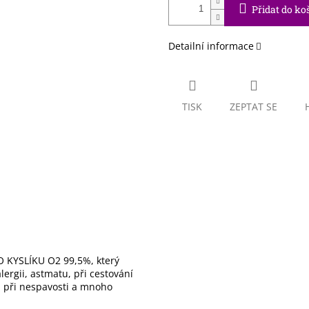
Přidat do ko
Detailní informace
TISK
ZEPTAT SE
 KYSLÍKU O2 99,5%, který
ergii, astmatu, při cestování
), při nespavosti a mnoho