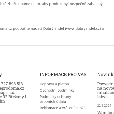
ehké zboží, dbáme na to, aby produkt byl bezpečně zabalený.
.cz podpoříte nadaci Dobrý anděl (www.dobryandel.cz) a
y
INFORMACE PRO VÁS
Novink
0 727 898 513
Pozvedně
Doprava a platba
eprodoma.cz
na novo
Obchodní podmínky
op s.r.o.
inhalač
e 32 Břežany I
lahvi
Podmínky ochrany
lín
osobních údajů
22.1.2024
Reklamace a vrácení zboží
Vánoční 