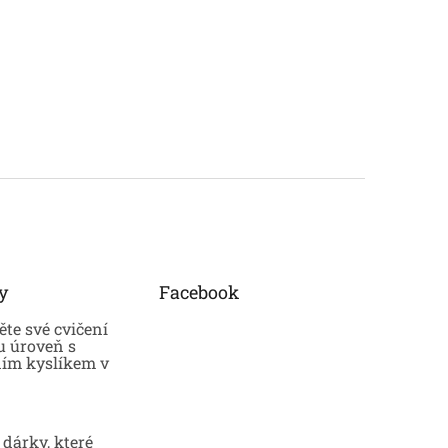
y
Facebook
te své cvičení
u úroveň s
ním kyslíkem v
dárky, které