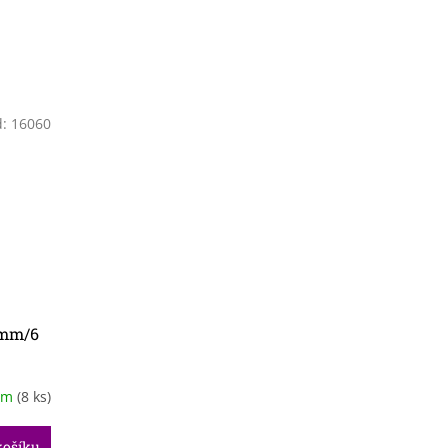
d:
16060
 mm/6
em
(8 ks)
košíku