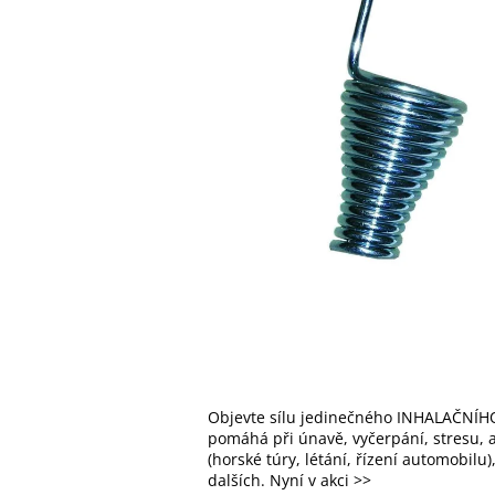
Objevte sílu jedinečného INHALAČNÍHO
pomáhá při únavě, vyčerpání, stresu, al
(horské túry, létání, řízení automobilu
dalších. Nyní v akci >>