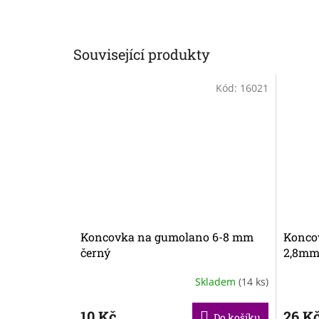
Související produkty
Kód:
16021
Koncovka na gumolano 6-8 mm
Konco
černý
2,8m
Skladem
(14 ks)
10 Kč
26 K
Do košíku