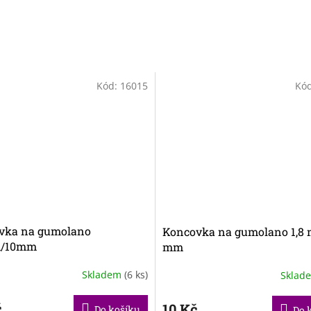
Kód:
16015
Kó
vka na gumolano
Koncovka na gumolano 1,8
m/10mm
mm
Skladem
(6 ks)
Sklad
č
10 Kč
Do košíku
Do 