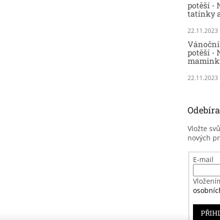
potěší -
tatínky 
22.11.2023
Vánoční 
potěší - 
maminky
22.11.2023
Odebíra
Vložte sv
nových p
E-mail
Vložení
osobníc
PŘIH