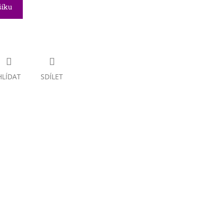
šíku
HLÍDAT
SDÍLET