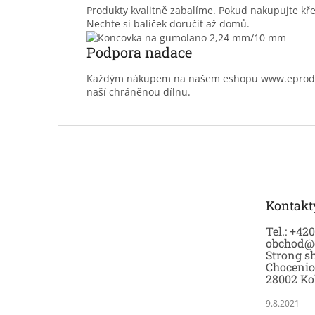
Produkty kvalitně zabalíme. Pokud nakupujte kř
Nechte si balíček doručit až domů.
Podpora nadace
Každým nákupem na našem eshopu www.eprodoma
naší chráněnou dílnu.
Z
á
p
a
t
Kontakt
í
Tel.: +42
obchod@
Strong sh
Chocenic
28002 Ko
9.8.2021