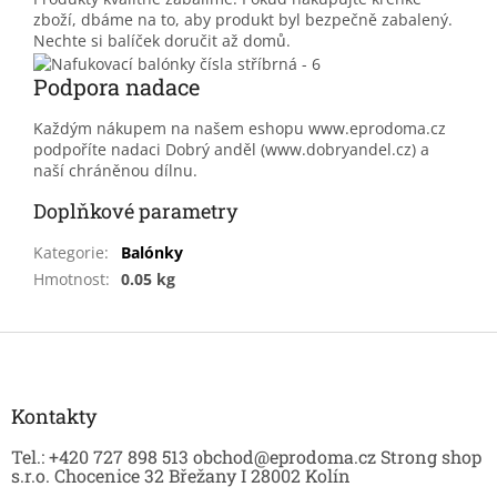
zboží, dbáme na to, aby produkt byl bezpečně zabalený.
Nechte si balíček doručit až domů.
Podpora nadace
Každým nákupem na našem eshopu www.eprodoma.cz
podpoříte nadaci Dobrý anděl (www.dobryandel.cz) a
naší chráněnou dílnu.
Doplňkové parametry
Kategorie
:
Balónky
Hmotnost
:
0.05 kg
Z
á
p
a
Kontakty
t
Tel.: +420 727 898 513 obchod@eprodoma.cz Strong shop
í
s.r.o. Chocenice 32 Břežany I 28002 Kolín