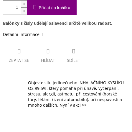
Přidat do košíku
Balónky s čísly udělají oslavenci určitě velikou radost.
Detailní informace
ZEPTAT SE
HLÍDAT
SDÍLET
Objevte sílu jedinečného INHALAČNÍHO KYSLÍKU
O2 99,5%, který pomáhá při únavě, vyčerpání,
stresu, alergii, astmatu, při cestování (horské
túry, létání, řízení automobilu), při nespavosti a
mnoho dalších. Nyní v akci >>