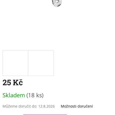
25 Kč
Měrná
Skladem
(18 ks)
cena:
Můžeme doručit do:
12.8.2026
Možnosti doručení