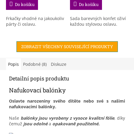
Do košíku
Do košíku
Frkačky vhodné na jakoukoliv
Sada barevných konfet oživí
párty či oslavu.
každou stylovou oslavu.
ZOBRAZIT VŠECHNY SOUVISEJÍCÍ PRODUKTY
Popis
Podobné (8)
Diskuze
Detailní popis produktu
Nafukovací balónky
Oslavte narozeniny svého dítěte nebo své s našimi
nafukovacími balónky.
Naše
balónky jsou vyrobeny z vysoce kvalitní fólie
, díky
čemuž
jsou odolné
a
opakovaně použitelné.