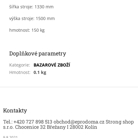
šířka stroje: 1330 mm
výška stroje: 1500 mm
hmotnost: 150 kg
Doplňkové parametry
Kategorie
:
BAZAROVÉ ZBOŽÍ
Hmotnost
:
0.1 kg
Z
á
p
a
Kontakty
t
Tel.: +420 727 898 513 obchod@eprodoma.cz Strong shop
í
s.r.o. Chocenice 32 Břežany I 28002 Kolín
9.8.2021