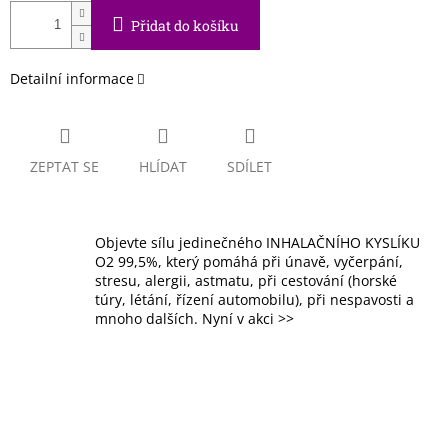
Přidat do košíku
Detailní informace
ZEPTAT SE
HLÍDAT
SDÍLET
Objevte sílu jedinečného INHALAČNÍHO KYSLÍKU
O2 99,5%, který pomáhá při únavě, vyčerpání,
stresu, alergii, astmatu, při cestování (horské
túry, létání, řízení automobilu), při nespavosti a
mnoho dalších. Nyní v akci >>