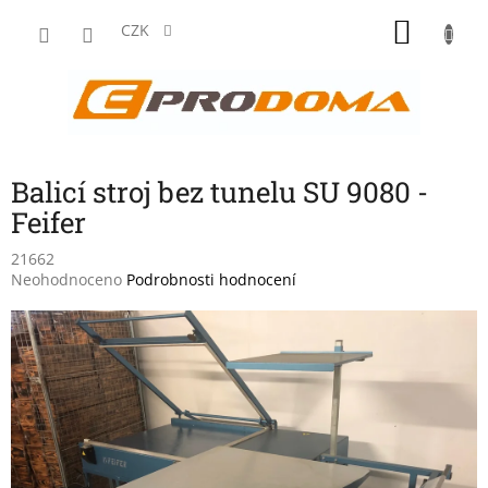
Přejít
NÁKU
na
CZK
obsah
KOŠÍK
Balicí stroj bez tunelu SU 9080 -
Feifer
21662
Průměrné
Neohodnoceno
Podrobnosti hodnocení
hodnocení
produktu
je
0,0
z
5
hvězdiček.