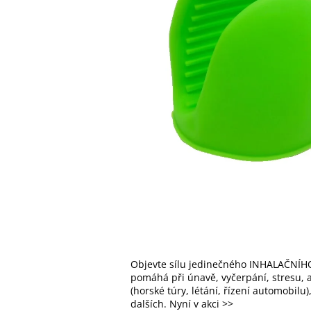
Objevte sílu jedinečného INHALAČNÍHO
pomáhá při únavě, vyčerpání, stresu, al
(horské túry, létání, řízení automobilu
dalších. Nyní v akci >>