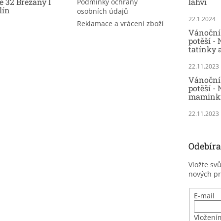
e 32 Břežany I
lahvi
Podmínky ochrany
lín
osobních údajů
22.1.2024
Reklamace a vrácení zboží
Vánoční 
potěší -
tatínky 
22.11.2023
Vánoční 
potěší - 
maminky
22.11.2023
Odebíra
Vložte sv
nových p
E-mail
Vložení