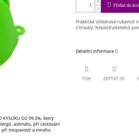
Přidat do ko
Praktická silikonová rukavice
z trouby. Nepostradatelná p
Detailní informace
TISK
ZEPTAT SE
 KYSLÍKU O2 99,5%, který
ergii, astmatu, při cestování
), při nespavosti a mnoho