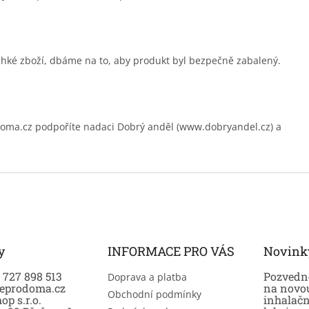
ehké zboží, dbáme na to, aby produkt byl bezpečně zabalený.
.cz podpoříte nadaci Dobrý anděl (www.dobryandel.cz) a
y
INFORMACE PRO VÁS
Novink
0 727 898 513
Pozvedně
Doprava a platba
eprodoma.cz
na novo
Obchodní podmínky
op s.r.o.
inhalač