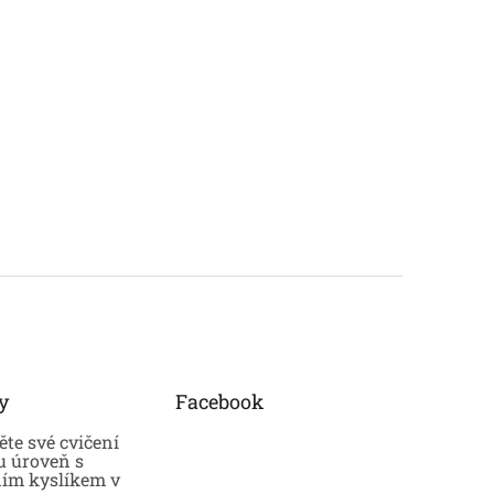
y
Facebook
te své cvičení
u úroveň s
ním kyslíkem v