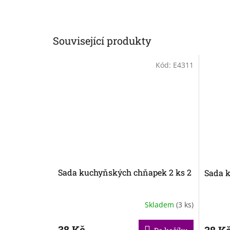
Související produkty
Kód:
E4311
Sada kuchyňských chňapek 2 ks 2
Sada k
Skladem
(3 ks)
38 Kč
38 K