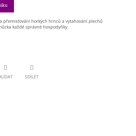
šíku
 na přemisťování horkých hrnců a vytahování plechů
omůcka každé správné hospodyňky.
HLÍDAT
SDÍLET