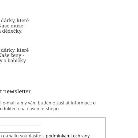
dárky, které
 Naše muže -
a dědečky.
dárky, které
Naše ženy -
 a babičky.
t newsletter
ůj e-mail a my vám budeme zasílat informace o
roduktech na našem e-shopu.
m e-mailu souhlasíte s
podmínkami ochrany