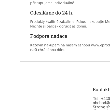
přistupujeme individuálně.
Odesíláme do 24 h.
Produkty kvalitně zabalíme. Pokud nakupujte kř
Nechte si balíček doručit až domů.
Podpora nadace
Každým nákupem na našem eshopu www.eprodoma
naší chráněnou dílnu.
Z
á
p
a
t
Kontakt
í
Tel.: +42
obchod@
Strong sh