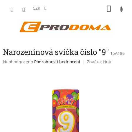
Přejít
NÁKU
na
CZK
obsah
KOŠÍK
Narozeninová svíčka číslo "9"
15A186
Průměrné
Neohodnoceno
Podrobnosti hodnocení
Značka:
Hutr
hodnocení
produktu
je
0,0
z
5
hvězdiček.