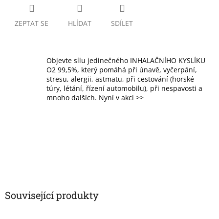
ZEPTAT SE
HLÍDAT
SDÍLET
Objevte sílu jedinečného INHALAČNÍHO KYSLÍKU
O2 99,5%, který pomáhá při únavě, vyčerpání,
stresu, alergii, astmatu, při cestování (horské
túry, létání, řízení automobilu), při nespavosti a
mnoho dalších. Nyní v akci >>
Související produkty