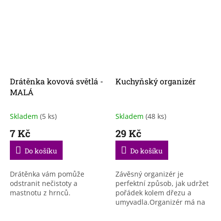
Drátěnka kovová světlá -
Kuchyňský organizér
MALÁ
Skladem
(5 ks)
Skladem
(48 ks)
7 Kč
29 Kč
Do košíku
Do košíku
Drátěnka vám pomůže
Závěsný organizér je
odstranit nečistoty a
perfektní způsob, jak udržet
mastnotu z hrnců.
pořádek kolem dřezu a
umyvadla.Organizér má na
spodní straně otvory, které
umožňují volný odtok vody,