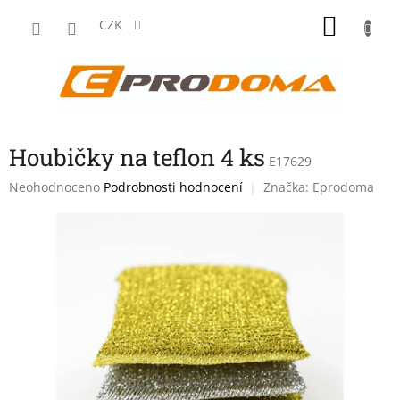
Přejít
NÁKU
na
CZK
obsah
KOŠÍK
Houbičky na teflon 4 ks
E17629
Průměrné
Neohodnoceno
Podrobnosti hodnocení
Značka:
Eprodoma
hodnocení
produktu
je
0,0
z
5
hvězdiček.