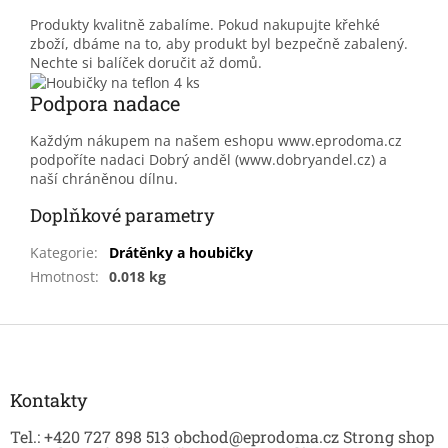
Produkty kvalitně zabalíme. Pokud nakupujte křehké
zboží, dbáme na to, aby produkt byl bezpečně zabalený.
Nechte si balíček doručit až domů.
Podpora nadace
Každým nákupem na našem eshopu www.eprodoma.cz
podpoříte nadaci Dobrý anděl (www.dobryandel.cz) a
naší chráněnou dílnu.
Doplňkové parametry
Kategorie
:
Drátěnky a houbičky
Hmotnost
:
0.018 kg
Z
á
p
a
Kontakty
t
Tel.: +420 727 898 513 obchod@eprodoma.cz Strong shop
í