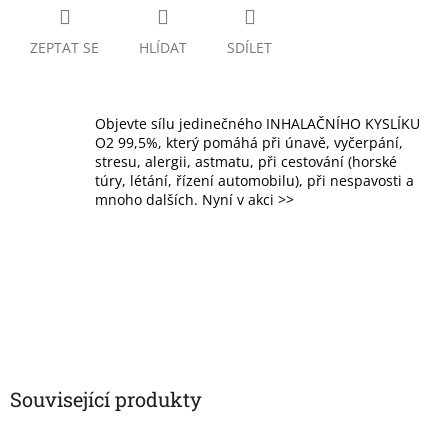
ZEPTAT SE
HLÍDAT
SDÍLET
Objevte sílu jedinečného INHALAČNÍHO KYSLÍKU
O2 99,5%, který pomáhá při únavě, vyčerpání,
stresu, alergii, astmatu, při cestování (horské
túry, létání, řízení automobilu), při nespavosti a
mnoho dalších. Nyní v akci >>
Související produkty