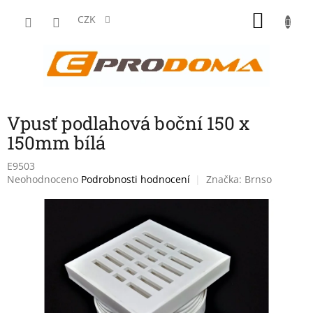
Přejít
NÁKU
na
CZK
obsah
KOŠÍK
Vpusť podlahová boční 150 x
150mm bílá
E9503
Průměrné
Neohodnoceno
Podrobnosti hodnocení
Značka:
Brnso
hodnocení
produktu
je
0,0
z
5
hvězdiček.