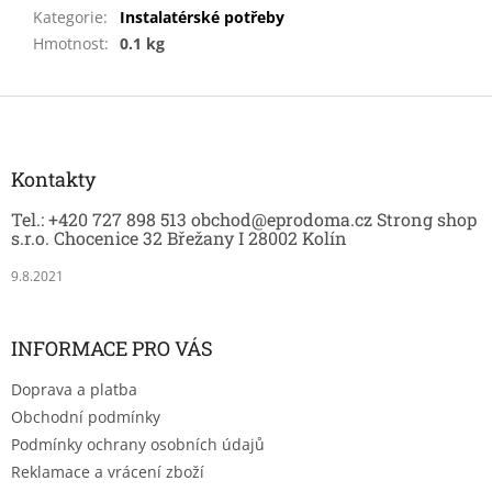
Kategorie
:
Instalatérské potřeby
Hmotnost
:
0.1 kg
Z
á
p
a
Kontakty
t
Tel.: +420 727 898 513 obchod@eprodoma.cz Strong shop
í
s.r.o. Chocenice 32 Břežany I 28002 Kolín
9.8.2021
INFORMACE PRO VÁS
Doprava a platba
Obchodní podmínky
Podmínky ochrany osobních údajů
Reklamace a vrácení zboží