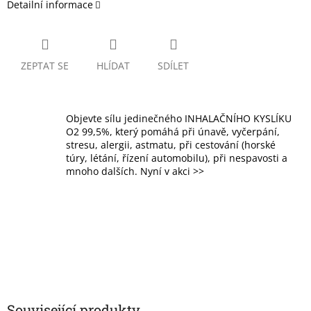
Detailní informace
ZEPTAT SE
HLÍDAT
SDÍLET
Objevte sílu jedinečného INHALAČNÍHO KYSLÍKU
O2 99,5%, který pomáhá při únavě, vyčerpání,
stresu, alergii, astmatu, při cestování (horské
túry, létání, řízení automobilu), při nespavosti a
mnoho dalších. Nyní v akci >>
Související produkty