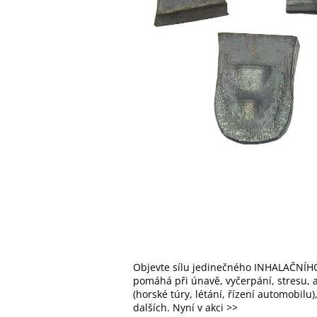
Objevte sílu jedinečného INHALAČNÍHO
pomáhá při únavě, vyčerpání, stresu, al
(horské túry, létání, řízení automobilu
dalších. Nyní v akci >>