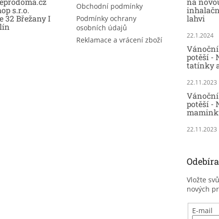
eprodoma.cz
na novo
Obchodní podmínky
op s.r.o.
inhalač
e 32 Břežany I
lahvi
Podmínky ochrany
lín
osobních údajů
22.1.2024
Reklamace a vrácení zboží
Vánoční 
potěší -
tatínky 
22.11.2023
Vánoční 
potěší - 
maminky
22.11.2023
Odebíra
Vložte sv
nových p
E-mail