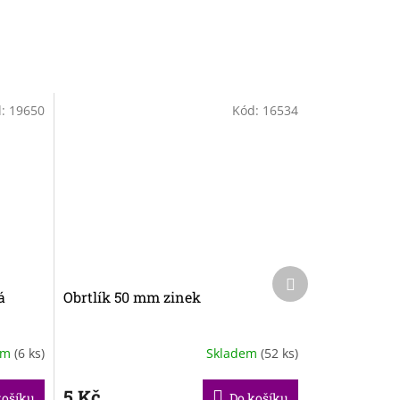
d:
19650
Kód:
16534
Další
produkt
á
Obrtlík 50 mm zinek
em
(6 ks)
Skladem
(52 ks)
5 Kč
košíku
Do košíku