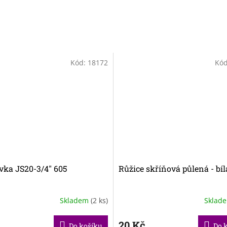
Kód:
18172
Kó
ka JS20-3/4" 605
Růžice skříňová půlená - bíl
Skladem
(2 ks)
Sklad
20 Kč
Do košíku
Do 