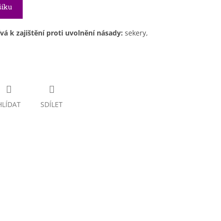
šíku
vá k zajištění proti uvolnění násady:
sekery,
HLÍDAT
SDÍLET