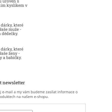
u úroveň s
ním kyslíkem v
dárky, které
 Naše muže -
a dědečky.
dárky, které
Naše ženy -
 a babičky.
t newsletter
ůj e-mail a my vám budeme zasílat informace o
roduktech na našem e-shopu.