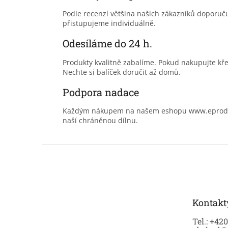
Podle recenzí většina našich zákazníků doporu
přistupujeme individuálně.
Odesíláme do 24 h.
Produkty kvalitně zabalíme. Pokud nakupujte kř
Nechte si balíček doručit až domů.
Podpora nadace
Každým nákupem na našem eshopu www.eprodoma
naší chráněnou dílnu.
Z
á
p
a
t
Kontakt
í
Tel.: +42