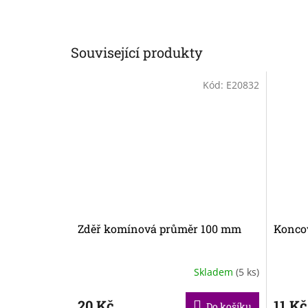
Související produkty
Kód:
E20832
Zděř komínová průměr 100 mm
Koncov
Skladem
(5 ks)
20 Kč
11 Kč
Do košíku