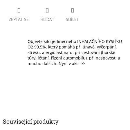
ZEPTAT SE
HLÍDAT
SDÍLET
Objevte sílu jedinečného INHALAČNÍHO KYSLÍKU
O2 99,5%, který pomáhá při únavě, vyčerpání,
stresu, alergii, astmatu, při cestování (horské
túry, létání, řízení automobilu), při nespavosti a
mnoho dalších. Nyní v akci >>
Související produkty