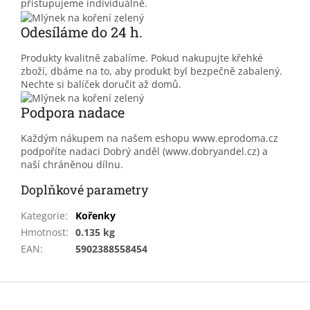
přistupujeme individuálně.
Odesíláme do 24 h.
Produkty kvalitně zabalíme. Pokud nakupujte křehké
zboží, dbáme na to, aby produkt byl bezpečně zabalený.
Nechte si balíček doručit až domů.
Podpora nadace
Každým nákupem na našem eshopu www.eprodoma.cz
podpoříte nadaci Dobrý anděl (www.dobryandel.cz) a
naší chráněnou dílnu.
Doplňkové parametry
Kategorie
:
Kořenky
Hmotnost
:
0.135 kg
EAN
:
5902388558454
Z
á