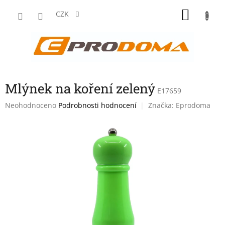
Přejít
NÁKU
na
CZK
obsah
KOŠÍK
Mlýnek na koření zelený
E17659
Průměrné
Neohodnoceno
Podrobnosti hodnocení
Značka:
Eprodoma
hodnocení
produktu
je
0,0
z
5
hvězdiček.