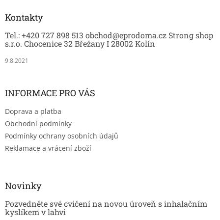
p
a
Kontakty
t
Tel.: +420 727 898 513 obchod@eprodoma.cz Strong shop
í
s.r.o. Chocenice 32 Břežany I 28002 Kolín
9.8.2021
INFORMACE PRO VÁS
Doprava a platba
Obchodní podmínky
Podmínky ochrany osobních údajů
Reklamace a vrácení zboží
Novinky
Pozvedněte své cvičení na novou úroveň s inhalačním
kyslíkem v lahvi