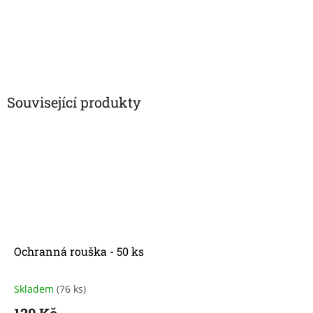
Související produkty
Ochranná rouška ​​- 50 ks
Skladem
(76 ks)
Průměrné
hodnocení
120 Kč