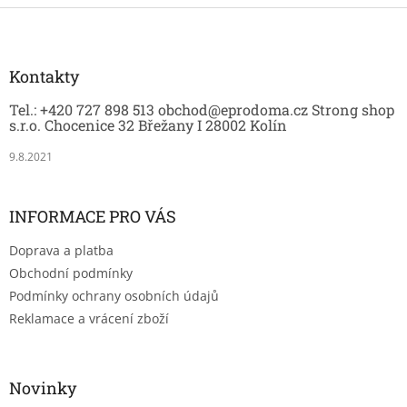
Z
á
p
a
Kontakty
t
Tel.: +420 727 898 513 obchod@eprodoma.cz Strong shop
í
s.r.o. Chocenice 32 Břežany I 28002 Kolín
9.8.2021
INFORMACE PRO VÁS
Doprava a platba
Obchodní podmínky
Podmínky ochrany osobních údajů
Reklamace a vrácení zboží
Novinky