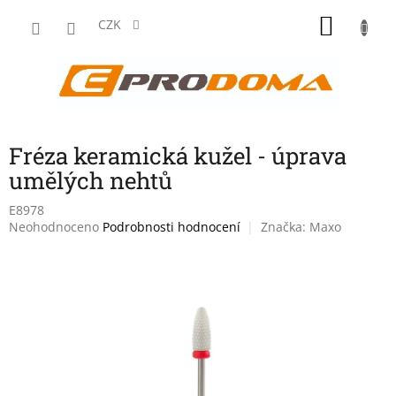
Přejít
NÁKU
na
CZK
obsah
KOŠÍK
Fréza keramická kužel - úprava
umělých nehtů
E8978
Průměrné
Neohodnoceno
Podrobnosti hodnocení
Značka:
Maxo
hodnocení
produktu
je
0,0
z
5
hvězdiček.