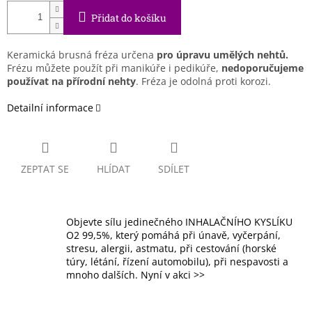
Přidat do košíku
Keramická brusná fréza určena
pro úpravu umělých nehtů.
Frézu můžete použít při manikúře i pedikúře,
nedoporučujeme
používat na přírodní nehty
. Fréza je odolná proti korozi.
Detailní informace
ZEPTAT SE
HLÍDAT
SDÍLET
Objevte sílu jedinečného INHALAČNÍHO KYSLÍKU
O2 99,5%, který pomáhá při únavě, vyčerpání,
stresu, alergii, astmatu, při cestování (horské
túry, létání, řízení automobilu), při nespavosti a
mnoho dalších. Nyní v akci >>