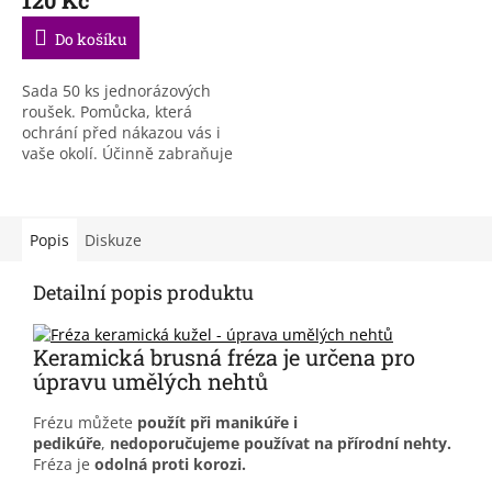
produktu
je
Do košíku
5,0
z
5
Sada 50 ks jednorázových
hvězdiček.
roušek. Pomůcka, která
ochrání před nákazou vás i
vaše okolí. Účinně zabraňuje
proniknutí mikroorganismů
zevnitř ven. Po použití
roušku vyhoďte do...
Popis
Diskuze
Detailní popis produktu
Keramická brusná fréza je určena pro
úpravu umělých nehtů
Frézu můžete
použít při manikúře i
pedikúře
,
nedoporučujeme používat na přírodní nehty.
Fréza je
odolná proti korozi.