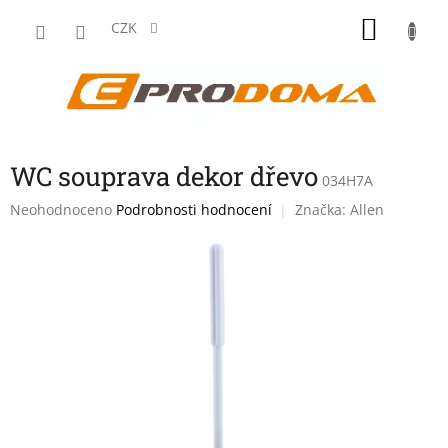
Přejít
NÁKU
na
CZK
obsah
KOŠÍK
WC souprava dekor dřevo
034H7A
Průměrné
Neohodnoceno
Podrobnosti hodnocení
Značka:
Allen
hodnocení
produktu
je
0,0
z
5
hvězdiček.