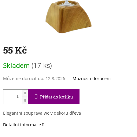
55 Kč
Měrná
Skladem
(17 ks)
cena:
Můžeme doručit do:
12.8.2026
Možnosti doručení
Přidat do košíku
Elegantní souprava wc v dekoru dřeva
Detailní informace