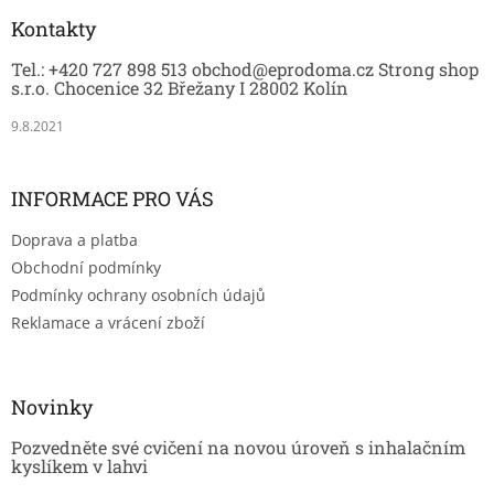
p
a
Kontakty
t
Tel.: +420 727 898 513 obchod@eprodoma.cz Strong shop
í
s.r.o. Chocenice 32 Břežany I 28002 Kolín
9.8.2021
INFORMACE PRO VÁS
Doprava a platba
Obchodní podmínky
Podmínky ochrany osobních údajů
Reklamace a vrácení zboží
Novinky
Pozvedněte své cvičení na novou úroveň s inhalačním
kyslíkem v lahvi