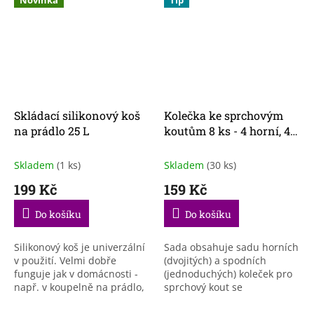
Skládací silikonový koš
Kolečka ke sprchovým
na prádlo 25 L
koutům 8 ks - 4 horní, 4
spodní
Skladem
(1 ks)
Skladem
(30 ks)
199 Kč
159 Kč
Do košíku
Do košíku
Silikonový koš je univerzální
Sada obsahuje sadu horních
v použití. Velmi dobře
(dvojitých) a spodních
funguje jak v domácnosti -
(jednoduchých) koleček pro
např. v koupelně na prádlo,
sprchový kout se
stejně jako v cestovním
zátkami. Horní válec má
ruchu jako dětská vanička
nastavitelný zásuvný