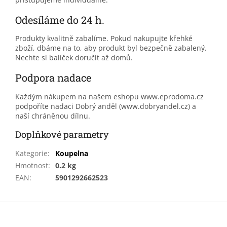
Odesíláme do 24 h.
Produkty kvalitně zabalíme. Pokud nakupujte křehké
zboží, dbáme na to, aby produkt byl bezpečně zabalený.
Nechte si balíček doručit až domů.
Podpora nadace
Každým nákupem na našem eshopu www.eprodoma.cz
podpoříte nadaci Dobrý anděl (www.dobryandel.cz) a
naší chráněnou dílnu.
Doplňkové parametry
Kategorie
:
Koupelna
Hmotnost
:
0.2 kg
EAN
:
5901292662523
Z
á